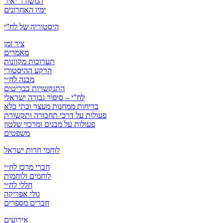
המשורר יאיר
ימיו האחרונים
היסטוריה של לח”י
ציר זמן
מאמרים
תערוכות מקוונות
הרקע ההיסטורי
מבנה לח״י
התנקשויות בבריטים
לח”י – סיפור גבורה ישראלי
בריחות ממחנות מעצר ובתי כלא
פעולות על דרכי תחבורה ותקשורת
פעולות על מבנים ומרכזי שלטון
משפטים
לוחמי חרות ישראל
חברי מרכז לח״י
לוחמים ולוחמות
חללי לח״י
גולי אפריקה
חברים מספרים
אירועים