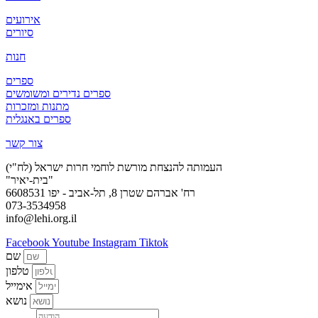
אירועים
סיורים
חנות
ספרים
ספרים נדירים ומשומשים
מתנות ומזכרות
ספרים באנגלית
צור קשר
העמותה להנצחת מורשת לוחמי חרות ישראל (לח"י)
"בית-יאיר"
רח' אברהם שטרן 8, תל-אביב - יפו 6608531
073-3534958
info@lehi.org.il
Facebook
Youtube
Instagram
Tiktok
שם
טלפון
אימייל
נושא