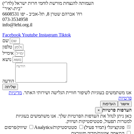
העמותה להנצחת מורשת לוחמי חרות ישראל (לח"י)
"בית-יאיר"
רח' אברהם שטרן 8, תל-אביב - יפו 6608531
073-3534958
info@lehi.org.il
Facebook
Youtube
Instagram
Tiktok
שם
טלפון
אימייל
נושא
הודעה
שליחה
אנו משתמשים בעוגיות לשיפור חוויית הגלישה ושירותי האתר.
מדיניות
פרטיות
אישור
העדפות
העדפות פרטיות
×
כאן ניתן לנהל את העדפות הפרטיות שלך. אנו משתמשים בעוגיות
למטרות תפעול, סטטיסטיקות ושיווק.
פונקציונלי (תמיד פעיל)
סטטיסטיקות/Analytics
שיווק/פרסום
התאמה אישית/מדיה משובצת