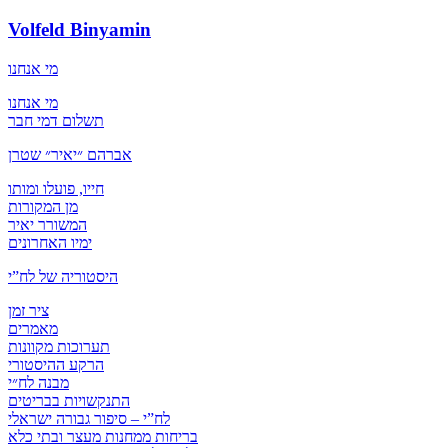
Volfeld Binyamin
מי אנחנו
מי אנחנו
תשלום דמי חבר
אברהם ״יאיר״ שטרן
חייו, פועלו ומותו
מן המקורות
המשורר יאיר
ימיו האחרונים
היסטוריה של לח”י
ציר זמן
מאמרים
תערוכות מקוונות
הרקע ההיסטורי
מבנה לח״י
התנקשויות בבריטים
לח”י – סיפור גבורה ישראלי
בריחות ממחנות מעצר ובתי כלא