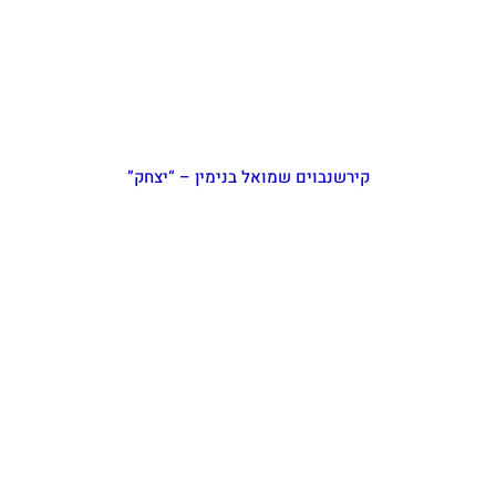
קירשנבוים שמואל בנימין – “יצחק”