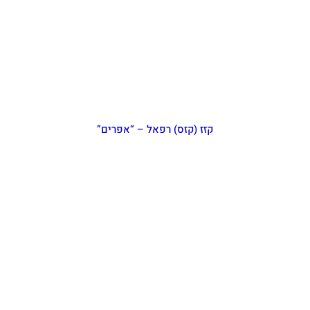
קזז (קזס) רפאל – “אפרים”