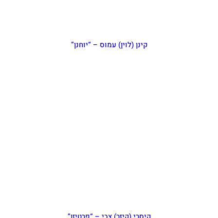
קינן (לוין) עמוס – “יוחנן”
קיסרי (קיזר) צבי – “פרטיזן”