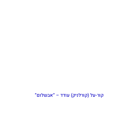
קור-על (קורלניק) עודד – “אבשלום”