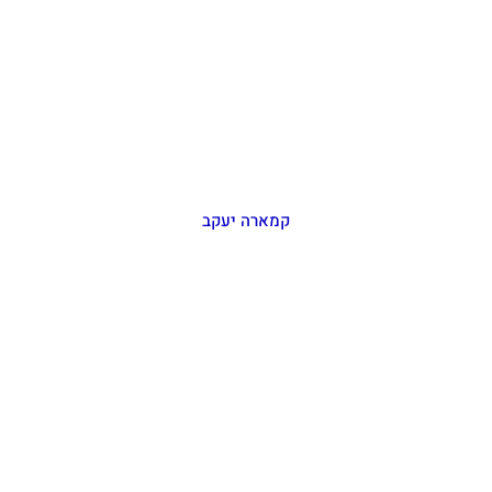
קמארה יעקב