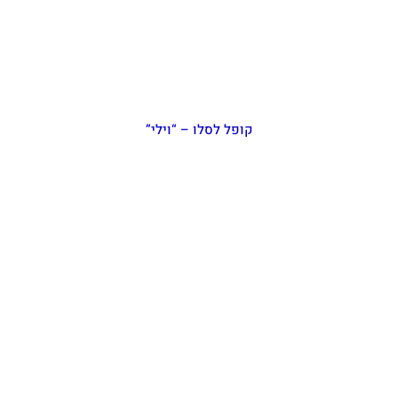
קופל לסלו – “וילי”