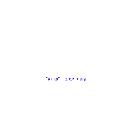
קוטיק יעקב – “שרגא”