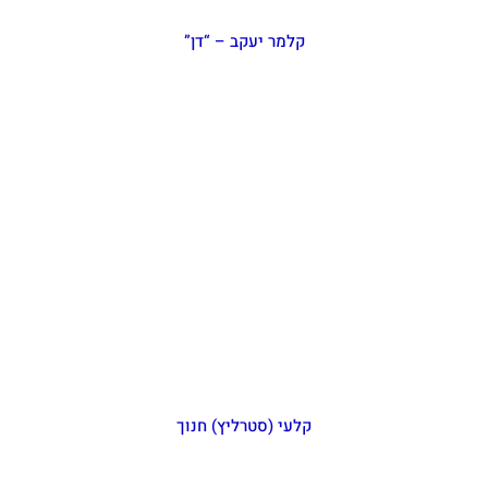
קלמר יעקב – “דן”
קלעי (סטרליץ) חנוך