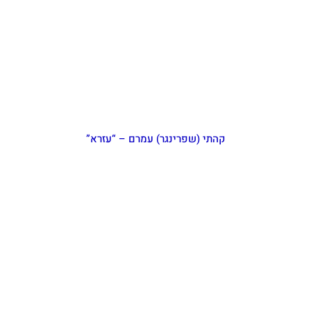
קהתי (שפרינגר) עמרם – “עזרא”