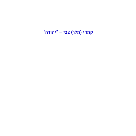
קמחי (מלר) צבי – “יהודה”