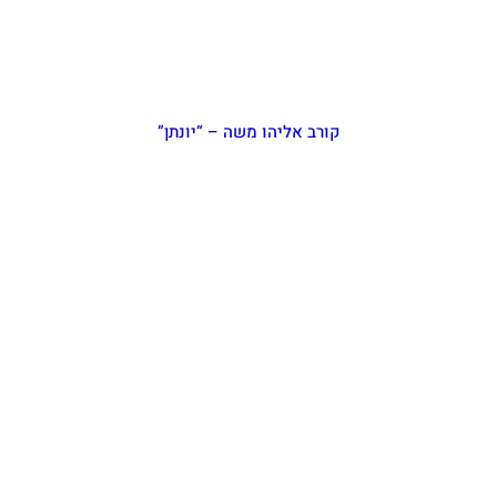
קורב אליהו משה – “יונתן”