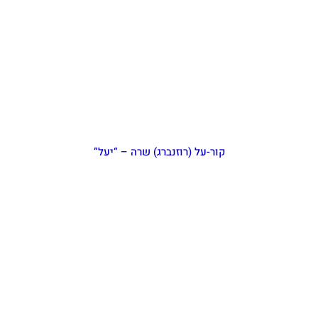
קור-על (רוזנברג) שרה – “יעל”