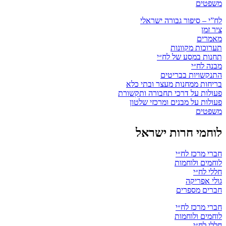
משפטים
לח”י – סיפור גבורה ישראלי
ציר זמן
מאמרים
תערוכות מקוונות
תחנות במסע של לח״י
מבנה לח״י
התנקשויות בבריטים
בריחות ממחנות מעצר ובתי כלא
פעולות על דרכי תחבורה ותקשורת
פעולות על מבנים ומרכזי שלטון
משפטים
לוחמי חרות ישראל
חברי מרכז לח״י
לוחמים ולוחמות
חללי לח״י
גולי אפריקה
חברים מספרים
חברי מרכז לח״י
לוחמים ולוחמות
חללי לח״י