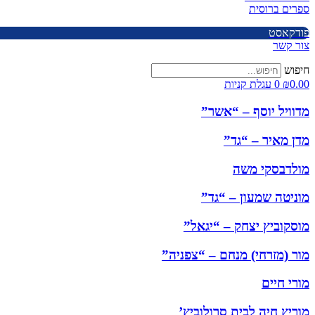
ספרים ברוסית
פודקאסט
צור קשר
חיפוש
0.00
₪
0
עגלת קניות
מדוויל יוסף – “אשר”
מדן מאיר – “גד”
מולדבסקי משה
מוניטה שמעון – “גד”
מוסקוביץ יצחק – “יגאל”
מור (מזרחי) מנחם – “צפניה”
מורי חיים
מוריץ חיה לבית סרולוביץ’