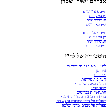
אברהם ״יאיר״ שטרן
חייו, פועלו ומותו
מן המקורות
המשורר יאיר
ימיו האחרונים
חייו, פועלו ומותו
מן המקורות
המשורר יאיר
ימיו האחרונים
היסטוריה של לח”י
לח”י – סיפור גבורה ישראלי
ציר זמן
מאמרים
תערוכות מקוונות
תחנות במסע של לח״י
מבנה לח״י
התנקשויות בבריטים
בריחות ממחנות מעצר ובתי כלא
פעולות על דרכי תחבורה ותקשורת
פעולות על מבנים ומרכזי שלטון