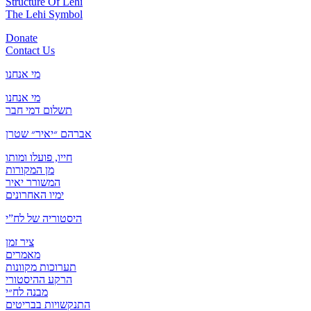
Structure Of Lehi
The Lehi Symbol
Donate
Contact Us
מי אנחנו
מי אנחנו
תשלום דמי חבר
אברהם ״יאיר״ שטרן
חייו, פועלו ומותו
מן המקורות
המשורר יאיר
ימיו האחרונים
היסטוריה של לח”י
ציר זמן
מאמרים
תערוכות מקוונות
הרקע ההיסטורי
מבנה לח״י
התנקשויות בבריטים