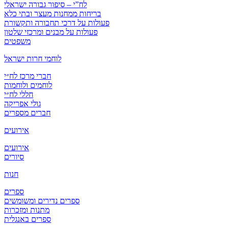
לח”י – סיפור גבורה ישראלי
בריחות ממחנות מעצר ובתי כלא
פעולות על דרכי תחבורה ותקשורת
פעולות על מבנים ומרכזי שלטון
משפטים
לוחמי חרות ישראל
חברי מרכז לח״י
לוחמים ולוחמות
חללי לח״י
גולי אפריקה
חברים מספרים
אירועים
אירועים
סיורים
חנות
ספרים
ספרים נדירים ומשומשים
מתנות ומזכרות
ספרים באנגלית