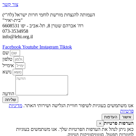
צור קשר
העמותה להנצחת מורשת לוחמי חרות ישראל (לח"י)
"בית-יאיר"
רח' אברהם שטרן 8, תל-אביב - יפו 6608531
073-3534958
info@lehi.org.il
Facebook
Youtube
Instagram
Tiktok
שם
טלפון
אימייל
נושא
הודעה
שליחה
אנו משתמשים בעוגיות לשיפור חוויית הגלישה ושירותי האתר.
מדיניות
פרטיות
אישור
העדפות
העדפות פרטיות
×
כאן ניתן לנהל את העדפות הפרטיות שלך. אנו משתמשים בעוגיות
למטרות תפעול, סטטיסטיקות ושיווק.