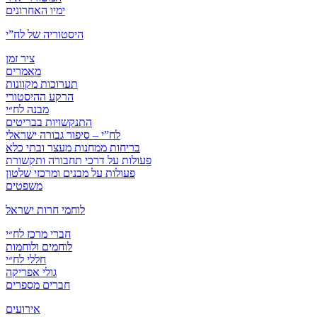
ימיו האחרונים
היסטוריה של לח”י
ציר זמן
מאמרים
תערוכות מקוונות
הרקע ההיסטורי
מבנה לח״י
התנקשויות בבריטים
לח”י – סיפור גבורה ישראלי
בריחות ממחנות מעצר ובתי כלא
פעולות על דרכי תחבורה ותקשורת
פעולות על מבנים ומרכזי שלטון
משפטים
לוחמי חרות ישראל
חברי מרכז לח״י
לוחמים ולוחמות
חללי לח״י
גולי אפריקה
חברים מספרים
אירועים