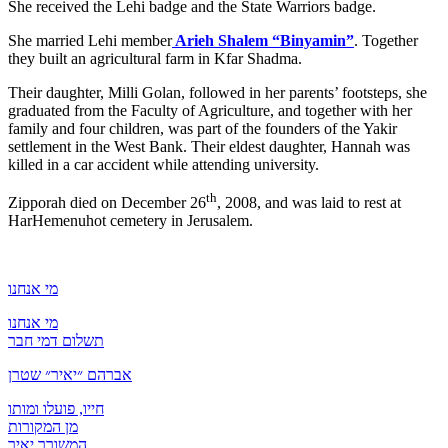
She received the Lehi badge and the State Warriors badge.
She married Lehi member
Arieh Shalem “Binyamin”
. Together
they built an agricultural farm in Kfar Shadma.
Their daughter, Milli Golan, followed in her parents’ footsteps, she
graduated from the Faculty of Agriculture, and together with her
family and four children, was part of the founders of the Yakir
settlement in the West Bank. Their eldest daughter, Hannah was
killed in a car accident while attending university.
th
Zipporah died on December 26
, 2008, and was laid to rest at
HarHemenuhot cemetery in Jerusalem.
מי אנחנו
מי אנחנו
תשלום דמי חבר
אברהם ״יאיר״ שטרן
חייו, פועלו ומותו
מן המקורות
המשורר יאיר