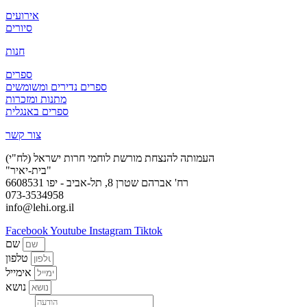
אירועים
סיורים
חנות
ספרים
ספרים נדירים ומשומשים
מתנות ומזכרות
ספרים באנגלית
צור קשר
העמותה להנצחת מורשת לוחמי חרות ישראל (לח"י)
"בית-יאיר"
רח' אברהם שטרן 8, תל-אביב - יפו 6608531
073-3534958
info@lehi.org.il
Facebook
Youtube
Instagram
Tiktok
שם
טלפון
אימייל
נושא