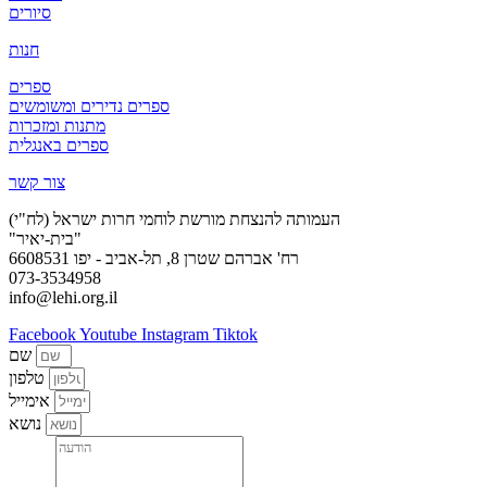
סיורים
חנות
ספרים
ספרים נדירים ומשומשים
מתנות ומזכרות
ספרים באנגלית
צור קשר
העמותה להנצחת מורשת לוחמי חרות ישראל (לח"י)
"בית-יאיר"
רח' אברהם שטרן 8, תל-אביב - יפו 6608531
073-3534958
info@lehi.org.il
Facebook
Youtube
Instagram
Tiktok
שם
טלפון
אימייל
נושא