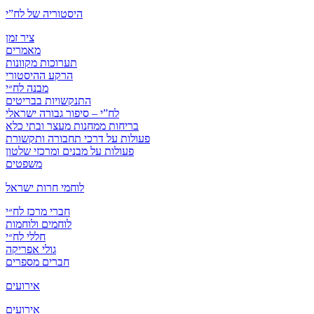
היסטוריה של לח”י
ציר זמן
מאמרים
תערוכות מקוונות
הרקע ההיסטורי
מבנה לח״י
התנקשויות בבריטים
לח”י – סיפור גבורה ישראלי
בריחות ממחנות מעצר ובתי כלא
פעולות על דרכי תחבורה ותקשורת
פעולות על מבנים ומרכזי שלטון
משפטים
לוחמי חרות ישראל
חברי מרכז לח״י
לוחמים ולוחמות
חללי לח״י
גולי אפריקה
חברים מספרים
אירועים
אירועים