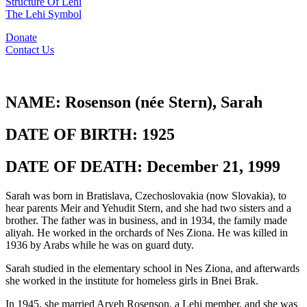
Structure Of Lehi
The Lehi Symbol
Donate
Contact Us
NAME:
Rosenson (née Stern), Sarah
DATE OF BIRTH:
1925
DATE OF DEATH:
December 21, 1999
Sarah was born in Bratislava, Czechoslovakia (now Slovakia), to
hear parents Meir and Yehudit Stern, and she had two sisters and a
brother. The father was in business, and in 1934, the family made
aliyah. He worked in the orchards of Nes Ziona. He was killed in
1936 by Arabs while he was on guard duty.
Sarah studied in the elementary school in Nes Ziona, and afterwards
she worked in the institute for homeless girls in Bnei Brak.
In 1945, she married Aryeh Rosenson, a Lehi member, and she was