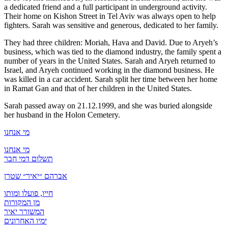
a dedicated friend and a full participant in underground activity.
Their home on Kishon Street in Tel Aviv was always open to help
fighters. Sarah was sensitive and generous, dedicated to her family.
They had three children: Moriah, Hava and David. Due to Aryeh’s
business, which was tied to the diamond industry, the family spent a
number of years in the United States. Sarah and Aryeh returned to
Israel, and Aryeh continued working in the diamond business. He
was killed in a car accident. Sarah split her time between her home
in Ramat Gan and that of her children in the United States.
Sarah passed away on 21.12.1999, and she was buried alongside
her husband in the Holon Cemetery.
מי אנחנו
מי אנחנו
תשלום דמי חבר
אברהם ״יאיר״ שטרן
חייו, פועלו ומותו
מן המקורות
המשורר יאיר
ימיו האחרונים