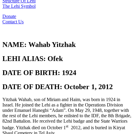
Structure Of Lehi
The Lehi Symbol
Donate
Contact Us
NAME:
Wahab Yitzhak
LEHI ALIAS:
Ofek
DATE OF BIRTH:
1924
DATE OF DEATH:
October 1, 2012
Yitzhak Wahab, son of Miriam and Haim, was born in 1924 in
Israel. He joined the Lehi as a fighter in the Operations Division
under Emanuel Hanegbi “Adam”. On May 29, 1948, together with
the rest of the Lehi members, he enlisted to the IDF, the 8th Brigade,
82nd Battalion. He received the Lehi badge and the State Warriors
st
badge. Yitzhak died on October 1
2012, and is buried in Kiryat
Shaul Cemetery in Tel Aviv.