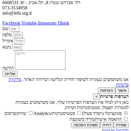
רח' אברהם שטרן 8, תל-אביב - יפו 6608531
073-3534958
info@lehi.org.il
Facebook
Youtube
Instagram
Tiktok
שם
טלפון
אימייל
נושא
הודעה
שליחה
אנו משתמשים בעוגיות לשיפור חוויית הגלישה ושירותי האתר.
מדיניות
פרטיות
אישור
העדפות
העדפות פרטיות
×
כאן ניתן לנהל את העדפות הפרטיות שלך. אנו משתמשים בעוגיות
למטרות תפעול, סטטיסטיקות ושיווק.
פונקציונלי (תמיד פעיל)
סטטיסטיקות/Analytics
שיווק/פרסום
התאמה אישית/מדיה משובצת
שמירה
דחייה
משיכת הסכמה
מדיניות פרטיות