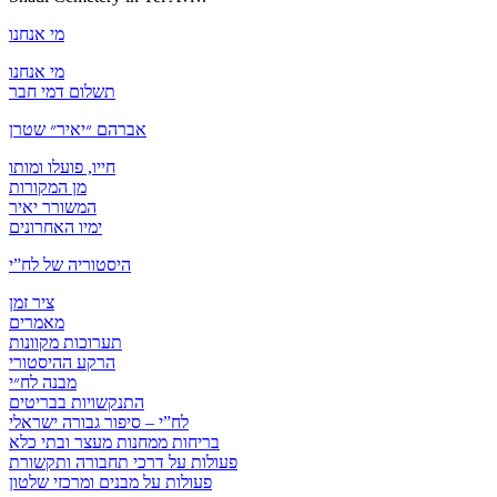
מי אנחנו
מי אנחנו
תשלום דמי חבר
אברהם ״יאיר״ שטרן
חייו, פועלו ומותו
מן המקורות
המשורר יאיר
ימיו האחרונים
היסטוריה של לח”י
ציר זמן
מאמרים
תערוכות מקוונות
הרקע ההיסטורי
מבנה לח״י
התנקשויות בבריטים
לח”י – סיפור גבורה ישראלי
בריחות ממחנות מעצר ובתי כלא
פעולות על דרכי תחבורה ותקשורת
פעולות על מבנים ומרכזי שלטון