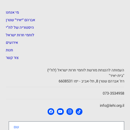
מי אנחנו
אברהם ״יאיר״ שטרן
היסטוריה של לח”י
לוחמי חרות ישראל
אירועים
חנות
צור קשר
העמותה להנצחת מורשת לוחמי חרות ישראל (לח"י)
"בית-יאיר"
רח' אברהם שטרן 8, תל-אביב - יפו 6608531
073-3534958
info@lehi.org.il