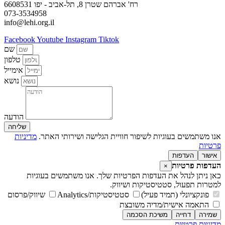
רח' אברהם שטרן 8, תל-אביב - יפו 6608531
073-3534958
info@lehi.org.il
Facebook
Youtube
Instagram
Tiktok
שם
טלפון
אימייל
נושא
הודעה
שליחה
אנו משתמשים בעוגיות לשיפור חוויית הגלישה ושירותי האתר.
מדיניות
פרטיות
אישור
העדפות
העדפות פרטיות
×
כאן ניתן לנהל את העדפות הפרטיות שלך. אנו משתמשים בעוגיות
למטרות תפעול, סטטיסטיקות ושיווק.
פונקציונלי (תמיד פעיל)
סטטיסטיקות/Analytics
שיווק/פרסום
התאמה אישית/מדיה משובצת
שמירה
דחייה
משיכת הסכמה
מדיניות פרטיות