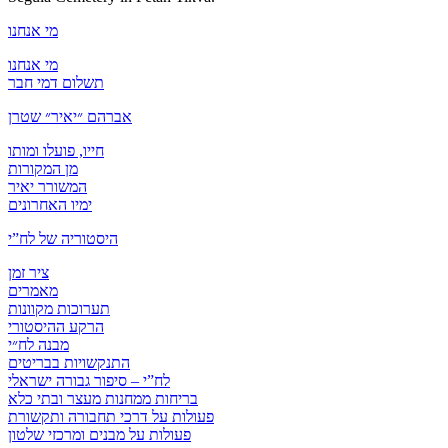
מי אנחנו
מי אנחנו
תשלום דמי חבר
אברהם ״יאיר״ שטרן
חייו, פועלו ומותו
מן המקורות
המשורר יאיר
ימיו האחרונים
היסטוריה של לח”י
ציר זמן
מאמרים
תערוכות מקוונות
הרקע ההיסטורי
מבנה לח״י
התנקשויות בבריטים
לח”י – סיפור גבורה ישראלי
בריחות ממחנות מעצר ובתי כלא
פעולות על דרכי תחבורה ותקשורת
פעולות על מבנים ומרכזי שלטון