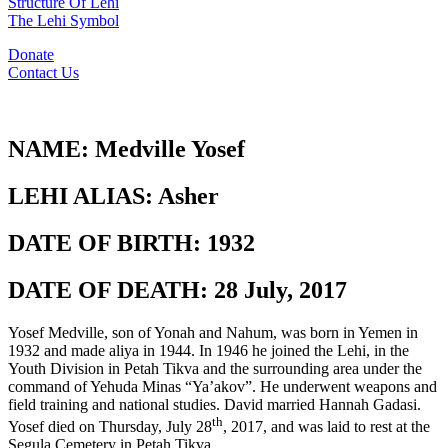
Structure Of Lehi
The Lehi Symbol
Donate
Contact Us
NAME:
Medville Yosef
LEHI ALIAS:
Asher
DATE OF BIRTH:
1932
DATE OF DEATH:
28 July, 2017
Yosef Medville, son of Yonah and Nahum, was born in Yemen in
1932 and made aliya in 1944. In 1946 he joined the Lehi, in the
Youth Division in Petah Tikva and the surrounding area under the
command of Yehuda Minas “Ya’akov”. He underwent weapons and
field training and national studies. David married Hannah Gadasi.
th
Yosef died on Thursday, July 28
, 2017, and was laid to rest at the
Segula Cemetery in Petah Tikva.