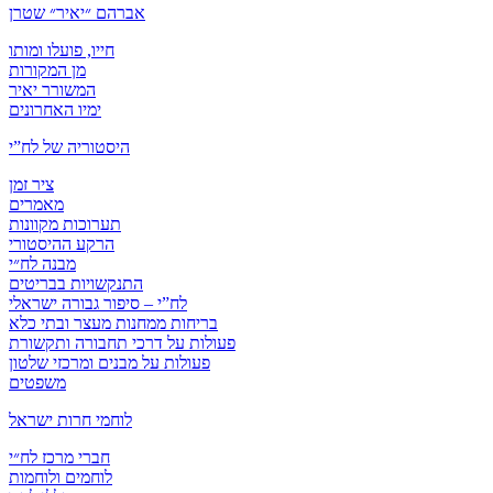
אברהם ״יאיר״ שטרן
חייו, פועלו ומותו
מן המקורות
המשורר יאיר
ימיו האחרונים
היסטוריה של לח”י
ציר זמן
מאמרים
תערוכות מקוונות
הרקע ההיסטורי
מבנה לח״י
התנקשויות בבריטים
לח”י – סיפור גבורה ישראלי
בריחות ממחנות מעצר ובתי כלא
פעולות על דרכי תחבורה ותקשורת
פעולות על מבנים ומרכזי שלטון
משפטים
לוחמי חרות ישראל
חברי מרכז לח״י
לוחמים ולוחמות