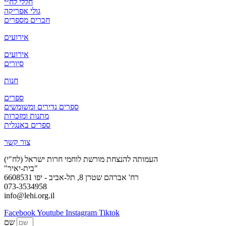
חללי לח״י
גולי אפריקה
חברים מספרים
אירועים
אירועים
סיורים
חנות
ספרים
ספרים נדירים ומשומשים
מתנות ומזכרות
ספרים באנגלית
צור קשר
העמותה להנצחת מורשת לוחמי חרות ישראל (לח"י)
"בית-יאיר"
רח' אברהם שטרן 8, תל-אביב - יפו 6608531
073-3534958
info@lehi.org.il
Facebook
Youtube
Instagram
Tiktok
שם