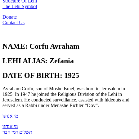
Structure Of Lehi
The Lehi Symbol
Donate
Contact Us
NAME:
Corfu Avraham
LEHI ALIAS:
Zefania
DATE OF BIRTH:
1925
Avraham Corfu, son of Moshe Israel, was born in Jerusalem in
1925. In 1947 he joined the Religious Division of the Lehi in
Jerusalem. He conducted surveillance, assisted with hideouts and
served as a Rabbi under Menashe Eichler “Dov”.
מי אנחנו
מי אנחנו
תשלום דמי חבר