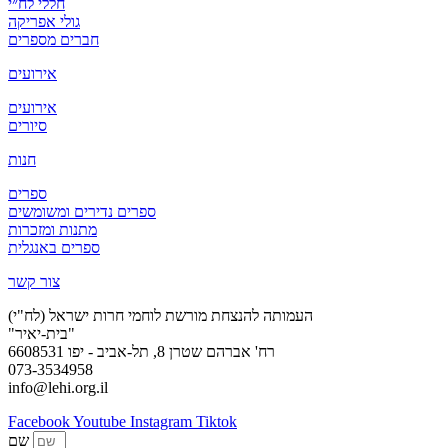
חללי לח״י
גולי אפריקה
חברים מספרים
אירועים
אירועים
סיורים
חנות
ספרים
ספרים נדירים ומשומשים
מתנות ומזכרות
ספרים באנגלית
צור קשר
העמותה להנצחת מורשת לוחמי חרות ישראל (לח"י)
"בית-יאיר"
רח' אברהם שטרן 8, תל-אביב - יפו 6608531
073-3534958
info@lehi.org.il
Facebook
Youtube
Instagram
Tiktok
שם