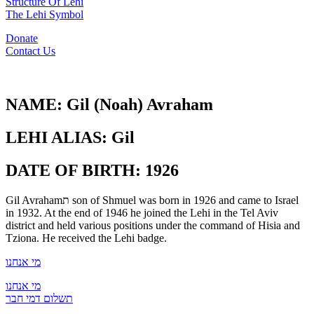
Structure Of Lehi
The Lehi Symbol
Donate
Contact Us
NAME:
Gil (Noah) Avraham
LEHI ALIAS:
Gil
DATE OF BIRTH:
1926
Gil Avrahamת son of Shmuel was born in 1926 and came to Israel
in 1932. At the end of 1946 he joined the Lehi in the Tel Aviv
district and held various positions under the command of Hisia and
Tziona. He received the Lehi badge.
מי אנחנו
מי אנחנו
תשלום דמי חבר