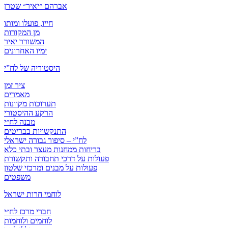
אברהם ״יאיר״ שטרן
חייו, פועלו ומותו
מן המקורות
המשורר יאיר
ימיו האחרונים
היסטוריה של לח”י
ציר זמן
מאמרים
תערוכות מקוונות
הרקע ההיסטורי
מבנה לח״י
התנקשויות בבריטים
לח”י – סיפור גבורה ישראלי
בריחות ממחנות מעצר ובתי כלא
פעולות על דרכי תחבורה ותקשורת
פעולות על מבנים ומרכזי שלטון
משפטים
לוחמי חרות ישראל
חברי מרכז לח״י
לוחמים ולוחמות