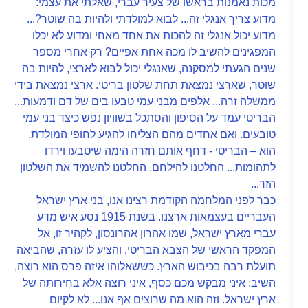
מכות נאמנות בראשו של צעיר עברי, שאלתי את עצמי:
מדוע צריך אנגלי זה... לבוא למולדתי ולהיות בה שוטר?...
מדוע יכול אנגלי זה להכות את אחד מאחי ומדוע לא יכלו
המפגינים להשיב לו מכה אחת אפיים? רק אחרי מספר
שנים הגעתי למסקנה, שאנגלי יכול לבוא לארצי, להיות בה
שוטר, שארצי נמצאת תחת שלטון בריטי. ארצי נמצאת בידי
ממשלה זרה... אלפים מבני עמי טבעו בים של דם ודמעות...
הבריטי עמד על הסיפון והסתכל בשוויון נפש כיצד בני עמי
טובעים. ואם אחדים מהם הצליחו להגיע לחופי המולדת,
הוא – הבריטי - דחף אותם חזרה הימה שיטבעו וירדו
לתהומות... החלטנו להילחם. החלטנו להשמיד את השלטון
הזר...
כבר לפני המלחמה הקודמת רצינו אנו, בני ארץ ישראל
העבריים בעצמאות ארצנו. בשנת 1915 נסע איש מדע
עברי מארץ ישראל, שמו אהרון אהרונסון, לקהיר זו, אל
המפקד הראשי של הצבא הבריטי, והציע לו עזרה, שהביאה
תועלת רבה בכיבוש הארץ. כששאלוהו איזה פרס הוא רוצה,
השיב: איני מבקש מכם כסף, איני רוצה אלא בחירותה של
ארץ ישראל. וזה הוא מה שרוצים אף אנו... לא לקיום