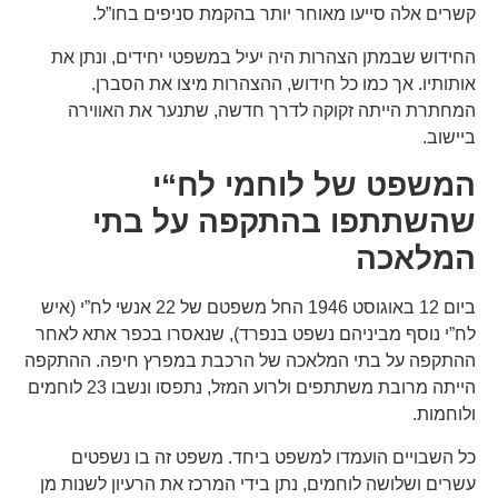
קשרים אלה סייעו מאוחר יותר בהקמת סניפים בחו”ל.
החידוש שבמתן הצהרות היה יעיל במשפטי יחידים, ונתן את
אותותיו. אך כמו כל חידוש, ההצהרות מיצו את הסברן.
המחתרת הייתה זקוקה לדרך חדשה, שתנער את האווירה
ביישוב.
המשפט
של
לוחמי
לח
“
י
שהשתתפו
בהתקפה
על
בתי
המלאכה
ביום 12 באוגוסט 1946 החל משפטם של 22 אנשי לח”י (איש
לח”י נוסף מביניהם נשפט בנפרד), שנאסרו בכפר אתא לאחר
ההתקפה על בתי המלאכה של הרכבת במפרץ חיפה. ההתקפה
הייתה מרובת משתתפים ולרוע המזל, נתפסו ונשבו 23 לוחמים
ולוחמות.
כל השבויים הועמדו למשפט ביחד. משפט זה בו נשפטים
עשרים ושלושה לוחמים, נתן בידי המרכז את הרעיון לשנות מן