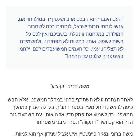
"העם העברי רואה בכם אויב ושלטון זר במולדתו. אנו,
אנשי לוחמי חרות ישראל, לוחמים בכם לשחרור
המולדת. במלחמה זו נפלתי בשביכם ואין לכם כל
רשות לשפוט אותי. בתליות לא תפחידונו, ולהשמידנו
לא תצליחו. עמי, וכל העמים המשועבדים לכם, ילחמו
באימפריה שלכם עד חרמה!"
משה ברזני "בן-ציון"
לאחר הצהרה זו לא השתתף ברזני במהלך המשפט, אלא חבש
כיפה לראשו, והחל מעיין בספר התנ”ך, בלי להתעניין במהלך
המשפט. רק לשמוע את פסק הדין אלצו אותו. עם השמעת גזר
הדין הוא קם ושר “התקווה” ונפרד מבני משפחתו.
משה ברזני ומאיר פיינשטיין איש אצ”ל שנידון אף הוא למוות,