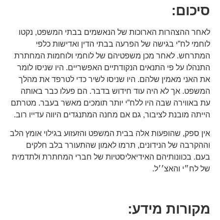
סיכום:
לאחר ההצהרות הארוכות של הנאשמים בבתי המשפט, נקטו
לוחמי לח”י בגישה של הפרעה בבתי הדין ואדישות כלפי
המתרחש. לאחר מכן משפטיהם של לוחמי ולוחמות המחתרת
התנהלו על פי התנאים הנקודתיים האפשריים. היו שניסו לומר
את האני מאמין שלהם. היו שניסו לשיר כדי לטרפד את מהלך
המשפט. אך לא היה עוד חידוש בדבר. הם פעלו כבר באותה
עת באווירה שבה היו ללח”י יותר תומכים מאשר בעבר. מטרתם
הייתה מובנת לציבור, גם אם מחנה המתנגדים היווה עדייו רוב.
אין ספק, שהופעות אלה בבית המשפט והזעזוע בגילוי אומץ הלב
וההקרבה של הנידונים, תרמו לאמון שהתעורר בלב חלקים
בעם. בכוונותיהם האידיאליסטיות של חברי המחתרת ולתדמית
של לח״י והאצ׳׳ל.
מקורות מידע: