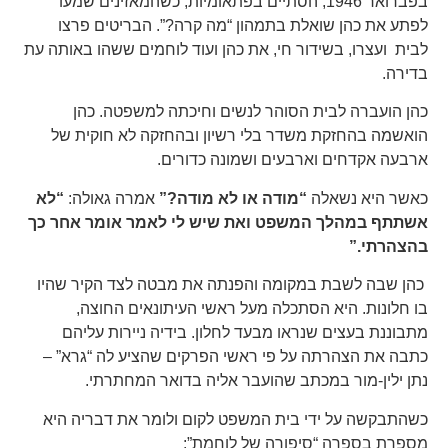
בפברואר 1946, הסתיים בפתאומיות, כשהמאזינים שמעו
לפתע את כהן שואלת בתמהון “מה קרה?”. הבריטים פרצו
לבית ועצרו, בשידור חי, את כהן ועוד לוחמים ששהו באותה עת
בדירה.
כהן הועברה לבית הסוהר לנשים וחיכתה למשפטה. כהן
הואשמה בהחזקת משדר בלי רשיון ובהחזקה לא חוקית של
ארבעה אקדחים וארבעים ושמונה כדורים.
כאשר היא נשאלה
“מודה או לא מודה?”
אמרה גאולה:
“לא
אשתתף במהלך המשפט ואת שיש לי לאמר אומר אחר כך
בהצהרתי.”
כהן שבה לשבת במקומה והפנתה את מבטה לצד הקיר שהיו
בו חלונות. היא הסתכלה מעל ראשי העיתונאים החוצה,
מתבוננת בעצים שנראו מבעד לחלון. בידיה ניירות עליהם
כתבה את הצהרתה על פי ראשי הפרקים שהציע לה “גרא” –
נתן ילין-מור במכתב שהועבר אליה בדואר המחתרתי.
כשהתבקשה על ידי בית המשפט לקום ולומר את דבריה היא
מספרת בספרה “סיפורה של לוחמת”: