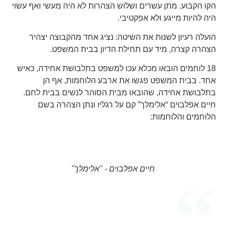
הקו הקבוע. מתן עשרים ושלוש הצהרות לא היה מעשי ואף עשוי
היה להיות מייגע ולא אפקטיבי.
הועלה רעיון לשנות את השיטה: נציג אחד מהקבוצה יצהיר
הצהרה קצרה, מיד עם תחילת הדיון בבית המשפט.
18 לוחמים הובאו מכלא עכו למשפט בתלבושת אחידה, כאיש
אחד. בבית המשפט פגשו את ארבע הלוחמות, אף הן
בתלבושת אחידה, שהובאו מבית הסוהר לנשים בבית לחם.
חיים אפלבוים “אלימלך” קם על רגליו ונתן הצהרה בשם
הלוחמים והלוחמות:
משתתפי הפעולה מובלים למשפט. על המשאית, מימין:
ארבע הלוחמות שנתפסו מובלות למשפט. מימין לשמאל:
יצחק מרקוביץ ושמעון סינואני.
יהודית רבדל, אסתר בקמן, מלכה הפנר ופרידה ורקשטל.
חיים אפלבוים - "אלימלך"