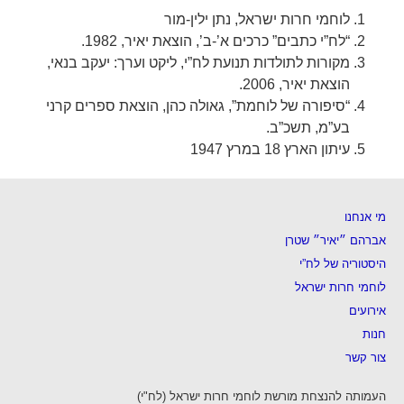
לוחמי חרות ישראל, נתן ילין-מור
“לח”י כתבים” כרכים א’-ב’, הוצאת יאיר, 1982.
מקורות לתולדות תנועת לח”י, ליקט וערך: יעקב בנאי,
הוצאת יאיר, 2006.
“סיפורה של לוחמת”, גאולה כהן, הוצאת ספרים קרני
בע”מ, תשכ”ב.
עיתון הארץ 18 במרץ 1947
מי אנחנו
אברהם ״יאיר״ שטרן
היסטוריה של לח”י
לוחמי חרות ישראל
אירועים
חנות
צור קשר
העמותה להנצחת מורשת לוחמי חרות ישראל (לח"י)