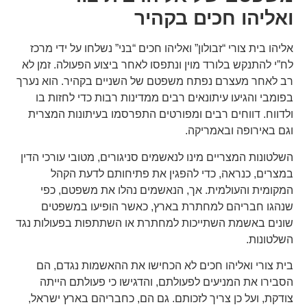
ואליהו חכים בקהיר
אליהו בית צורי “זבולון” ואליהו חכים “בני” נשלחו על ידי מרכז
לח”י להתנקש בלורד מוין ונתפסו לאחר ביצוע הפעולה. זמן לא
רב לאחר מעצרם נפתח משפטם של השניים בקהיר. הוא נערך
בפומבי והגיעו עיתונאים רבים ממדינות רבות כדי לחזות בו
ולדווח. דווחים רבים ומפורטים התפרסמו בעיתונות המצרית
וגם באירופה ובאמריקה.
השלטונות המצריים מינו לנאשמים סניגורים, מטובי עורכי הדין
במצרים, כנראה, כדי להפגין את פתיחותם לדעת הקהל
המקומית והעולמית. אך, הנאשמים נהלו את משפטם, כפי
שנהגו חבריהם למחתרת בארץ, כאשר הופיעו במשפטים
שונים באשמת השתייכות למחתרת או השתתפות בפעולות נגד
השלטונות.
בית צורי ואליהו חכים לא הכחישו את ההאשמות נגדם, הם
הסבירו את המניעים לפעולתם, והדגישו כי פעולתם הייתה
צודקת, ועל כן צריך לזכותם. גם הם, כחבריהם בארץ ישראל,