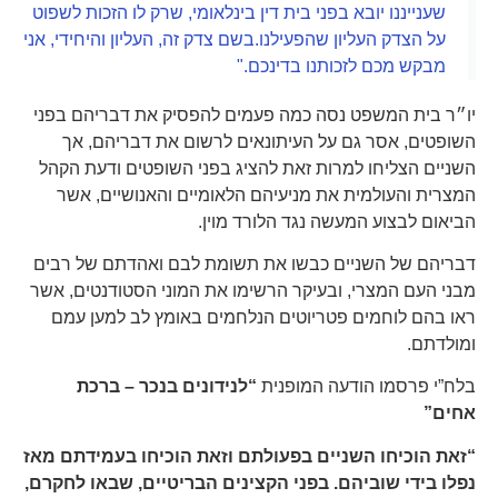
שענייננו יובא בפני בית דין בינלאומי, שרק לו הזכות לשפוט
על הצדק העליון שהפעילנו.בשם צדק זה, העליון והיחידי, אני
מבקש מכם לזכותנו בדינכם."
יו״ר בית המשפט נסה כמה פעמים להפסיק את דבריהם בפני
השופטים, אסר גם על העיתונאים לרשום את דבריהם, אך
השניים הצליחו למרות זאת להציג בפני השופטים ודעת הקהל
המצרית והעולמית את מניעיהם הלאומיים והאנושיים, אשר
הביאום לבצוע המעשה נגד הלורד מוין.
דבריהם של השניים כבשו את תשומת לבם ואהדתם של רבים
מבני העם המצרי, ובעיקר הרשימו את המוני הסטודנטים, אשר
ראו בהם לוחמים פטריוטים הנלחמים באומץ לב למען עמם
ומולדתם.
בלח”י פרסמו הודעה המופנית
“לנידונים בנכר – ברכת
אחים”
“זאת הוכיחו השניים בפעולתם וזאת הוכיחו בעמידתם מאז
נפלו בידי שוביהם. בפני הקצינים הבריטיים, שבאו לחקרם,