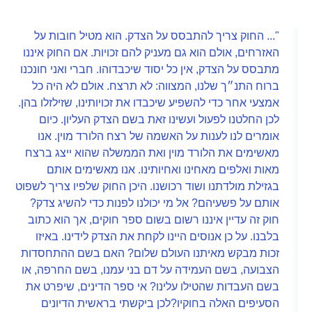
"... החוק צריך להתבסס על הצדק. הוא מטיל חובות על
האזרחים, אולם הוא גם מעניק להם זכויות. אם החוק איננו
מתבסס על הצדק, אין כל יסוד שיכבדוהו. חברי ואני חונכנו
ברוח התנ״ך שלנו, המצווה: לא תרצח. אולם לא היה כל
אמצעי אחר כדי להשפיע שיכבדו את זכויותינו, שזילזלו בהן.
לכן החלטנו לפעול ועשינו זאת בשם הצדק העליון. כיום
אומרים לנו לענות על האשמה של רצח הלורד מוין. אנו
מאשימים את הלורד מוין ואת הממשלה שהוא ייצג ברצח
מאות ואלפים מאחינו ואחיותינו. אנו מאשימים אותם
בגזילת מולדתנו ושוד רכושנו. היכן החוק שלפיו צריך לשפוט
אותם על פשעיהם? אל מי יכולנו לפנות כדי להשיג צדק?
חוק זה עדיין איננו רשום בשום ספר חוקים, אך הוא כתוב
בלבנו. על כן אנוסים היינו לקחת את הצדק לידינו. באיזו
זכות מבקש מאיתנו העולם שלום? האם בשם ההתחסדות
הצבועה, בשם העמידה על דם בני עמנו, בשם החרפה, או
בשם העבדות שהטילו עלינו? אי ספר הדינים, שיפרט את
הסעיפים האלה בחוקיו?לכן ביקשתי בראשית הדיונים