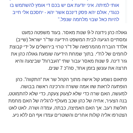
אותי למיתה. איני יודעת אם יש בכם די אומץ להשתמש בו
כנגדי, אולם יהא פסק דינכם אשר יהא - יחסכם אלי חייב
להיות כאל שבוי מלחמה שנפל."
גאולה כהן נידונה ל-9 שנות מאסר. בעוד משפטה כמעט
ומסתיים הגיעה לבית המשפט הידיעה שד”ר ישראל (שייב)
אלדד הוברח מהמרפאה של ד”ר טרוי בירושלים על ידי קבוצת
לוחמים של לח”י. בתוך שמחת הידיעה שומעת גאולה כהן את
גזר דינה. 9 שנות מאסר עבור שתי “העברות” שביצעה והיא
תרצה את עונשן בזמן אחד, סה”כ 7 שנים.
פתאום נשמע קול אישה מתוך הקהל שר את “התקווה”. כהן
הופתעה לראות שזו אמה ששרה והרכינה ראשה בבושה.
למעשה, האם שרה כדי שלא לצעוק צעקה, כדי שלא להתמוטט,
בנה הצעיר, אחיה של כהן שכב מעולף לרגליה של האם מחמת
חולשת רעב. אך האם האמיצה, כבתה, עמדה ושרה. לאט לאט
הצטרפו אליה קולות אחרים והשוטרים עמדו אף הם ללא ניע.