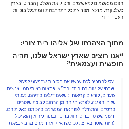
הפכו מנאשמים למאשימים, והציגו את השלטון הבריטי בארץ,
כשלטון זר, מדכא, מפר את כל התחייבויותיו ומתעלל בזכויות
העם היהודי.
תמונת חכים ובית צורי לאחר מעצרם, כפי שהתפרסמה
אליהו חכים - "בני"
אליהו בית-צורי - "זבולון"
בעיתון מקומי.
מתוך הצהרתו של אליהו בית צורי:
“אנו רוצים שארץ ישראל שלנו, תהיה
חופשית ועצמאית”
"עלי להסביר לכם עכשיו את הסיבות שהניעוני לפעול.
ישבתי על גזוזטרת ביתנו בת״א. פתאום ראיתי המון אנשים
צועדים, קוראים קריאות ונושאים דגלים בידיהם. נעניתי
שזוהי הפגנה. לפתע הגיחה מן הרחוב קבוצת שוטרים
בריטיים, והתחילה לפזר את המפגינים בהכותם באלותיהם.
ידעתי ששוטר בריטי הוא בריטי, ובתור כזה אין הוא יכול
להיות שוטר בארצי. לכן כשראיתי אחד מהם מרביץ באלתו