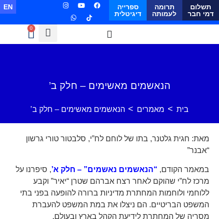
תשלום
תרומה
ספרייה
EN
דמי חבר
לעמותה
דיגיטלית
0
הנאשמים מאשימים – חלק ב’
>
>
בית
מאמרים
הנאשמים מאשימים – חלק ב’
מאת: חגית גלטנר, בתו של לוחם לח”י, סלבטור טורי גרשון
“אבנר”
במאמר הקודם,
“הנאשמים נאשמים” – חלק א’
, סיפרנו על
מרכז לח”י שהוקם לאחר רצח אברהם שטרן “יאיר” וקבע
ללוחמי ולוחמות המחתרת מדיניות ברורה להופעה בפני בתי
המשפט הבריטיים. הם ניצלו את במת המשפט להעברת
מסריה של המחתרת לידיעת הקהל בארץ ובעולם.