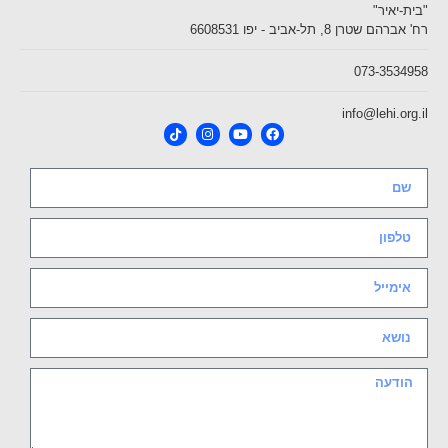
"בית-יאיר"
רח' אברהם שטרן 8, תל-אביב - יפו 6608531
073-3534958
info@lehi.org.il