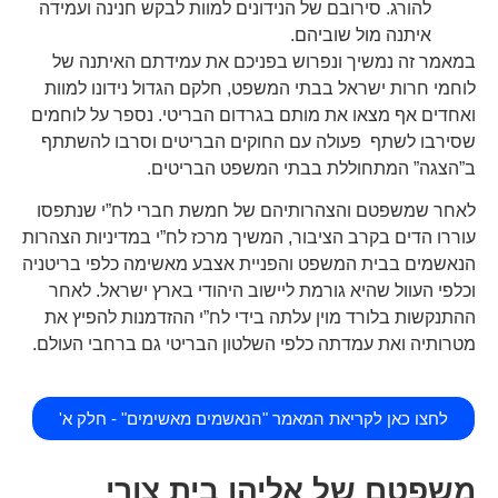
להורג. סירובם של הנידונים למוות לבקש חנינה ועמידה
איתנה מול שוביהם.
במאמר זה נמשיך ונפרוש בפניכם את עמידתם האיתנה של
לוחמי חרות ישראל בבתי המשפט, חלקם הגדול נידונו למוות
ואחדים אף מצאו את מותם בגרדום הבריטי. נספר על לוחמים
שסירבו לשתף פעולה עם החוקים הבריטים וסרבו להשתתף
ב”הצגה” המתחוללת בבתי המשפט הבריטים.
לאחר שמשפטם והצהרותיהם של חמשת חברי לח”י שנתפסו
עוררו הדים בקרב הציבור, המשיך מרכז לח”י במדיניות הצהרות
הנאשמים בבית המשפט והפניית אצבע מאשימה כלפי בריטניה
וכלפי העוול שהיא גורמת ליישוב היהודי בארץ ישראל. לאחר
ההתנקשות בלורד מוין עלתה בידי לח”י ההזדמנות להפיץ את
מטרותיה ואת עמדתה כלפי השלטון הבריטי גם ברחבי העולם.
לחצו כאן לקריאת המאמר "הנאשמים מאשימים" - חלק א'
משפטם של אליהו בית צורי