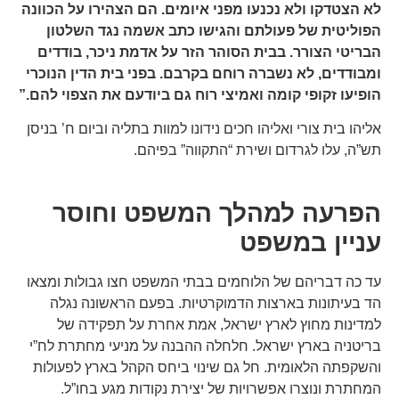
לא הצטדקו ולא נכנעו מפני איומים. הם הצהירו על הכוונה
הפוליטית של פעולתם והגישו כתב אשמה נגד השלטון
הבריטי הצורר. בבית הסוהר הזר על אדמת ניכר, בודדים
ומבודדים, לא נשברה רוחם בקרבם. בפני בית הדין הנוכרי
הופיעו זקופי קומה ואמיצי רוח גם ביודעם את הצפוי להם.”
אליהו בית צורי ואליהו חכים נידונו למוות בתליה וביום ח’ בניסן
תש”ה, עלו לגרדום ושירת “התקווה” בפיהם.
הפרעה למהלך המשפט וחוסר
עניין במשפט
עד כה דבריהם של הלוחמים בבתי המשפט חצו גבולות ומצאו
הד בעיתונות בארצות הדמוקרטיות. בפעם הראשונה נגלה
למדינות מחוץ לארץ ישראל, אמת אחרת על תפקידה של
בריטניה בארץ ישראל. חלחלה ההבנה על מניעי מחתרת לח”י
והשקפתה הלאומית. חל גם שינוי ביחס הקהל בארץ לפעולות
המחתרת ונוצרו אפשרויות של יצירת נקודות מגע בחו”ל.