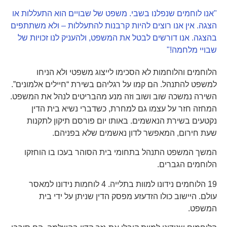
"אנו לוחמים שנפלנו בשבי. משפט של שבויים הוא התעללות או
הצגה. אין אנו רוצים להיות קרבנות להתעללות – ולא משתתפים
בהצגה. אנו דורשים לבטל את המשפט, ולהעניק לנו זכויות של
שבויי מלחמה!"
הלוחמים והלוחמות לא הסכימו לייצוג משפטי ולא הניחו
למשפט להתנהל. הם קמו על רגליהם בשירת “חיילים אלמונים”.
השירה נמשכה שוב ושוב וזה מנע מהבריטים לנהל את המשפט.
המחזה חזר על עצמו גם למחרת, כשדברי נשיא בית הדין
נקטעים בשירת הנאשמים. באותו יום פורסם תיקון לתקנות
שעת חירום, המאפשר לדון נאשמים שלא בפניהם.
המשך המשפט התנהל בתחומי בית הסוהר בעכו בו הוחזקו
הלוחמים הגברים.
19 הלוחמים נידונו למוות בתלייה. 4 לוחמות נידונו למאסר
עולם. היישוב כולו הזדעזע מפסק הדין שניתן על ידי בית
המשפט.