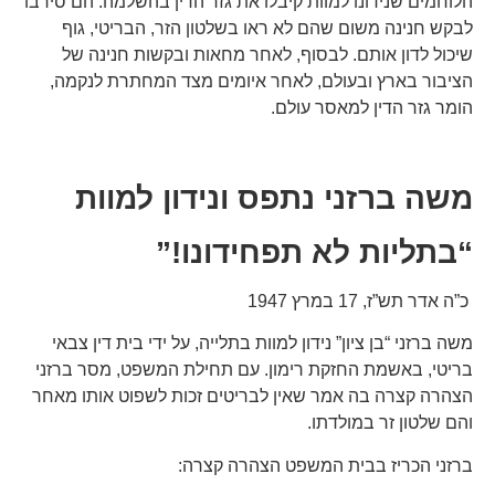
הלוחמים שנידונו למוות קיבלו את גזר הדין בהשלמה. הם סירבו
לבקש חנינה משום שהם לא ראו בשלטון הזר, הבריטי, גוף
שיכול לדון אותם. לבסוף, לאחר מחאות ובקשות חנינה של
הציבור בארץ ובעולם, לאחר איומים מצד המחתרת לנקמה,
הומר גזר הדין למאסר עולם.
משה ברזני נתפס ונידון למוות
“בתליות לא תפחידונו!”
כ”ה אדר תש”ז, 17 במרץ 1947
משה ברזני “בן ציון” נידון למוות בתלייה, על ידי בית דין צבאי
בריטי, באשמת החזקת רימון. עם תחילת המשפט, מסר ברזני
הצהרה קצרה בה אמר שאין לבריטים זכות לשפוט אותו מאחר
והם שלטון זר במולדתו.
ברזני הכריז בבית המשפט הצהרה קצרה: