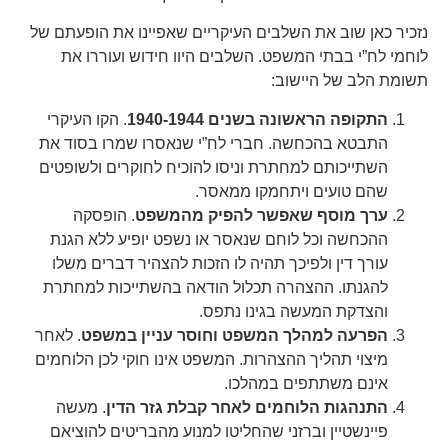
נזכיר כאן שוב את השלבים העיקריים שאפיינו את הופעתם של
לוחמי לח”י בבתי המשפט. השלבים היוו חידוש ועוררו את
תשומת הלב של היישוב:
התקופה הראשונה בשנים 1940-1944
. הקו העיקרי
התבטא בהכחשה. חברי לח”י שנאסרו שמרו בסוד את
השתייכותם למחתרת וניסו להוכיח לחוקרים ולשופטים
שהם טועים ויתחמקו ממאסר.
ערך מוסף שאפשר להפיק מהמשפט
. הופסקה
ההכחשה וכל לוחם שנאסר או נשפט יופיע ללא הגנת
עורך דין ולפיכך תהיה לו הזכות להצהיר דברים משלו
להגנתו. ההצהרה תכלול הודאה בהשתייכות למחתרת
והצדקת המעשה בגינו נתפס.
הפרעה למהלך המשפט וחוסר עניין במשפט
. לאחר
מיצוי תהליך ההצהרות. המשפט אינו חוקי לכן הלוחמים
אינם משתתפים במהלכו.
התנהגות הלוחמים לאחר קבלת גזר הדין
. מעשה
פיינשטיין וברזני שהחליטו למנוע מהבריטים להוציאם