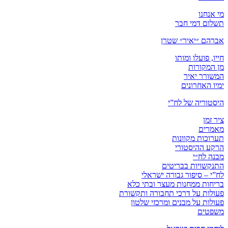
מי אנחנו
תשלום דמי חבר
אברהם ״יאיר״ שטרן
חייו, פועלו ומותו
מן המקורות
המשורר יאיר
ימיו האחרונים
היסטוריה של לח”י
ציר זמן
מאמרים
תערוכות מקוונות
הרקע ההיסטורי
מבנה לח״י
התנקשויות בבריטים
לח”י – סיפור גבורה ישראלי
בריחות ממחנות מעצר ובתי כלא
פעולות על דרכי תחבורה ותקשורת
פעולות על מבנים ומרכזי שלטון
משפטים