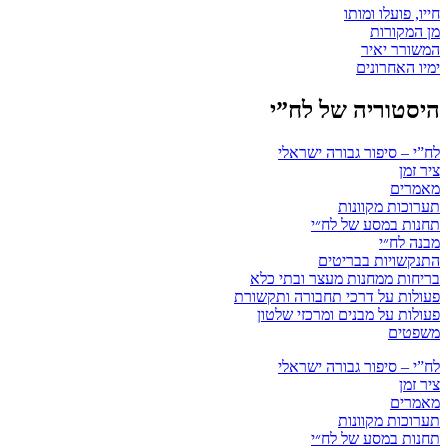
חייו, פועלו ומותו
מן המקורות
המשורר יאיר
ימיו האחרונים
היסטוריה של לח”י
לח”י – סיפור גבורה ישראלי
ציר זמן
מאמרים
תערוכות מקוונות
תחנות במסע של לח״י
מבנה לח״י
התנקשויות בבריטים
בריחות ממחנות מעצר ובתי כלא
פעולות על דרכי תחבורה ותקשורת
פעולות על מבנים ומרכזי שלטון
משפטים
לח”י – סיפור גבורה ישראלי
ציר זמן
מאמרים
תערוכות מקוונות
תחנות במסע של לח״י