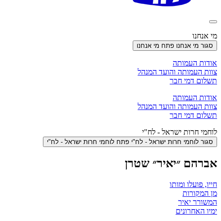
מי אנחנו
סגור מי אנחנו
פתח מי אנחנו
אודות העמותה
צוות העמותה והועד המנהל
תשלום דמי חבר
אודות העמותה
צוות העמותה והועד המנהל
תשלום דמי חבר
לוחמי חרות ישראל - לח"י
סגור לוחמי חרות ישראל - לח"י
פתח לוחמי חרות ישראל - לח"י
אברהם ״יאיר״ שטרן
חייו, פועלו ומותו
מן המקורות
המשורר יאיר
ימיו האחרונים