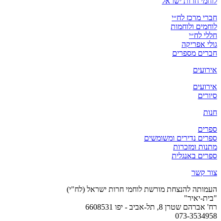
לוחמי חרות ישראל
חברי מרכז לח״י
לוחמים ולוחמות
חללי לח״י
גולי אפריקה
חברים מספרים
אירועים
אירועים
סיורים
חנות
ספרים
ספרים נדירים ומשומשים
מתנות ומזכרות
ספרים באנגלית
צור קשר
העמותה להנצחת מורשת לוחמי חרות ישראל (לח"י)
"בית-יאיר"
רח' אברהם שטרן 8, תל-אביב - יפו 6608531
073-3534958