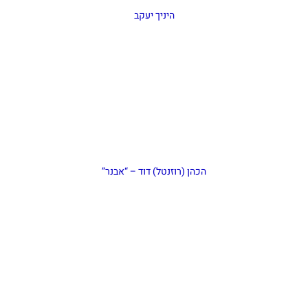
היניך יעקב
הכהן (רוזנטל) דוד – “אבנר”