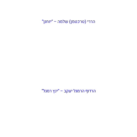
הררי (טרכטמן) שלמה – “יוחנן”
הרדוף הרמגל יעקב – “ינץ רמגל”