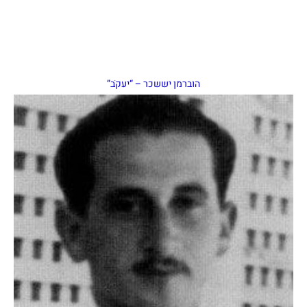
הוברמן יששכר – “יעקֹב”