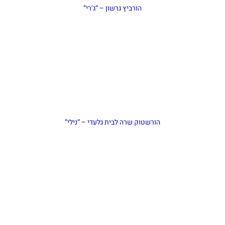
הורביץ גרשון – “ג’רי”
הורשטוק שרה לבית גלעדי – “נילי”