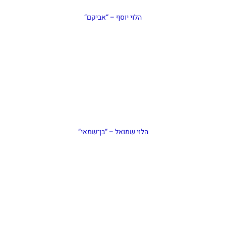
הלוי יוסף – “אביקם”
הלוי שמואל – “בן־שמאי”