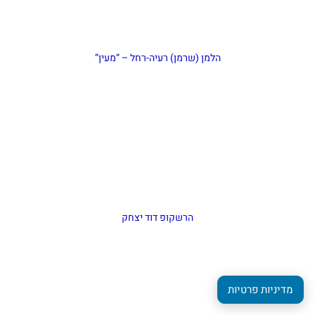
הלמן (שרמן) רעיה-רחל – “מעין”
הרשקופ דוד יצחק
מדיניות פרטיות