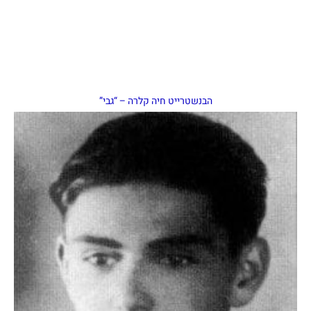
הבנשטרייט חיה קלרה – “גבי”