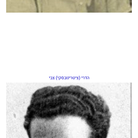
הדרי (ציטרינובסקי) צבי