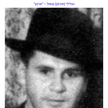
הגלילי (פורמן) שאול – “ארנון”