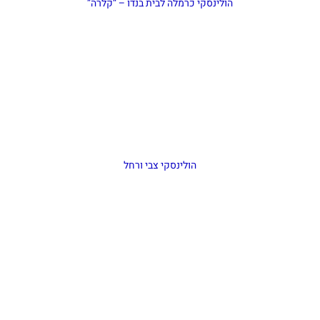
הולינסקי כרמלה לבית בנדו – “קלרה”
הולינסקי צבי ורחל