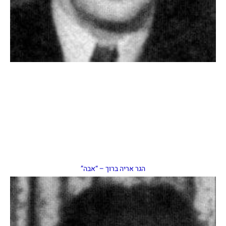
הגר אריה ברוך – “אבה”