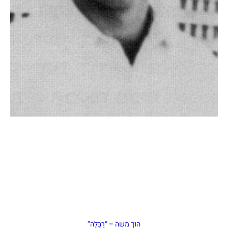
הוך משה – “רֶבַּלֶה”