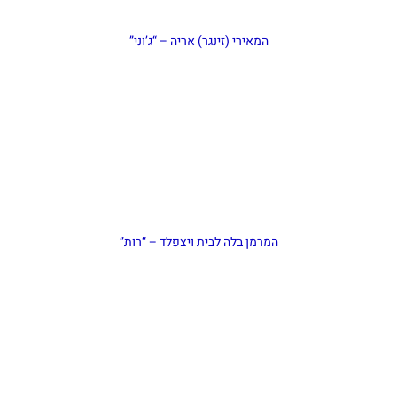
המאירי (זינגר) אריה – “ג’וני”
המרמן בלה לבית ויצפלד – “רות”