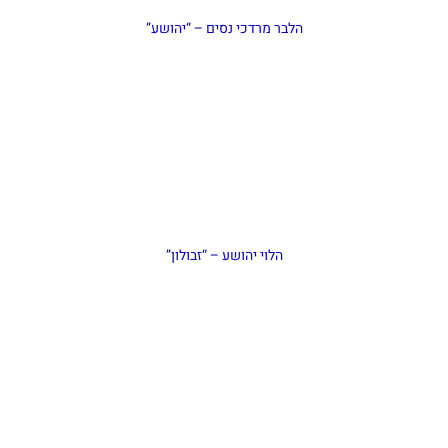
הלבר מרדכי נסים – “יהושע”
הלוי יהושע – “זבולון”