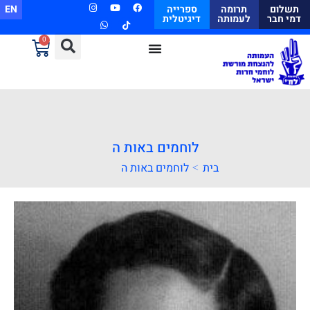
תשלום
תרומה
ספרייה
EN
דמי חבר
לעמותה
דיגיטלית
0
לוחמים באות ה
>
בית
לוחמים באות ה