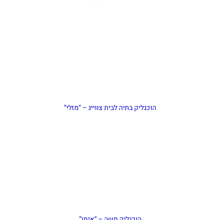
הוכגליק בתיה לבית צווייג – “מזלי”
הוכגליק משה – “איתן”