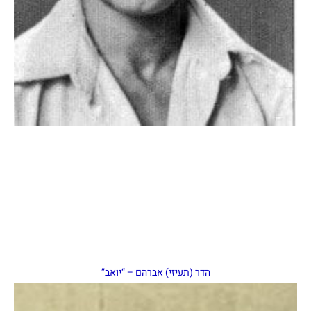
הדר (תעיזי) אברהם – “יואב”