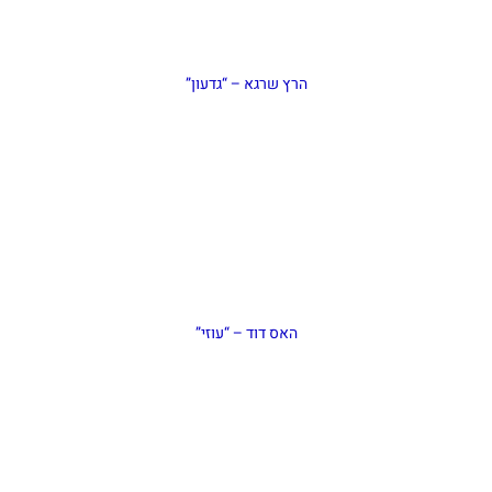
הרץ שרגא – “גדעון”
האס דוד – “עוזי”