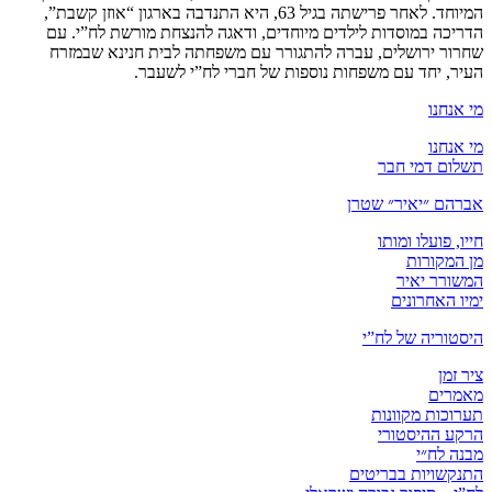
המיוחד. לאחר פרישתה בגיל 63, היא התנדבה בארגון “אוזן קשבת”,
הדריכה במוסדות לילדים מיוחדים, ודאגה להנצחת מורשת לח”י. עם
שחרור ירושלים, עברה להתגורר עם משפחתה לבית חנינא שבמזרח
העיר, יחד עם משפחות נוספות של חברי לח”י לשעבר.
מי אנחנו
מי אנחנו
תשלום דמי חבר
אברהם ״יאיר״ שטרן
חייו, פועלו ומותו
מן המקורות
המשורר יאיר
ימיו האחרונים
היסטוריה של לח”י
ציר זמן
מאמרים
תערוכות מקוונות
הרקע ההיסטורי
מבנה לח״י
התנקשויות בבריטים