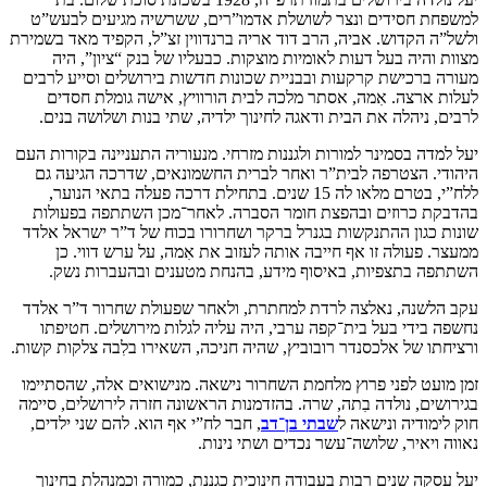
למשפחת חסידים ונצר לשושלת אדמו”רים, ששרשיה מגיעים לבעש”ט
ולשל”ה הקדוש. אביה, הרב דוד אריה ברנדווין זצ”ל, הקפיד מאד בשמירת
מצוות והיה בעל דעות לאומיות מוצקות. כבעליו של בנק “ציון”, היה
מעורה ברכישת קרקעות ובבניית שכונות חדשות בירושלים וסייע לרבים
לעלות ארצה. אִמה, אסתר מלכה לבית הורוויץ, אישה גומלת חסדים
לרבים, ניהלה את הבית ודאגה לחינוך ילדיה, שתי בנות ושלושה בנים.
יעל למדה בסמינר למורות ולגננות מזרחי. מנעוריה התעניינה בקורות העם
היהודי. הצטרפה לבית”ר ואחר לברית החשמונאים, שדרכה הגיעה גם
ללח”י, בטרם מלאו לה 15 שנים. בתחילת דרכה פעלה בתאי הנוער,
בהדבקת כרוזים ובהפצת חומר הסברה. לאחר־מכן השתתפה בפעולות
שונות כגון ההתנקשות בגנרל ברקר ושחרורו בכוח של ד”ר ישראל אלדד
ממעצר. פעולה זו אף חייבה אותה לעזוב את אִמה, על ערש דווי. כן
השתתפה בתצפיות, באיסוף מידע, בהנחת מטענים ובהעברות נשק.
עקב הלשנה, נאלצה לרדת למחתרת, ולאחר שפעולת שחרור ד”ר אלדד
נחשפה בידי בעל בית־קפה ערבי, היה עליה לגלות מירושלים. חטיפתו
ורציחתו של אלכסנדר רובוביץ, שהיה חניכה, השאירו בלִבה צלקות קשות.
זמן מועט לפני פרוץ מלחמת השחרור נישאה. מנישואים אלה, שהסתיימו
בגירושים, נולדה בִתה, שרה. בהזדמנות הראשונה חזרה לירושלים, סיימה
חוק לימודיה ונישאה ל
שבתי בן־דב
, חבר לח”י אף הוא. להם שני ילדים,
נאווה ויאיר, שלושה־עשר נכדים ושתי נינות.
יעל עסקה שנים רבות בעבודה חינוכית כגננת, כמורה וכמנהלת בחינוך