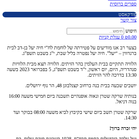
ספרים ברוסית
פודקאסט
צור קשר
חיפוש
0.00
₪
0
עגלת קניות
בצער רב אנו מודיעים על פטירתה של לוחמת לח”י חיה יעל בן-דב לבית
ברנדווין – “יעל”. חיה יעל נפטרה בליל שבת, י”ג בשבט תשפ”ג.
הלוויה תתקיים בבית העלמין בהר הזיתים. הלוויה תצא מבית הלוויות
סנהדריה, היום, יום ראשון, י”ד בשבט תשפ”ג, 5 בפברואר 2023 בשעה
13:30 בדרכה להר הזיתים.
יושבים שבעה בבית בנה ברחוב קצנלבוגן 48, הר נוף ירושלים.
בנותיה שרקה שטרן ונאוה אופנהיים תשבנה ביום חמישי משעה 16:00
בנוה דניאל.
שרקה שטרן תשב ביום שישי בקיבוץ לביא משעה 08:00 בבוקר ועד
14:30.
יהי זכרה ברוך!
יעל נולדה בירושלים בתמוז תרפ”ח, 1928 בשכונת סוכת שלום. בת