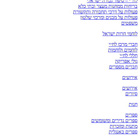
לח”י – סיפור גבורה ישראלי
בריחות ממחנות מעצר ובתי כלא
פעולות על דרכי תחבורה ותקשורת
פעולות על מבנים ומרכזי שלטון
משפטים
לוחמי חרות ישראל
חברי מרכז לח״י
לוחמים ולוחמות
חללי לח״י
גולי אפריקה
חברים מספרים
אירועים
אירועים
סיורים
חנות
ספרים
ספרים נדירים ומשומשים
מתנות ומזכרות
ספרים באנגלית