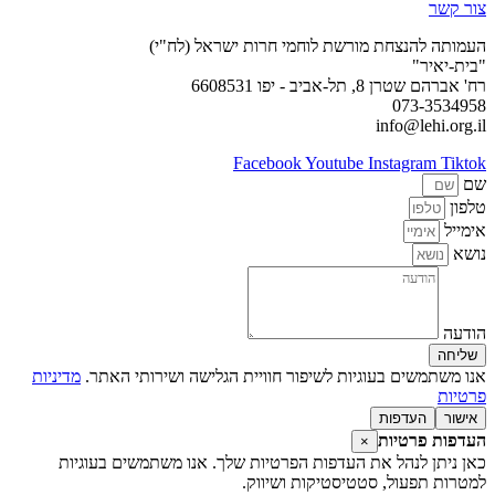
צור קשר
העמותה להנצחת מורשת לוחמי חרות ישראל (לח"י)
"בית-יאיר"
רח' אברהם שטרן 8, תל-אביב - יפו 6608531
073-3534958
info@lehi.org.il
Facebook
Youtube
Instagram
Tiktok
שם
טלפון
אימייל
נושא
הודעה
שליחה
אנו משתמשים בעוגיות לשיפור חוויית הגלישה ושירותי האתר.
מדיניות
פרטיות
אישור
העדפות
העדפות פרטיות
×
כאן ניתן לנהל את העדפות הפרטיות שלך. אנו משתמשים בעוגיות
למטרות תפעול, סטטיסטיקות ושיווק.