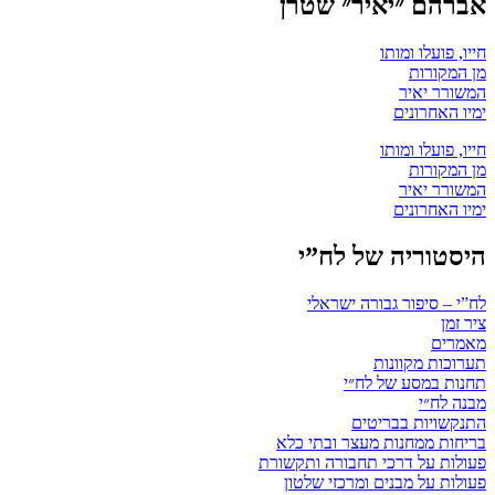
אברהם ״יאיר״ שטרן
חייו, פועלו ומותו
מן המקורות
המשורר יאיר
ימיו האחרונים
חייו, פועלו ומותו
מן המקורות
המשורר יאיר
ימיו האחרונים
היסטוריה של לח”י
לח”י – סיפור גבורה ישראלי
ציר זמן
מאמרים
תערוכות מקוונות
תחנות במסע של לח״י
מבנה לח״י
התנקשויות בבריטים
בריחות ממחנות מעצר ובתי כלא
פעולות על דרכי תחבורה ותקשורת
פעולות על מבנים ומרכזי שלטון