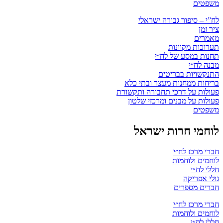
משפטים
לח”י – סיפור גבורה ישראלי
ציר זמן
מאמרים
תערוכות מקוונות
תחנות במסע של לח״י
מבנה לח״י
התנקשויות בבריטים
בריחות ממחנות מעצר ובתי כלא
פעולות על דרכי תחבורה ותקשורת
פעולות על מבנים ומרכזי שלטון
משפטים
לוחמי חרות ישראל
חברי מרכז לח״י
לוחמים ולוחמות
חללי לח״י
גולי אפריקה
חברים מספרים
חברי מרכז לח״י
לוחמים ולוחמות
חללי לח״י