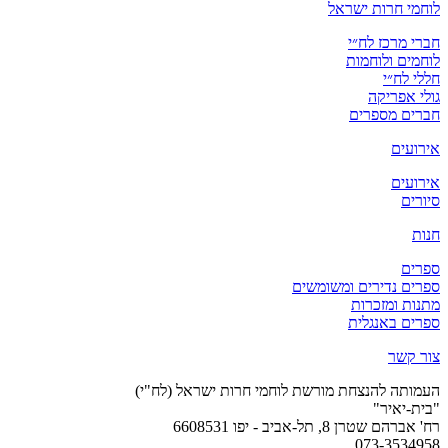
לוחמי חרות ישראל
חברי מרכז לח״י
לוחמים ולוחמות
חללי לח״י
גולי אפריקה
חברים מספרים
אירועים
אירועים
סיורים
חנות
ספרים
ספרים נדירים ומשומשים
מתנות ומזכרות
ספרים באנגלית
צור קשר
העמותה להנצחת מורשת לוחמי חרות ישראל (לח"י)
"בית-יאיר"
רח' אברהם שטרן 8, תל-אביב - יפו 6608531
073-3534958