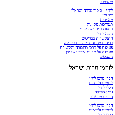
משפטים
לח”י – סיפור גבורה ישראלי
ציר זמן
מאמרים
תערוכות מקוונות
תחנות במסע של לח״י
מבנה לח״י
התנקשויות בבריטים
בריחות ממחנות מעצר ובתי כלא
פעולות על דרכי תחבורה ותקשורת
פעולות על מבנים ומרכזי שלטון
משפטים
לוחמי חרות ישראל
חברי מרכז לח״י
לוחמים ולוחמות
חללי לח״י
גולי אפריקה
חברים מספרים
חברי מרכז לח״י
לוחמים ולוחמות
חללי לח״י