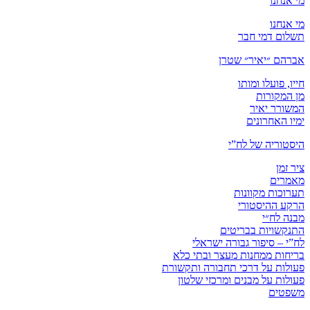
מי אנחנו
מי אנחנו
תשלום דמי חבר
אברהם ״יאיר״ שטרן
חייו, פועלו ומותו
מן המקורות
המשורר יאיר
ימיו האחרונים
היסטוריה של לח”י
ציר זמן
מאמרים
תערוכות מקוונות
הרקע ההיסטורי
מבנה לח״י
התנקשויות בבריטים
לח”י – סיפור גבורה ישראלי
בריחות ממחנות מעצר ובתי כלא
פעולות על דרכי תחבורה ותקשורת
פעולות על מבנים ומרכזי שלטון
משפטים