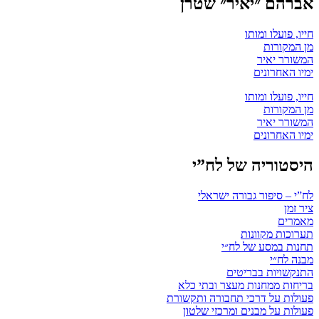
אברהם ״יאיר״ שטרן
חייו, פועלו ומותו
מן המקורות
המשורר יאיר
ימיו האחרונים
חייו, פועלו ומותו
מן המקורות
המשורר יאיר
ימיו האחרונים
היסטוריה של לח”י
לח”י – סיפור גבורה ישראלי
ציר זמן
מאמרים
תערוכות מקוונות
תחנות במסע של לח״י
מבנה לח״י
התנקשויות בבריטים
בריחות ממחנות מעצר ובתי כלא
פעולות על דרכי תחבורה ותקשורת
פעולות על מבנים ומרכזי שלטון