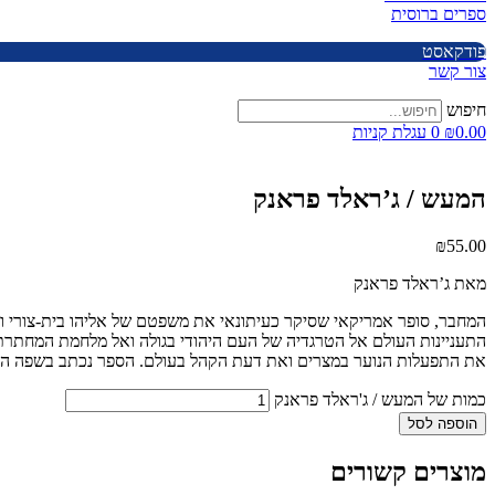
ספרים ברוסית
פודקאסט
צור קשר
חיפוש
0.00
₪
0
עגלת קניות
המעש / ג’ראלד פראנק
₪
55.00
מאת ג’ראלד פראנק
המחבר, סופר אמריקאי שסיקר כעיתונאי את משפטם של אליהו בית-צורי וא
התעניינות העולם אל הטרגדיה של העם היהודי בגולה ואל מלחמת המחתרת
את התפעלות הנוער במצרים ואת דעת הקהל בעולם. הספר נכתב בשפה האנ
כמות של המעש / ג'ראלד פראנק
הוספה לסל
מוצרים קשורים