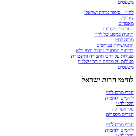
משפטים
לח”י – סיפור גבורה ישראלי
ציר זמן
מאמרים
תערוכות מקוונות
תחנות במסע של לח״י
מבנה לח״י
התנקשויות בבריטים
בריחות ממחנות מעצר ובתי כלא
פעולות על דרכי תחבורה ותקשורת
פעולות על מבנים ומרכזי שלטון
משפטים
לוחמי חרות ישראל
חברי מרכז לח״י
לוחמים ולוחמות
חללי לח״י
גולי אפריקה
חברים מספרים
חברי מרכז לח״י
לוחמים ולוחמות
חללי לח״י