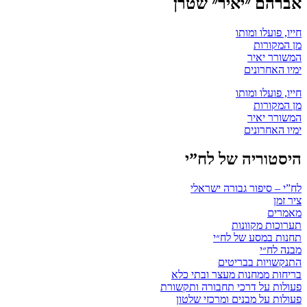
אברהם ״יאיר״ שטרן
חייו, פועלו ומותו
מן המקורות
המשורר יאיר
ימיו האחרונים
חייו, פועלו ומותו
מן המקורות
המשורר יאיר
ימיו האחרונים
היסטוריה של לח”י
לח”י – סיפור גבורה ישראלי
ציר זמן
מאמרים
תערוכות מקוונות
תחנות במסע של לח״י
מבנה לח״י
התנקשויות בבריטים
בריחות ממחנות מעצר ובתי כלא
פעולות על דרכי תחבורה ותקשורת
פעולות על מבנים ומרכזי שלטון