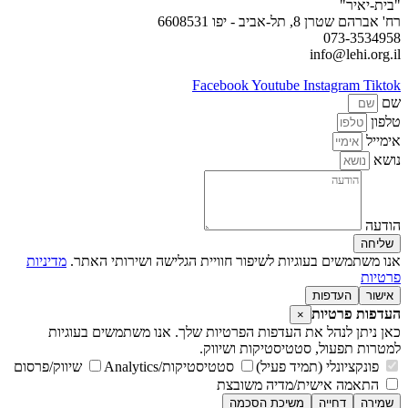
"בית-יאיר"
רח' אברהם שטרן 8, תל-אביב - יפו 6608531
073-3534958
info@lehi.org.il
Facebook
Youtube
Instagram
Tiktok
שם
טלפון
אימייל
נושא
הודעה
שליחה
אנו משתמשים בעוגיות לשיפור חוויית הגלישה ושירותי האתר.
מדיניות
פרטיות
אישור
העדפות
העדפות פרטיות
×
כאן ניתן לנהל את העדפות הפרטיות שלך. אנו משתמשים בעוגיות
למטרות תפעול, סטטיסטיקות ושיווק.
פונקציונלי (תמיד פעיל)
סטטיסטיקות/Analytics
שיווק/פרסום
התאמה אישית/מדיה משובצת
שמירה
דחייה
משיכת הסכמה