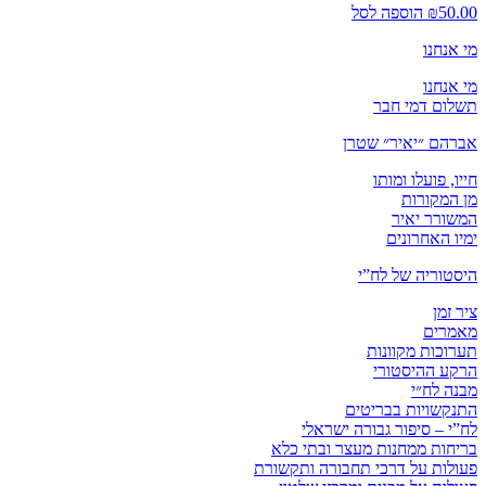
50.00
₪
הוספה לסל
מי אנחנו
מי אנחנו
תשלום דמי חבר
אברהם ״יאיר״ שטרן
חייו, פועלו ומותו
מן המקורות
המשורר יאיר
ימיו האחרונים
היסטוריה של לח”י
ציר זמן
מאמרים
תערוכות מקוונות
הרקע ההיסטורי
מבנה לח״י
התנקשויות בבריטים
לח”י – סיפור גבורה ישראלי
בריחות ממחנות מעצר ובתי כלא
פעולות על דרכי תחבורה ותקשורת