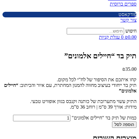
ספרים ברוסית
פודקאסט
צור קשר
חיפוש
0.00
₪
0
עגלת קניות
תיק בד “חיילים אלמונים”
₪
35.00
קחו איתכם את הסיפור של לח”י לכל מקום.
תיק בד ייחודי בעיצוב מחווה להמנון המחתרת, עם איור והכיתוב:
“חיילים
אלמונים”
התיק עשוי מתערובת של כותנה וקנבס בגוון אופוויט טבעי.
מידות: אורך 39 ס”מ | רוחב 36 ס”מ.
כמות של תיק בד "חיילים אלמונים"
הוספה לסל
מוצרים קשורים