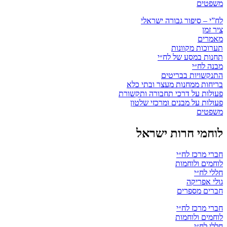
משפטים
לח”י – סיפור גבורה ישראלי
ציר זמן
מאמרים
תערוכות מקוונות
תחנות במסע של לח״י
מבנה לח״י
התנקשויות בבריטים
בריחות ממחנות מעצר ובתי כלא
פעולות על דרכי תחבורה ותקשורת
פעולות על מבנים ומרכזי שלטון
משפטים
לוחמי חרות ישראל
חברי מרכז לח״י
לוחמים ולוחמות
חללי לח״י
גולי אפריקה
חברים מספרים
חברי מרכז לח״י
לוחמים ולוחמות
חללי לח״י