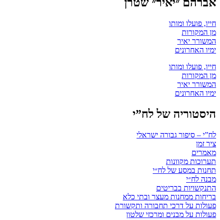
אברהם ״יאיר״ שטרן
חייו, פועלו ומותו
מן המקורות
המשורר יאיר
ימיו האחרונים
חייו, פועלו ומותו
מן המקורות
המשורר יאיר
ימיו האחרונים
היסטוריה של לח”י
לח”י – סיפור גבורה ישראלי
ציר זמן
מאמרים
תערוכות מקוונות
תחנות במסע של לח״י
מבנה לח״י
התנקשויות בבריטים
בריחות ממחנות מעצר ובתי כלא
פעולות על דרכי תחבורה ותקשורת
פעולות על מבנים ומרכזי שלטון