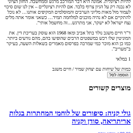
להיות רציונלית. אמונה היא דבר המורכב מרגש וממחשבה. החזון הציוני
לא נבנה רק על הגיון צרוף בלבד. אם להיות רציונליים – אין לנו שום סיכוי
לעמוד מול מאות מליוני הערבים והמוסלמים המקיפים אותנו… לא נוכל
להתקיים אם לא נהיה מוכנים למלחמה תמיד… כשאני אומר אתה מלים
נצח ישראל לא ישקר, אני מתרגש…זה מחשמל אותי”.
ד”ר חיים משגב נולד בתל אביב ומאז 1968 הוא עוסק בעריכת דין. את
המוניטין שלו רכש במשפטים הרבים שהופיעו בהם, מהם נודעים ביותר.
כמו כן הוא מוכר כמי שמרבה בפרסום מאמרים בשאלות השעה, בעיקר
ב”מעריב”.
1 במלאי
כמות של שיחות עם יצחק שמיר / חיים משגב
הוספה לסל
מוצרים קשורים
גולי קניה: סיפורים של לוחמי המחתרות בגלות
אריתריאה, סודן וקניה