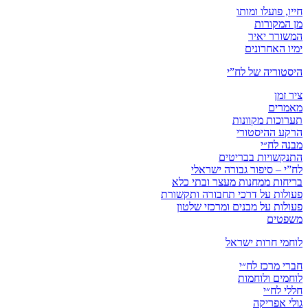
חייו, פועלו ומותו
מן המקורות
המשורר יאיר
ימיו האחרונים
היסטוריה של לח”י
ציר זמן
מאמרים
תערוכות מקוונות
הרקע ההיסטורי
מבנה לח״י
התנקשויות בבריטים
לח”י – סיפור גבורה ישראלי
בריחות ממחנות מעצר ובתי כלא
פעולות על דרכי תחבורה ותקשורת
פעולות על מבנים ומרכזי שלטון
משפטים
לוחמי חרות ישראל
חברי מרכז לח״י
לוחמים ולוחמות
חללי לח״י
גולי אפריקה