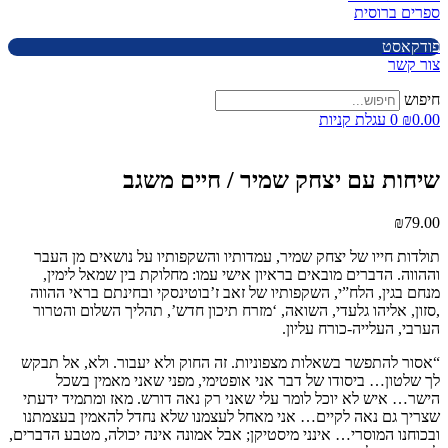
ספרים ברוסית
פודקאסט
צור קשר
חיפוש
0.00
₪
0
עגלת קניות
שיחות עם יצחק שמיר / חיים משגב
₪
79.00
תולדות חייו של יצחק שמיר, עמדותיו והשקפותיו על נושאים מן העבר
וההווה. הדברים מובאים בראיון אישי עמו: מחלוקת בין שמאל לימין,
מנחם בגין, הלח”י, השקפותיו של זאב ז’בוטינסקי ובחינתם בראי ההווה
,סזון, אליהו גלעדי, השואה, ‘מזרח תיכון חדש’, תהליך השלום והטרור
הערבי, העלייה-כורח עליון.
“אסור להתפשר בשאלות מצפוניות. זה החוק ולא יעבור. ולא, אל תבקש
לך שלטון… ביסודו של דבר אני אופטימי, מפני שאני מאמין בשכל
הישר… איש לא יוכל לומר עלי שאני רק נאה דורש. מאז ומתמיד ידעתי
שצריך גם נאה לקיים… אני מאחל לעצמנו שלא נחדל להאמין בעצמתנו
ובכוחנו המוסרי… אינני מיסטיקן; אבל אמונה אינה יכולה, מטבע הדברים,