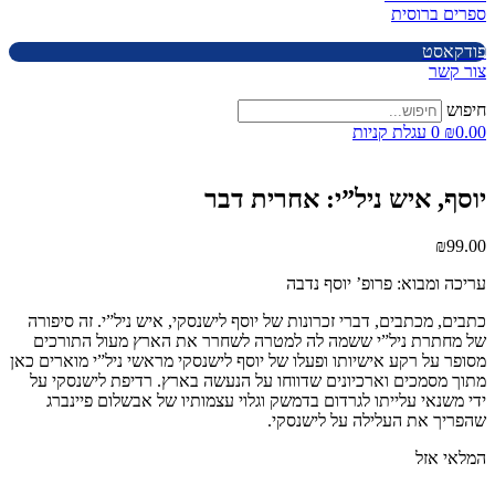
ספרים ברוסית
פודקאסט
צור קשר
חיפוש
0.00
₪
0
עגלת קניות
יוסף, איש ניל”י: אחרית דבר
₪
99.00
עריכה ומבוא: פרופ’ יוסף נדבה
כתבים, מכתבים, דברי זכרונות של יוסף לישנסקי, איש ניל”י. זה סיפורה
של מחתרת ניל”י ששמה לה למטרה לשחרר את הארץ מעול התורכים
מסופר על רקע אישיותו ופעלו של יוסף לישנסקי מראשי ניל”י מוארים כאן
מתוך מסמכים וארכיונים שדווחו על הנעשה בארץ. רדיפת לישנסקי על
ידי משנאי עלייתו לגרדום בדמשק וגלוי עצמותיו של אבשלום פיינברג
שהפריך את העלילה על לישנסקי.
המלאי אזל