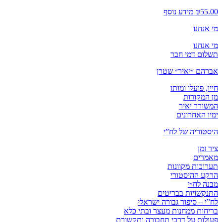
55.00
₪
מידע נוסף
מי אנחנו
מי אנחנו
תשלום דמי חבר
אברהם ״יאיר״ שטרן
חייו, פועלו ומותו
מן המקורות
המשורר יאיר
ימיו האחרונים
היסטוריה של לח”י
ציר זמן
מאמרים
תערוכות מקוונות
הרקע ההיסטורי
מבנה לח״י
התנקשויות בבריטים
לח”י – סיפור גבורה ישראלי
בריחות ממחנות מעצר ובתי כלא
פעולות על דרכי תחבורה ותקשורת