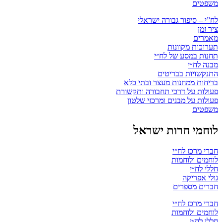
משפטים
לח”י – סיפור גבורה ישראלי
ציר זמן
מאמרים
תערוכות מקוונות
תחנות במסע של לח״י
מבנה לח״י
התנקשויות בבריטים
בריחות ממחנות מעצר ובתי כלא
פעולות על דרכי תחבורה ותקשורת
פעולות על מבנים ומרכזי שלטון
משפטים
לוחמי חרות ישראל
חברי מרכז לח״י
לוחמים ולוחמות
חללי לח״י
גולי אפריקה
חברים מספרים
חברי מרכז לח״י
לוחמים ולוחמות
חללי לח״י