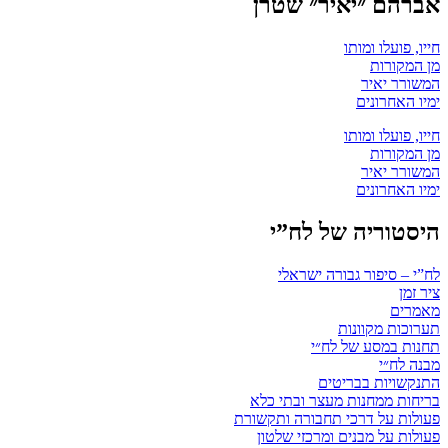
אברהם ״יאיר״ שטרן
חייו, פועלו ומותו
מן המקורות
המשורר יאיר
ימיו האחרונים
חייו, פועלו ומותו
מן המקורות
המשורר יאיר
ימיו האחרונים
היסטוריה של לח”י
לח”י – סיפור גבורה ישראלי
ציר זמן
מאמרים
תערוכות מקוונות
תחנות במסע של לח״י
מבנה לח״י
התנקשויות בבריטים
בריחות ממחנות מעצר ובתי כלא
פעולות על דרכי תחבורה ותקשורת
פעולות על מבנים ומרכזי שלטון