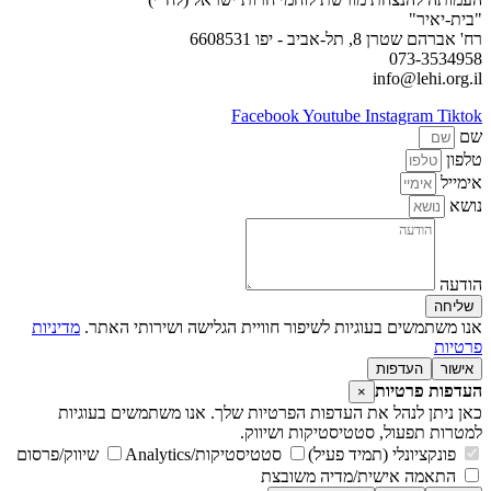
"בית-יאיר"
רח' אברהם שטרן 8, תל-אביב - יפו 6608531
073-3534958
info@lehi.org.il
Facebook
Youtube
Instagram
Tiktok
שם
טלפון
אימייל
נושא
הודעה
שליחה
אנו משתמשים בעוגיות לשיפור חוויית הגלישה ושירותי האתר.
מדיניות
פרטיות
אישור
העדפות
העדפות פרטיות
×
כאן ניתן לנהל את העדפות הפרטיות שלך. אנו משתמשים בעוגיות
למטרות תפעול, סטטיסטיקות ושיווק.
פונקציונלי (תמיד פעיל)
סטטיסטיקות/Analytics
שיווק/פרסום
התאמה אישית/מדיה משובצת