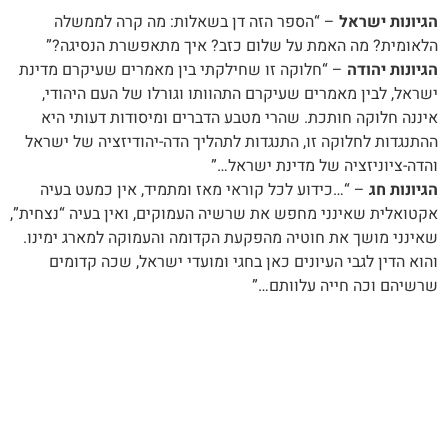
הגיונות ישראל
– “הספר הזה דן בשאלות: מה קרה לממשלה
הלאומית? מה האמת על שלום כזב? איך מתאפשרת הנסיגה?”
הגיונות יהודה
– “חלוקה זו שחילקתי בין מאמרים שעיקרם מדינת
ישראל, לבין מאמרים שעיקרם התהוותו וגורלו של העם היהודי,
איננה חלוקה חותכת. שהרי מטבע הדברים ומיסודות דעותי היא
ההתנגדות לחלוקה זו, התנגדות לתהליך הדה-יהודיזציה של ישראל
והדה-ציוניזציה של מדינת ישראל…”
הגיונות חג
– “…כידוע לכל קוראי מאז ומתמיד, אין כמעט בעיה
אקטואלית שאינני מחפש את שרשיה העמוקים, ואין בעיה “נצחית”,
שאינני מושך את חוטיה מהפקעת הקדומה והעמוקה למארג ימינו.
והוא הדין לגבי העיונים כאן בחגי ומועדי ישראל, שכה קדומים
שרשיהם וכה חייה עלוותם…”