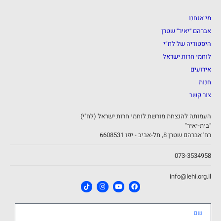
מי אנחנו
אברהם ״יאיר״ שטרן
היסטוריה של לח”י
לוחמי חרות ישראל
אירועים
חנות
צור קשר
העמותה להנצחת מורשת לוחמי חרות ישראל (לח"י)
"בית-יאיר"
רח' אברהם שטרן 8, תל-אביב - יפו 6608531
073-3534958
info@lehi.org.il