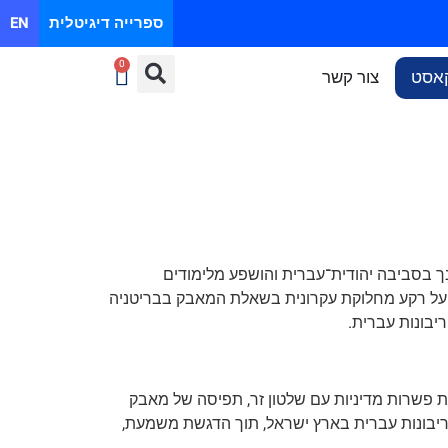
ספרייה דיגיטלית
EN
0
אסט
צור קשר
בפולין, התחנך בסביבה יהודית־עברית והושפע מלימודים
סיים, מן הספרות האירופית ומן המקורות היהודיים. לאחר עלייתו לארץ ישראל היה פעיל ב”הגנה” ובאצ”ל, ובשנת 1940, על רקע מחלוקת עקרונית בשאלת המאבק בבריטניה
יבונות עברית.
לת פשרות מדיניות עם שלטון זר, תפיסה של מאבק
וריבונות עברית בארץ ישראל, תוך הדגשת משמעת,