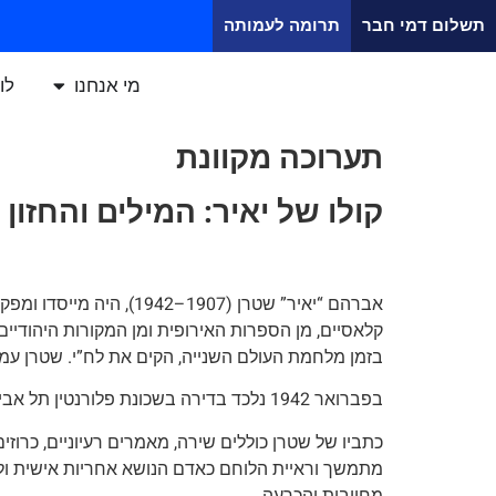
תשלום דמי חבר
תרומה לעמותה
מי אנחנו
לו
תערוכה מקוונת
קולו של יאיר: המילים והחזון
אברהם “יאיר” שטרן (07
בזמן מלחמת העולם השנייה, הקים את לח”י. שטרן עמ
בפברואר 1942 נלכד בדירה בשכונת פלורנטין תל אביב ונרצח בידי אנשי הבולשת הבריטית.
כתביו של שטרן כוללים שירה, מאמרים רעיוניים, כרו
מתמשך וראיית הלוחם כאדם הנושא אחריות אישית ולאו
מחויבות והכרעה.