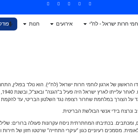
חמי חרות ישראל - לח"י
אירועים
חנות
פודק
19–1942), היה מייסדו ומפקדו הראשון של ארגון לוחמי חרות ישראל (לח”י). הוא נולד 
קלא
ד על הצורך במלחמת שחרור רצופה נגד השלטון הבריטי, עד להקמת ר
זים, ומכתבים. בכתיבתו המחתרתית ניסח עקרונות פעולה ברורים: שלי
מית. מסמכים רעיוניים כגון “עיקרי התחייה” שרטטו חזון של חירות 