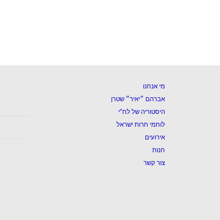
מי אנחנו
אברהם ״יאיר״ שטרן
היסטוריה של לח”י
לוחמי חרות ישראל
אירועים
חנות
צור קשר