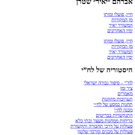
אברהם ״יאיר״ שטרן
חייו, פועלו ומותו
מן המקורות
המשורר יאיר
ימיו האחרונים
חייו, פועלו ומותו
מן המקורות
המשורר יאיר
ימיו האחרונים
היסטוריה של לח”י
לח”י – סיפור גבורה ישראלי
ציר זמן
מאמרים
תערוכות מקוונות
תחנות במסע של לח״י
מבנה לח״י
התנקשויות בבריטים
בריחות ממחנות מעצר ובתי כלא
פעולות על דרכי תחבורה ותקשורת
פעולות על מבנים ומרכזי שלטון