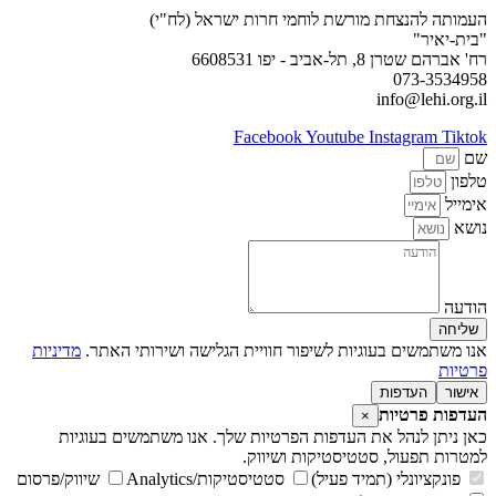
העמותה להנצחת מורשת לוחמי חרות ישראל (לח"י)
"בית-יאיר"
רח' אברהם שטרן 8, תל-אביב - יפו 6608531
073-3534958
info@lehi.org.il
Facebook
Youtube
Instagram
Tiktok
שם
טלפון
אימייל
נושא
הודעה
שליחה
אנו משתמשים בעוגיות לשיפור חוויית הגלישה ושירותי האתר.
מדיניות
פרטיות
אישור
העדפות
העדפות פרטיות
×
כאן ניתן לנהל את העדפות הפרטיות שלך. אנו משתמשים בעוגיות
למטרות תפעול, סטטיסטיקות ושיווק.
פונקציונלי (תמיד פעיל)
סטטיסטיקות/Analytics
שיווק/פרסום