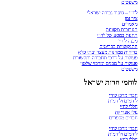
משפטים
לח”י – סיפור גבורה ישראלי
ציר זמן
מאמרים
תערוכות מקוונות
תחנות במסע של לח״י
מבנה לח״י
התנקשויות בבריטים
בריחות ממחנות מעצר ובתי כלא
פעולות על דרכי תחבורה ותקשורת
פעולות על מבנים ומרכזי שלטון
משפטים
לוחמי חרות ישראל
חברי מרכז לח״י
לוחמים ולוחמות
חללי לח״י
גולי אפריקה
חברים מספרים
חברי מרכז לח״י
לוחמים ולוחמות
חללי לח״י