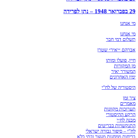
29 בפברואר 1948 – נתן לפרידה
מי אנחנו
מי אנחנו
תשלום דמי חבר
אברהם ״יאיר״ שטרן
חייו, פועלו ומותו
מן המקורות
המשורר יאיר
ימיו האחרונים
היסטוריה של לח”י
ציר זמן
מאמרים
תערוכות מקוונות
הרקע ההיסטורי
מבנה לח״י
התנקשויות בבריטים
לח”י – סיפור גבורה ישראלי
בריחות ממחנות מעצר ובתי כלא