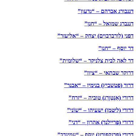
דננבורג אברהם – “גדעון”
דננברג שמואל – “חנן”
דפני (לורברבוים) יצחק – “אליעזר”
דר יוסף – “חנן”
דר לאה לבית צלניקר – “שלומית”
דרוקר שבתאי – “ציון”
דרור (פטשביץ) בנימין – “אבנר”
דרורי (אַנְטְוֶרְג) טוביה – “זרח”
דרורי (ליטמן) ישעיהו – “שוֹני”
דרורי (פריילנד) אהרון – “דני”
דרורי (פרנקפורט) יוסף – “עמינדב”