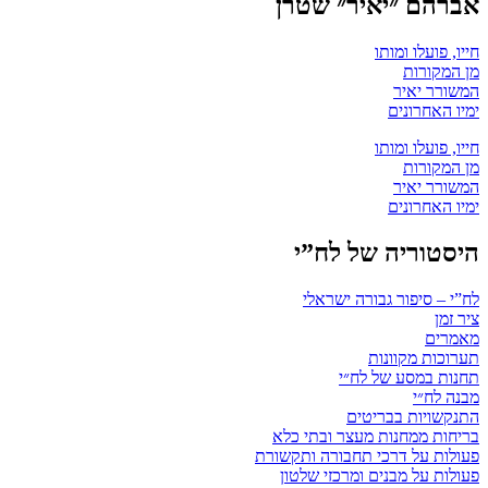
אברהם ״יאיר״ שטרן
חייו, פועלו ומותו
מן המקורות
המשורר יאיר
ימיו האחרונים
חייו, פועלו ומותו
מן המקורות
המשורר יאיר
ימיו האחרונים
היסטוריה של לח”י
לח”י – סיפור גבורה ישראלי
ציר זמן
מאמרים
תערוכות מקוונות
תחנות במסע של לח״י
מבנה לח״י
התנקשויות בבריטים
בריחות ממחנות מעצר ובתי כלא
פעולות על דרכי תחבורה ותקשורת
פעולות על מבנים ומרכזי שלטון