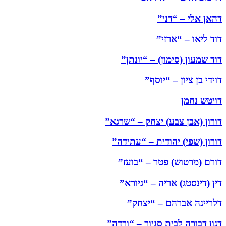
דהאן אלי – “דני”
דוד ליאו – “ארזי”
דוד שמעון (סימון) – “יונתן”
דוידי בן ציון – “יוסף”
דויטש נחמן
דורון (אבן צבע) יצחק – “שרגא”
דורון (שפי) יהודית – “עתידה”
דורם (מרטוש) פטר – “בועז”
דין (דינסטג) אריה – “גיורא”
דלריינה אברהם – “יצחק”
דנון דבורה לבית סניור – “ורדה”