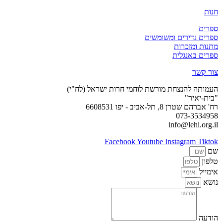
חנות
ספרים
ספרים נדירים ומשומשים
מתנות ומזכרות
ספרים באנגלית
צור קשר
העמותה להנצחת מורשת לוחמי חרות ישראל (לח"י)
"בית-יאיר"
רח' אברהם שטרן 8, תל-אביב - יפו 6608531
073-3534958
info@lehi.org.il
Facebook
Youtube
Instagram
Tiktok
שם
טלפון
אימייל
נושא
הודעה