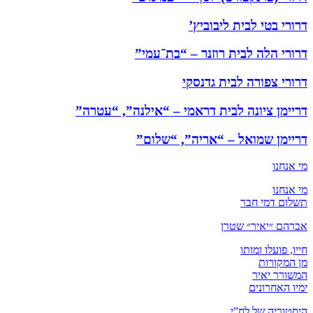
דרורי בטי לבית ליבוביץ’
דרורי הלה לבית רוזנר – “בת־עמי”
דרורי צפורה לבית גדנסקי
דריימן ציונה לבית דראמי – “אילנה”, “עטרה”
דריימן שמואל – “אריה”, “שלום”
מי אנחנו
מי אנחנו
תשלום דמי חבר
אברהם ״יאיר״ שטרן
חייו, פועלו ומותו
מן המקורות
המשורר יאיר
ימיו האחרונים
היסטוריה של לח”י