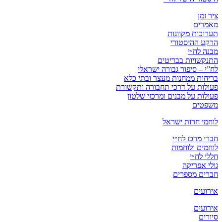
ציר זמן
מאמרים
תערוכות מקוונות
הרקע ההיסטורי
מבנה לח״י
התנקשויות בבריטים
לח”י – סיפור גבורה ישראלי
בריחות ממחנות מעצר ובתי כלא
פעולות על דרכי תחבורה ותקשורת
פעולות על מבנים ומרכזי שלטון
משפטים
לוחמי חרות ישראל
חברי מרכז לח״י
לוחמים ולוחמות
חללי לח״י
גולי אפריקה
חברים מספרים
אירועים
אירועים
סיורים