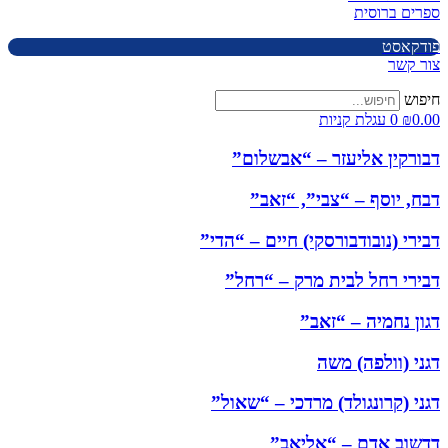
ספרים ברוסית
פודקאסט
צור קשר
חיפוש
0.00
₪
0
עגלת קניות
דבורקין אליעזר – “אבשלום”
דבח, יוסף – “צבי”, “זאב”
דבירי (נובודבורסקי) חיים – “הדי”
דבירי רחל לבית מרק – “רחל”
דגון נחמיה – “זאב”
דגני (וולפה) משה
דגני (קרונגולד) מרדכי – “שאול”
דדשוב אדם – “אליאב”