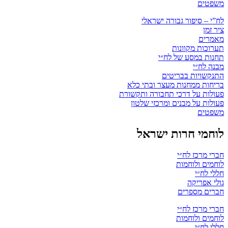
משפטים
לח”י – סיפור גבורה ישראלי
ציר זמן
מאמרים
תערוכות מקוונות
תחנות במסע של לח״י
מבנה לח״י
התנקשויות בבריטים
בריחות ממחנות מעצר ובתי כלא
פעולות על דרכי תחבורה ותקשורת
פעולות על מבנים ומרכזי שלטון
משפטים
לוחמי חרות ישראל
חברי מרכז לח״י
לוחמים ולוחמות
חללי לח״י
גולי אפריקה
חברים מספרים
חברי מרכז לח״י
לוחמים ולוחמות
חללי לח״י