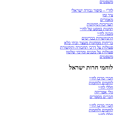
משפטים
לח”י – סיפור גבורה ישראלי
ציר זמן
מאמרים
תערוכות מקוונות
תחנות במסע של לח״י
מבנה לח״י
התנקשויות בבריטים
בריחות ממחנות מעצר ובתי כלא
פעולות על דרכי תחבורה ותקשורת
פעולות על מבנים ומרכזי שלטון
משפטים
לוחמי חרות ישראל
חברי מרכז לח״י
לוחמים ולוחמות
חללי לח״י
גולי אפריקה
חברים מספרים
חברי מרכז לח״י
לוחמים ולוחמות
חללי לח״י