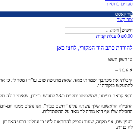
ספרים ברוסית
פודקאסט
צור קשר
חיפוש
0.00
₪
0
עגלת קניות
להורדת כתב היד המקורי, לחצו כאן
טו חשון תשט
אהובתי –
קיבלתי את מכתבך ושמחתי מאד, שאת מרגישה טוב. עו”ד ז מסר לי, כי את 
להתעקש בנקודה זו.
ודאי קראת בעיתון, שמשפטנו יתקיים ב-28 לחודש. כמובן, שאינני תולה תקוות מרובות בתוצאות, אבל בכל זאת יש חשיבות במשפט בשביל דעת הקהל. איך תהיה הופעתי? אני מקווה, שתעשה רושם. נו נראה.
החבילה הראשונה שלך עשתה עלינו “רושם כביר”. אנו נהנים ממנה יום-יום
החבילה שלו אף הוא מודה לך מאד על ההשתדלות.
בענין שם, אני מקווה, שעוד נספיק להתראות לפני כן ונחליט ברגע האחרון.
לה כנרת.