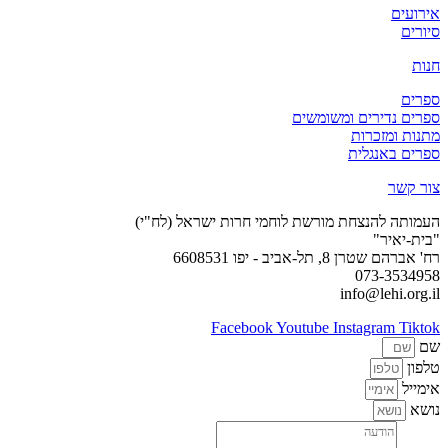
אירועים
סיורים
חנות
ספרים
ספרים נדירים ומשומשים
מתנות ומזכרות
ספרים באנגלית
צור קשר
העמותה להנצחת מורשת לוחמי חרות ישראל (לח"י)
"בית-יאיר"
רח' אברהם שטרן 8, תל-אביב - יפו 6608531
073-3534958
info@lehi.org.il
Facebook
Youtube
Instagram
Tiktok
שם
טלפון
אימייל
נושא