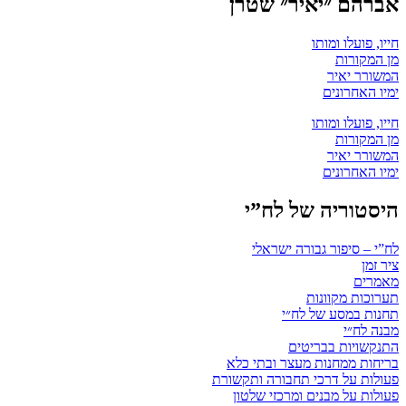
אברהם ״יאיר״ שטרן
חייו, פועלו ומותו
מן המקורות
המשורר יאיר
ימיו האחרונים
חייו, פועלו ומותו
מן המקורות
המשורר יאיר
ימיו האחרונים
היסטוריה של לח”י
לח”י – סיפור גבורה ישראלי
ציר זמן
מאמרים
תערוכות מקוונות
תחנות במסע של לח״י
מבנה לח״י
התנקשויות בבריטים
בריחות ממחנות מעצר ובתי כלא
פעולות על דרכי תחבורה ותקשורת
פעולות על מבנים ומרכזי שלטון