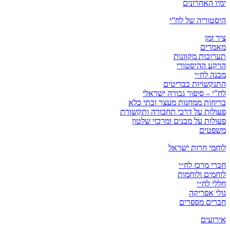
ימיו האחרונים
היסטוריה של לח”י
ציר זמן
מאמרים
תערוכות מקוונות
הרקע ההיסטורי
מבנה לח״י
התנקשויות בבריטים
לח”י – סיפור גבורה ישראלי
בריחות ממחנות מעצר ובתי כלא
פעולות על דרכי תחבורה ותקשורת
פעולות על מבנים ומרכזי שלטון
משפטים
לוחמי חרות ישראל
חברי מרכז לח״י
לוחמים ולוחמות
חללי לח״י
גולי אפריקה
חברים מספרים
אירועים