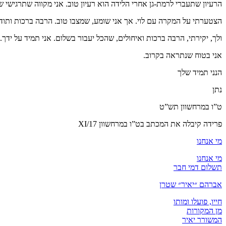
הרעיון שתעברי לרמת-גן אחרי הלידה הוא רעיון טוב. אני מקווה שתרגישי ש
הצטערתי על המקרה עם לוי. אך אני שומע, שמצבו טוב. הרבה ברכות ותודה ל
ולך, יקירתי, הרבה ברכות ואיחולים, שהכל יעבור בשלום. אני תמיד על יד
אני בטוח שנתראה בקרוב.
הנני תמיד שלך
נתן
ט”ו במרחשוון תש”ט
פרידה קיבלה את המכתב בט”ו במרחשוון XI/17
מי אנחנו
מי אנחנו
תשלום דמי חבר
אברהם ״יאיר״ שטרן
חייו, פועלו ומותו
מן המקורות
המשורר יאיר