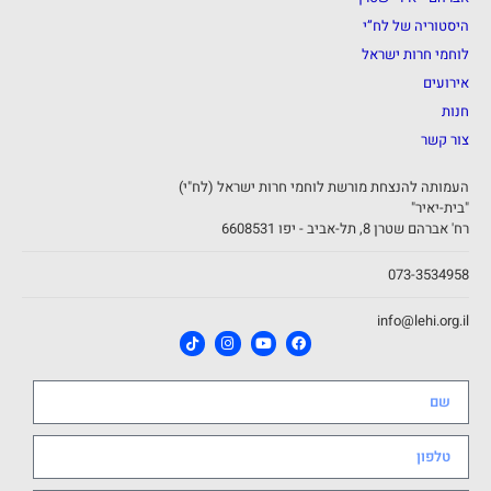
היסטוריה של לח”י
לוחמי חרות ישראל
אירועים
חנות
צור קשר
העמותה להנצחת מורשת לוחמי חרות ישראל (לח"י)
"בית-יאיר"
רח' אברהם שטרן 8, תל-אביב - יפו 6608531
073-3534958
info@lehi.org.il