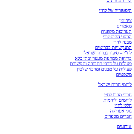
ימיו האחרונים
היסטוריה של לח”י
ציר זמן
מאמרים
תערוכות מקוונות
הרקע ההיסטורי
מבנה לח״י
התנקשויות בבריטים
לח”י – סיפור גבורה ישראלי
בריחות ממחנות מעצר ובתי כלא
פעולות על דרכי תחבורה ותקשורת
פעולות על מבנים ומרכזי שלטון
משפטים
לוחמי חרות ישראל
חברי מרכז לח״י
לוחמים ולוחמות
חללי לח״י
גולי אפריקה
חברים מספרים
אירועים