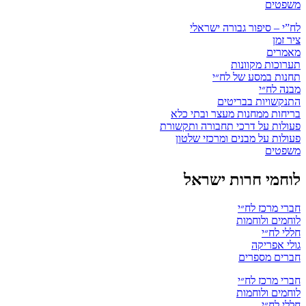
משפטים
לח”י – סיפור גבורה ישראלי
ציר זמן
מאמרים
תערוכות מקוונות
תחנות במסע של לח״י
מבנה לח״י
התנקשויות בבריטים
בריחות ממחנות מעצר ובתי כלא
פעולות על דרכי תחבורה ותקשורת
פעולות על מבנים ומרכזי שלטון
משפטים
לוחמי חרות ישראל
חברי מרכז לח״י
לוחמים ולוחמות
חללי לח״י
גולי אפריקה
חברים מספרים
חברי מרכז לח״י
לוחמים ולוחמות
חללי לח״י