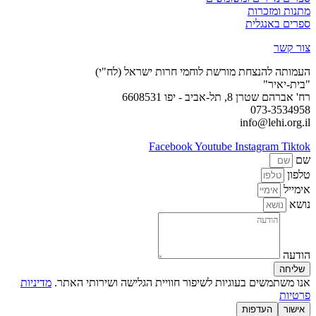
מתנות ומזכרות
ספרים באנגלית
צור קשר
העמותה להנצחת מורשת לוחמי חרות ישראל (לח"י)
"בית-יאיר"
רח' אברהם שטרן 8, תל-אביב - יפו 6608531
073-3534958
info@lehi.org.il
Facebook
Youtube
Instagram
Tiktok
שם
טלפון
אימייל
נושא
הודעה
שליחה
אנו משתמשים בעוגיות לשיפור חוויית הגלישה ושירותי האתר.
מדיניות
פרטיות
אישור
העדפות