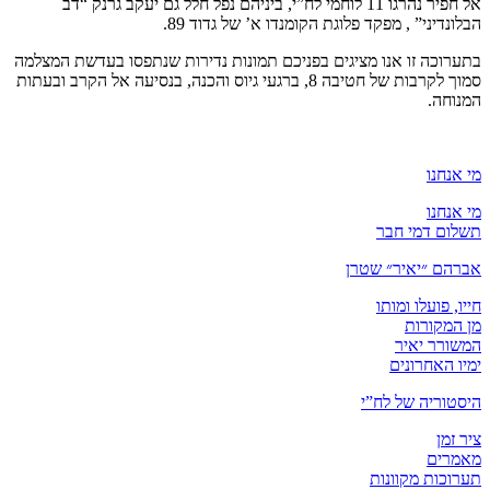
אל חפיר נהרגו 11 לוחמי לח”י, ביניהם נפל חלל גם יעקב גרנק “דב
הבלונדיני” , מפקד פלוגת הקומנדו א’ של גדוד 89.
בתערוכה זו אנו מציגים בפניכם תמונות נדירות שנתפסו בעדשת המצלמה
סמוך לקרבות של חטיבה 8, ברגעי גיוס והכנה, בנסיעה אל הקרב ובעתות
המנוחה.
מי אנחנו
מי אנחנו
תשלום דמי חבר
אברהם ״יאיר״ שטרן
חייו, פועלו ומותו
מן המקורות
המשורר יאיר
ימיו האחרונים
היסטוריה של לח”י
ציר זמן
מאמרים
תערוכות מקוונות