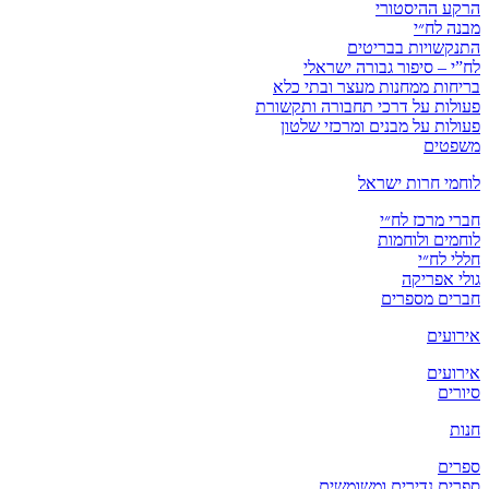
הרקע ההיסטורי
מבנה לח״י
התנקשויות בבריטים
לח”י – סיפור גבורה ישראלי
בריחות ממחנות מעצר ובתי כלא
פעולות על דרכי תחבורה ותקשורת
פעולות על מבנים ומרכזי שלטון
משפטים
לוחמי חרות ישראל
חברי מרכז לח״י
לוחמים ולוחמות
חללי לח״י
גולי אפריקה
חברים מספרים
אירועים
אירועים
סיורים
חנות
ספרים
ספרים נדירים ומשומשים