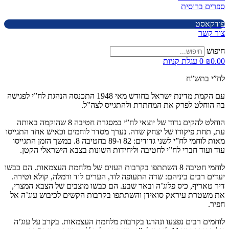
ספרים ברוסית
פודקאסט
צור קשר
חיפוש
0.00
₪
0
עגלת קניות
לח”י בתש”ח
עם הקמת מדינת ישראל בחודש מאי 1948 התכנסה הנהגת לח”י לפגישה
בה הוחלט לפרק את המחתרת ולהתגייס לצה”ל.
הוחלט להקים גדוד של יוצאי לח”י במסגרת חטיבה 8 שהוקמה באותה
עת, תחת פיקודו של יצחק שדה. נערך מסדר לוחמים וכאיש אחד התגייסו
מאות לוחמי לח”י לשני גדודים: 82 ו-89 בחטיבה 8. במשך הזמן התגייסו
עוד ועוד חברי לח”י לחטיבה וליחידות השונות בצבא הישראלי הקטן.
לוחמי חטיבה 8 השתתפו בקרבות העזים של מלחמת העצמאות. הם כבשו
יעדים רבים ביניהם: שדה התעופה לוד, הערים לוד ורמלה, קולא וטירה.
דיר טאריף, כיס פלוג’ה ובאר שבע. הם כבשו מוצבים של הצבא המצרי,
את משטרת עיראק סואידן והשתתפו בקרבות הקשים לכיבוש עוג’ה אל
חפיר.
לוחמים רבים נפצעו ונהרגו בקרבות מלחמת העצמאות. בקרב על עוג’ה