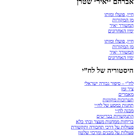
אברהם ״יאיר״ שטרן
חייו, פועלו ומותו
מן המקורות
המשורר יאיר
ימיו האחרונים
חייו, פועלו ומותו
מן המקורות
המשורר יאיר
ימיו האחרונים
היסטוריה של לח”י
לח”י – סיפור גבורה ישראלי
ציר זמן
מאמרים
תערוכות מקוונות
תחנות במסע של לח״י
מבנה לח״י
התנקשויות בבריטים
בריחות ממחנות מעצר ובתי כלא
פעולות על דרכי תחבורה ותקשורת
פעולות על מבנים ומרכזי שלטון