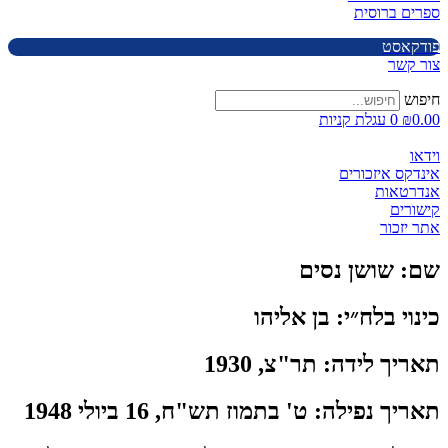
ספרים ברוסית
פודקאסט
צור קשר
חיפוש
0.00
₪
0
עגלת קניות
וידאו
אינדקס איזכורים
אנדרטאות
קישורים
אתר יזכור
שם:
שושן נסים
כינוי בלח״י:
בן אליהו
תאריך לידה:
תר"צ, 1930
תאריך נפילה:
ט' בתמוז תש"ח, 16 ביולי 1948