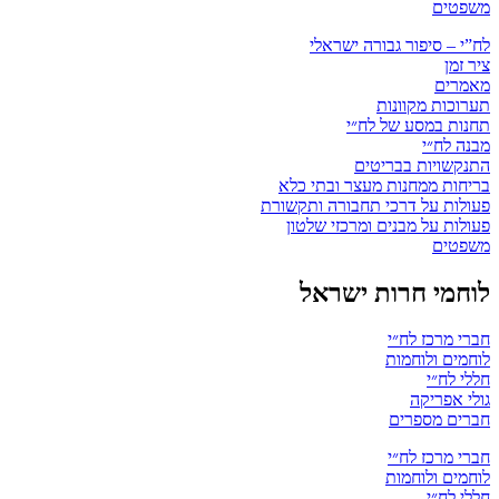
משפטים
לח”י – סיפור גבורה ישראלי
ציר זמן
מאמרים
תערוכות מקוונות
תחנות במסע של לח״י
מבנה לח״י
התנקשויות בבריטים
בריחות ממחנות מעצר ובתי כלא
פעולות על דרכי תחבורה ותקשורת
פעולות על מבנים ומרכזי שלטון
משפטים
לוחמי חרות ישראל
חברי מרכז לח״י
לוחמים ולוחמות
חללי לח״י
גולי אפריקה
חברים מספרים
חברי מרכז לח״י
לוחמים ולוחמות
חללי לח״י