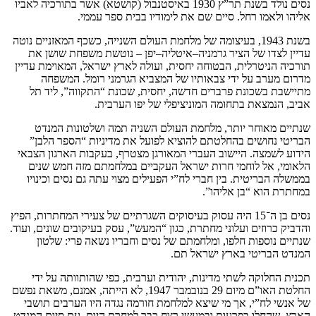
נסים נולד בשנת תר”ץ 1930 באיסטנבול (קושטא) אשר בתורכיה לאביו
אליהו ולאמו רחל. סיים שם את לימודיו בבית ספר עממי.
בשנת 1943, בעיצומה של מלחמת העולם השנייה, כשכף המאזניים נוטה
עדיין לצדו של הציר גרמניה–איטליה–יפן – נוטשת משפחת שושן את
תורכיה הניטרלית, הבטוחה יחסית, ועולה לארץ ישראל, המאוימת עדיין
מדרום מערב על ידי צבאותיו של המצביא הגרמני רומל. המשפחה
מתיישבת בשכונת פרברים חדשה, יחסית, שכונת “התקווה”, ליד תל
אביב, הנמצאת בתחומה המוניציפלי של יפו הערבית.
שנתיים מאוחר יותר, מלחמת העולם השניה תמה ושלטונות המנדט
הבריטי נחושים בהחלטתם להוציא לפועל את מדיניות “הספר הלבן”
הידוע לשמצה. היישוב העברי המאורגן מצטרף, בעקבות הארגון הצבאי
הלאומי, אל לוחמי חרות ישראל העקביים במלחמתם מזה חמש שנים
בממשלה הבריטית. בין חברי לח”י הפעילים מצוי עתה גם נסים וכינויו
במחתרת הוא “בן אליהו”.
נסים בן ה־15 היה עסוק בעיסוקים השגרתיים של צעירי המחתרות, הפיץ
והדביק כרוזים ועלוני מחתרת, כגון “המעש”, עסק בעיקובים שונים, ועוד.
שנתיים נוספות חלפו, ומלחמתם של נסים וחבריו נשאה פרי: שלטון
המנדט הבריטי בארץ ישראל תם.
תכנית החלוקה לשתי מדינות, יהודית וערבית, כפי שהותוותה על ידי
החלטת האו”ם מיום 29 בנובמבר 1947, לא הייתה, אמנם, משאת נפשם
של אנשי לח”י, אך מי שיצא למלחמת חורמה נגדה היו הערבים תושבי
הארץ, שהחלו בפרעות ובמעשי רצח כבר למחרת היום. עם סיום המנדט