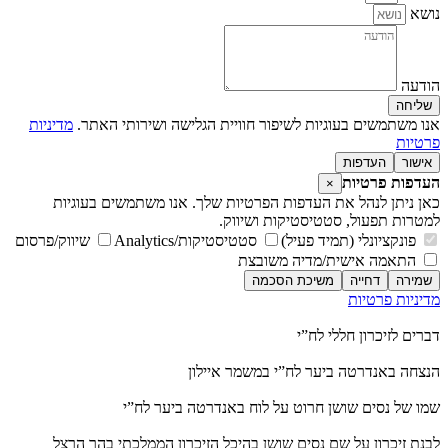
נושא
הודעה
שליחה
אנו משתמשים בעוגיות לשיפור חוויית הגלישה ושירותי האתר.
מדיניות
פרטיות
אישור
העדפות
העדפות פרטיות
×
כאן ניתן לנהל את העדפות הפרטיות שלך. אנו משתמשים בעוגיות
למטרות תפעול, סטטיסטיקות ושיווק.
פונקציונלי (תמיד פעיל)
סטטיסטיקות/Analytics
שיווק/פרסום
התאמה אישית/מדיה משובצת
שמירה
דחייה
משיכת הסכמה
מדיניות פרטיות
מדיניות פרטיות
דברים לזיכרון חללי לח”י
הנצחה באנדרטה ביער לח”י במשמר איילון
שמו של נסים שושן חרוט על לוח באנדרטה ביער לח”י
לבנת זיכרון על שם נסים שושן בהיכל הזיכרון הממלכתי בהר הרצל