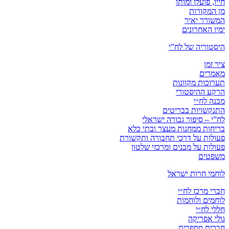
חייו, פועלו ומותו
מן המקורות
המשורר יאיר
ימיו האחרונים
היסטוריה של לח”י
ציר זמן
מאמרים
תערוכות מקוונות
הרקע ההיסטורי
מבנה לח״י
התנקשויות בבריטים
לח”י – סיפור גבורה ישראלי
בריחות ממחנות מעצר ובתי כלא
פעולות על דרכי תחבורה ותקשורת
פעולות על מבנים ומרכזי שלטון
משפטים
לוחמי חרות ישראל
חברי מרכז לח״י
לוחמים ולוחמות
חללי לח״י
גולי אפריקה
חברים מספרים