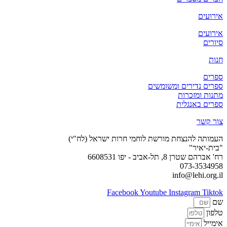
אירועים
אירועים
סיורים
חנות
ספרים
ספרים נדירים ומשומשים
מתנות ומזכרות
ספרים באנגלית
צור קשר
העמותה להנצחת מורשת לוחמי חרות ישראל (לח"י)
"בית-יאיר"
רח' אברהם שטרן 8, תל-אביב - יפו 6608531
073-3534958
info@lehi.org.il
Facebook
Youtube
Instagram
Tiktok
שם
טלפון
אימייל