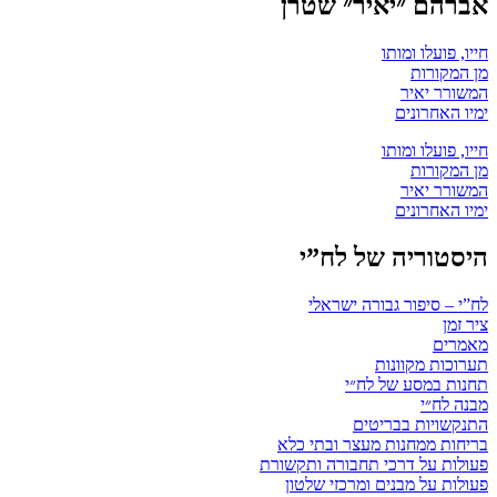
אברהם ״יאיר״ שטרן
חייו, פועלו ומותו
מן המקורות
המשורר יאיר
ימיו האחרונים
חייו, פועלו ומותו
מן המקורות
המשורר יאיר
ימיו האחרונים
היסטוריה של לח”י
לח”י – סיפור גבורה ישראלי
ציר זמן
מאמרים
תערוכות מקוונות
תחנות במסע של לח״י
מבנה לח״י
התנקשויות בבריטים
בריחות ממחנות מעצר ובתי כלא
פעולות על דרכי תחבורה ותקשורת
פעולות על מבנים ומרכזי שלטון