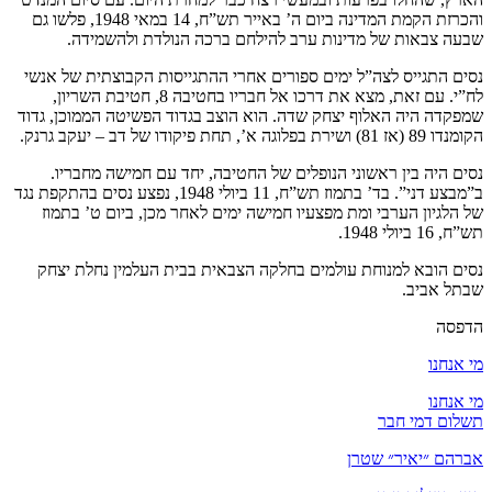
והכרזת הקמת המדינה ביום ה’ באייר תש”ח, 14 במאי 1948, פלשו גם
שבעה צבאות של מדינות ערב להילחם ברכה הנולדת ולהשמידה.
נסים התגייס לצה”ל ימים ספורים אחרי ההתגייסות הקבוצתית של אנשי
לח”י. עם זאת, מצא את דרכו אל חבריו בחטיבה 8, חטיבת השריון,
שמפקדה היה האלוף יצחק שדה. הוא הוצב בגדוד הפשיטה הממוכן, גדוד
הקומנדו 89 (אז 81) ושירת בפלוגה א’, תחת פיקודו של דב – יעקב גרנק.
נסים היה בין ראשוני הנופלים של החטיבה, יחד עם חמישה מחבריו.
ב”מבצע דני”. בד’ בתמוז תש”ח, 11 ביולי 1948, נפצע נסים בהתקפת נגד
של הלגיון הערבי ומת מפצעיו חמישה ימים לאחר מכן, ביום ט’ בתמוז
תש”ח, 16 ביולי 1948.
נסים הובא למנוחת עולמים בחלקה הצבאית בבית העלמין נחלת יצחק
שבתל אביב.
הדפסה
מי אנחנו
מי אנחנו
תשלום דמי חבר
אברהם ״יאיר״ שטרן