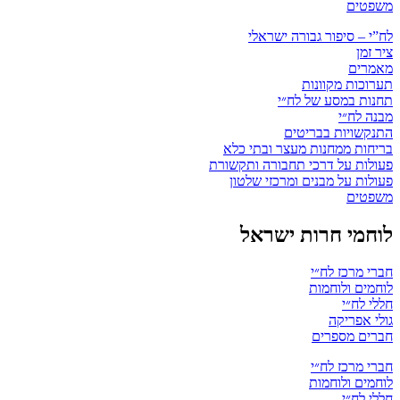
משפטים
לח”י – סיפור גבורה ישראלי
ציר זמן
מאמרים
תערוכות מקוונות
תחנות במסע של לח״י
מבנה לח״י
התנקשויות בבריטים
בריחות ממחנות מעצר ובתי כלא
פעולות על דרכי תחבורה ותקשורת
פעולות על מבנים ומרכזי שלטון
משפטים
לוחמי חרות ישראל
חברי מרכז לח״י
לוחמים ולוחמות
חללי לח״י
גולי אפריקה
חברים מספרים
חברי מרכז לח״י
לוחמים ולוחמות
חללי לח״י