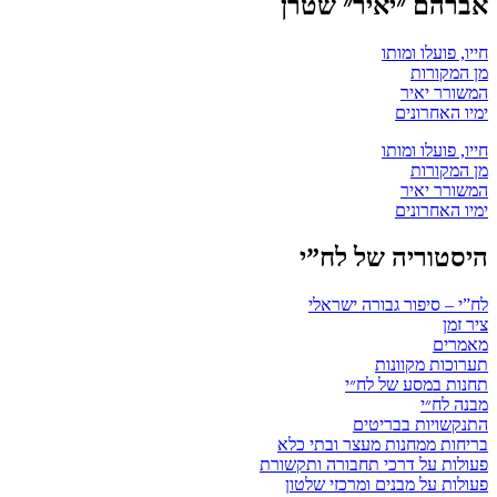
אברהם ״יאיר״ שטרן
חייו, פועלו ומותו
מן המקורות
המשורר יאיר
ימיו האחרונים
חייו, פועלו ומותו
מן המקורות
המשורר יאיר
ימיו האחרונים
היסטוריה של לח”י
לח”י – סיפור גבורה ישראלי
ציר זמן
מאמרים
תערוכות מקוונות
תחנות במסע של לח״י
מבנה לח״י
התנקשויות בבריטים
בריחות ממחנות מעצר ובתי כלא
פעולות על דרכי תחבורה ותקשורת
פעולות על מבנים ומרכזי שלטון