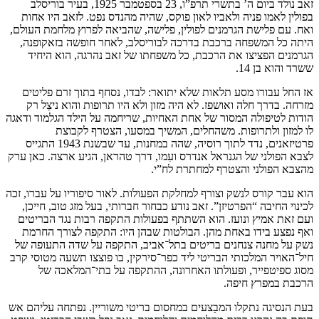
זאב נולד ביום ה’ בתשרי תרפ”ו, 23 בספטמבר 1925, בעיר בוריסלב
בפולין לאמו פניה ולאביו לאון פוקס, שהיה מהנדס נפט. לזאב היו אחות
ואח. עם פלישת הגרמנים לפולין, פלישה, שהביאה לפרוץ מלחמת העולם,
היתה כל המשפחה ברכבת בדרכה לבוריסלב, לאחר חופשה בזאקופנה,
הגרמנים הפציצו את הרכבת, כל משפחתו של זאב נהרגה, הוא היחיד
ששרד והוא בן 14.
אז החל עבורו מסע תלאות שלא יתואר: לבדו, נסחף בתוך זרם פליטים
מזרחה. בדרך חלה ואושפז. לא היה מזון ולא היו תרופות והוא ניצַל רק
הודות לטיפולה המסור של אחת האחיות, שריחמה על הילד הגלמוד ודאגה
לו למזון ולתרופות. משהחלים, המשיך במסעו, הצטרף לקבוצת
פרטיזאנים, נדד לתוך רוסיה, שהה במחנות, עד שבשנת 1943 התגייס
לצבא הפולני של הגנראל אנדרס ועִמו, דרך טהראן, הגיע ארצה. כאן ערק
מהצבא הפולני והצטרף למחתרת לח”י.
הוא עבר קורס לנשק וצורף למחלקת הפעולות. לאור סיפוריו על עברו, זכה
לכינוי החיבה “הפרטיזן”. זאב נודע כבחור חברותי, בעל מזג טוב, חייכן,
ועם זאת אמיץ ונועז. הוא השתתף בפעולות התקפה רבות נגד הבריטים
ואף נפצע בידו באחת מהן. הבולטות שבהן היו: התקפה לצורך החרמת
נשק על מחנה צנחנים בריטים בתל־אביב, התקפה על שדה התעופה של
חיל־האויר המלכותי הבריטי ליד כפר־סירקין, בו פוצצו תשעה מטוסי קרב
מסוג ספיטפייר, ופעולתו האחרונה, ההתקפה על בתי־המלאכה של
הרכבת במפרץ חיפה.
בעת הנסיגה נתקלו המבַצעים במחסום בריטי משוריין. נפתחה עליהם אש