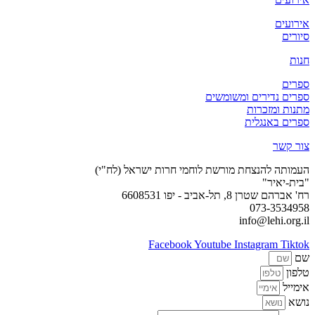
אירועים
סיורים
חנות
ספרים
ספרים נדירים ומשומשים
מתנות ומזכרות
ספרים באנגלית
צור קשר
העמותה להנצחת מורשת לוחמי חרות ישראל (לח"י)
"בית-יאיר"
רח' אברהם שטרן 8, תל-אביב - יפו 6608531
073-3534958
info@lehi.org.il
Facebook
Youtube
Instagram
Tiktok
שם
טלפון
אימייל
נושא