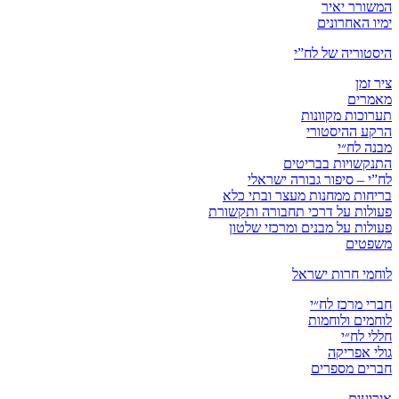
המשורר יאיר
ימיו האחרונים
היסטוריה של לח”י
ציר זמן
מאמרים
תערוכות מקוונות
הרקע ההיסטורי
מבנה לח״י
התנקשויות בבריטים
לח”י – סיפור גבורה ישראלי
בריחות ממחנות מעצר ובתי כלא
פעולות על דרכי תחבורה ותקשורת
פעולות על מבנים ומרכזי שלטון
משפטים
לוחמי חרות ישראל
חברי מרכז לח״י
לוחמים ולוחמות
חללי לח״י
גולי אפריקה
חברים מספרים
אירועים