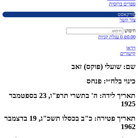
ספרים ברוסית
פודקאסט
צור קשר
חיפוש
0.00
₪
0
עגלת קניות
וידאו
קישורים
שם:
שועלי (פוקס) זאב
כינוי בלח״י:
פנחס
תאריך לידה:
ה' בתשרי תרפ"ו, 23 בספטמבר
1925
תאריך פטירה:
כ"ב בכסלו תשכ"ג, 19 בדצמבר
1962