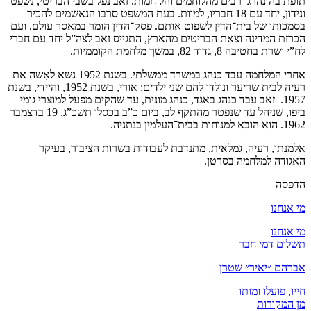
תופת בה נהרגו רבים מהלוחמים והלוחמות. זאב נפל בשבי הבריטי, נשפט
ונידון, יחד עם 18 חבריו, למוות. בעת המשפט סרבו הנאשמים להכיר
בסמכותו של בית־הדין לשפוט אותם. פסק־הדין הומר במאסר עולם, ועם
הכרזת המדינה וצאת הבריטים מהארץ, התגייס זאב לצה”ל יחד עם חברי
לח”י ושרת בחטיבה 8, גדוד 82, במשך מלחמת הקוממיות.
אחרי המלחמה עבד כנהג במשרד ממשלתי. בשנת 1952 נשא לאִשה את
רעיה לבית שריער ונולדו להם שני ילדים: אורי, בשנת 1952, והיידי, בשנת
1957. זאב עבד כנהג באגד, כנהג מונית, עד שהקים מפעל למוצרי גומי
ביפו, שניהל עד שנפטר מהתקף לב, ביום כ”ב בכסלו תשכ”ג, 19 בדצמבר
1962. הוא הובא למנוחות בבית־העלמין בנתניה.
אלמנתו, רעיה, גמלאית, מתנדבת לעבודות בשרות הציבור, בעיקר
האגודה למלחמה בסרטן.
הדפסה
מי אנחנו
מי אנחנו
תשלום דמי חבר
אברהם ״יאיר״ שטרן
חייו, פועלו ומותו
מן המקורות