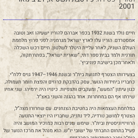
2001
חיים נולד בשנת 1932 בכפר אברהם להוריו ישעיהו זאב וטובה
אמסטרדם. הוריו עלו לארץ ישראל מגרמניה לפני פרוץ מלחמת
העולם השניה, לאחר עליית היטלר לשלטון. חיים רכש השכלה
תורנית ולמד בבית־ספר דתי, “שארית ישראל”, בפתח־תקוה,
ולאחר־מכן בישיבת פוניביץ’.
בצעירותו הצטרף לתנועת בית”ר ובשנת 1946–1947 גויס ללח”י.
כחבריו ביחידות הנוער, עסק בהדבקת כרוזים והפצת חומר תעמולה,
כגון עיתון “המעש”, ומעקבים ותצפיות. כינויו היה ירמיהו. שני אחיו
שירתו אף הם במחתרות: אחד בהגנה והשני באצ”ל.
במלחמת העצמאות היה בחטיבת הצנחנים. עם שחרורו מצה”ל,
הצטרף למושב נורדיה, ליד נתניה, שחבריו היו יוצאי התנועה
הרוויזיוניסטית ובית”ר. שימש שנים רבות כמזכיר המושב והיה
פעיל בתחום החברתי של ישובי יו”ש. הוא מנהל את מרכז הנוער של
בית”ר וחבר במוסדותיה המרכזיים.