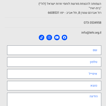
העמותה להנצחת מורשת לוחמי חרות ישראל (לח"י)
"בית-יאיר"
רח' אברהם שטרן 8, תל-אביב - יפו 6608531
073-3534958
info@lehi.org.il