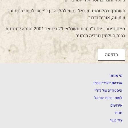
השתתף במלחמות ישראל. נשוי למלכה בן ריי, אב לשתי בנות ובן:
שושנה, אורית ודרור.
חיים נפטר ביום כ”ו טבת תשס”א, 21 בינואר 2001 והובא למנוחות
בבית העלמין נורדיה בנתניה.
הדפסה
מי אנחנו
אברהם ״יאיר״ שטרן
היסטוריה של לח”י
לוחמי חרות ישראל
אירועים
חנות
צור קשר