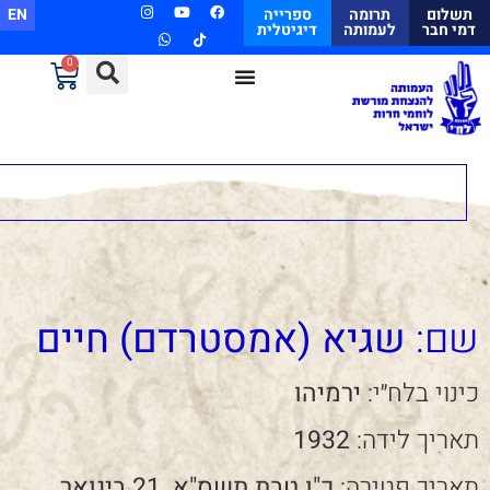
תשלום
תרומה
ספרייה
EN
דמי חבר
לעמותה
דיגיטלית
0
שם:
שגיא (אמסטרדם) חיים
כינוי בלח״י:
ירמיהו
תאריך לידה:
1932
תאריך פטירה:
כ"ו טבת תשס"א, 21 בינואר