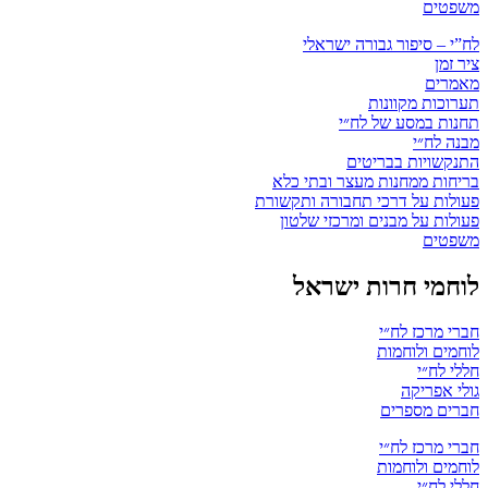
משפטים
לח”י – סיפור גבורה ישראלי
ציר זמן
מאמרים
תערוכות מקוונות
תחנות במסע של לח״י
מבנה לח״י
התנקשויות בבריטים
בריחות ממחנות מעצר ובתי כלא
פעולות על דרכי תחבורה ותקשורת
פעולות על מבנים ומרכזי שלטון
משפטים
לוחמי חרות ישראל
חברי מרכז לח״י
לוחמים ולוחמות
חללי לח״י
גולי אפריקה
חברים מספרים
חברי מרכז לח״י
לוחמים ולוחמות
חללי לח״י