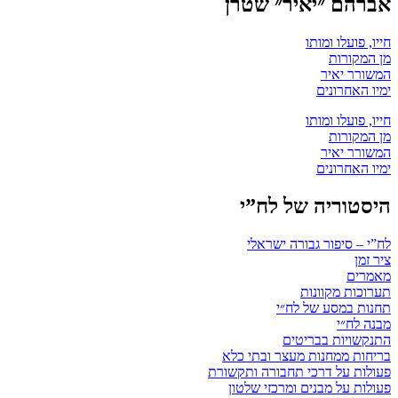
אברהם ״יאיר״ שטרן
חייו, פועלו ומותו
מן המקורות
המשורר יאיר
ימיו האחרונים
חייו, פועלו ומותו
מן המקורות
המשורר יאיר
ימיו האחרונים
היסטוריה של לח”י
לח”י – סיפור גבורה ישראלי
ציר זמן
מאמרים
תערוכות מקוונות
תחנות במסע של לח״י
מבנה לח״י
התנקשויות בבריטים
בריחות ממחנות מעצר ובתי כלא
פעולות על דרכי תחבורה ותקשורת
פעולות על מבנים ומרכזי שלטון