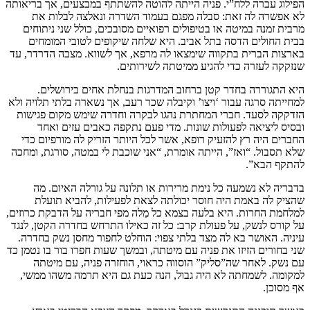
הפילוג עברה ללח”י. פניה הייתה להוטה להשתתף במבצעים, אך בריאותה
לא אפשרה לה זאת: סבלה מפגם בעמוד השדרה ונאלצה לבלות את
מרבית זמנה במיטה או בטיפולים רפואיים מסובכים, כולל שני ניתוחים
בבית החולים הדסה בתל אביב. היא שלחה שיקופים לטובי המומחים
בארצות הברית בתקווה שימצאו לה מרפא, אך לשווא. מצבה הדרדר, עד
שנזקקה לעזרה כדי להגיע ממיטתה לשירותים.
היא התגוררה בחדר קטן ברחוב המדרגות בנחלת אחים בירושלים.
למחייתה סרגה עבור ‘ויצו’ וקיבלה שכר רעב, אך נשארה בלתי תלויה ולא
הזדקקה לסעד. חברי המחתרת נהגו לבקרה וחדרה שימש מקום פגישות
ובסיס ליציאה לפעולות שונות. מדי פעם נתקפה כאבים עזים ואחד
החברים היה רץ להזעיק רופא, אשר לכל היותר הזריק לה מורפיום כדי
שלא תסבול. “ואז”, הייתה אומרת, “אני שוכבת לי במטה, סורגת, ומחכה
להתקף הבא”.
בדבריה לא נשמעה כל נימת מרירות או תלונה על גורלה האיום. מה
שהציק לה באמת היה חוסר יכולתה לצאת לפעילות, להביא תועלת
למלחמת החרות. היא בלעה בצמא כל מִלה מפי חבריה על הדבקת כרוזים,
על קורס לנשק, על פעולת קרב: כל זה כאילו התרחש בחדרה הקטן, לנגד
עיניה. האושר בא לה מצד בלתי צפוי: הוחלט לחפור מחסן נשק בחדרה.
שני בחורים הזיזו את פניה עם מיטתה, ובמשך שעות חפרו בור בו נטמן כד
עם נשק. לאחר שה”סליק” הוסווה כראוי, הוחזרה פניה, עם מיטתה
למקומה. לשמחתה לא היה גבול, הנה כעת גם היא תרמה משהו ממשי,
אף מסוכן.