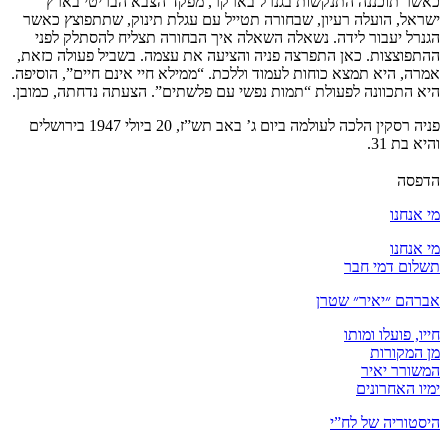
כאשר תוכננה התנקשות בגנרל בארקר, מפקד הצבא הבריטי בארץ
ישראל, הועלה רעיון, שבחורה תטייל עם עגלת תינוק, שתתפוצץ כאשר
הגנרל יעבור לידה. נשאלה השאלה איך הבחורה תצליח להסתלק לפני
ההתפוצצות. כאן התפרצה פניה והציעה את עצמה. בשביל פעולה כזאת,
אמרה, היא תמצא כוחות לעמוד וללכת. “ממילא חיי אינם חיים”, הוסיפה.
היא התכוונה לפעולת “תמות נפשי עם פלשתים”. הצעתה נדחתה, כמובן.
פניה רסקין הלכה לעולמה ביום ג’ באב תש”ז, 20 ביולי 1947 בירושלים
והיא בת 31.
הדפסה
מי אנחנו
מי אנחנו
תשלום דמי חבר
אברהם ״יאיר״ שטרן
חייו, פועלו ומותו
מן המקורות
המשורר יאיר
ימיו האחרונים
היסטוריה של לח”י