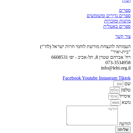
חנות
ספרים
ספרים נדירים ומשומשים
מתנות ומזכרות
ספרים באנגלית
צור קשר
העמותה להנצחת מורשת לוחמי חרות ישראל (לח"י)
"בית-יאיר"
רח' אברהם שטרן 8, תל-אביב - יפו 6608531
073-3534958
info@lehi.org.il
Facebook
Youtube
Instagram
Tiktok
שם
טלפון
אימייל
נושא
הודעה
שליחה