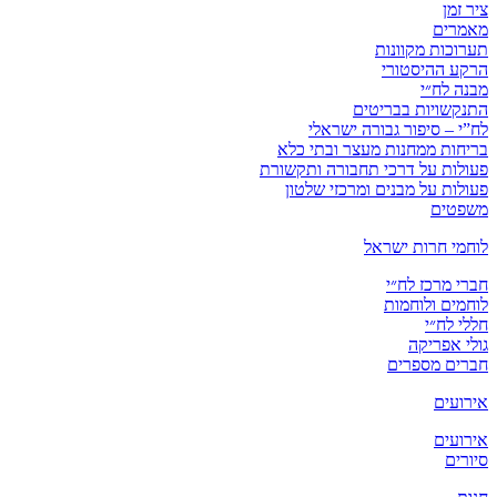
ציר זמן
מאמרים
תערוכות מקוונות
הרקע ההיסטורי
מבנה לח״י
התנקשויות בבריטים
לח”י – סיפור גבורה ישראלי
בריחות ממחנות מעצר ובתי כלא
פעולות על דרכי תחבורה ותקשורת
פעולות על מבנים ומרכזי שלטון
משפטים
לוחמי חרות ישראל
חברי מרכז לח״י
לוחמים ולוחמות
חללי לח״י
גולי אפריקה
חברים מספרים
אירועים
אירועים
סיורים