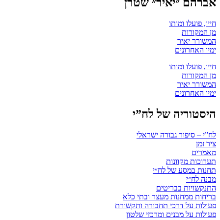
אברהם ״יאיר״ שטרן
חייו, פועלו ומותו
מן המקורות
המשורר יאיר
ימיו האחרונים
חייו, פועלו ומותו
מן המקורות
המשורר יאיר
ימיו האחרונים
היסטוריה של לח”י
לח”י – סיפור גבורה ישראלי
ציר זמן
מאמרים
תערוכות מקוונות
תחנות במסע של לח״י
מבנה לח״י
התנקשויות בבריטים
בריחות ממחנות מעצר ובתי כלא
פעולות על דרכי תחבורה ותקשורת
פעולות על מבנים ומרכזי שלטון