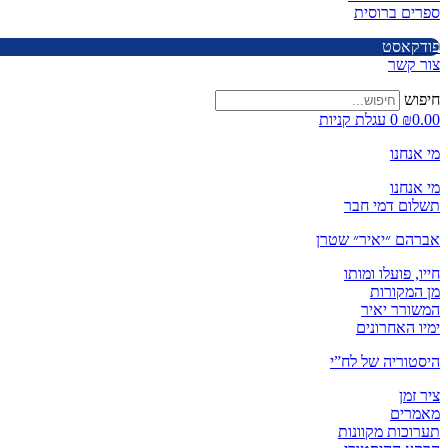
ספרים ברוסית
פודקאסט
צור קשר
חיפוש
0.00
₪
0
עגלת קניות
מי אנחנו
מי אנחנו
תשלום דמי חבר
אברהם ״יאיר״ שטרן
חייו, פועלו ומותו
מן המקורות
המשורר יאיר
ימיו האחרונים
היסטוריה של לח”י
ציר זמן
מאמרים
תערוכות מקוונות