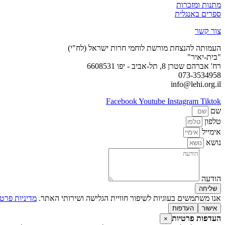
מתנות ומזכרות
ספרים באנגלית
צור קשר
העמותה להנצחת מורשת לוחמי חרות ישראל (לח"י)
"בית-יאיר"
רח' אברהם שטרן 8, תל-אביב - יפו 6608531
073-3534958
info@lehi.org.il
Facebook
Youtube
Instagram
Tiktok
שם
טלפון
אימייל
נושא
הודעה
שליחה
אנו משתמשים בעוגיות לשיפור חוויית הגלישה ושירותי האתר.
מדיניות פרטי
אישור
העדפות
העדפות פרטיות
×