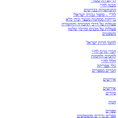
הרקע ההיסטורי
מבנה לח״י
התנקשויות בבריטים
לח”י – סיפור גבורה ישראלי
בריחות ממחנות מעצר ובתי כלא
פעולות על דרכי תחבורה ותקשורת
פעולות על מבנים ומרכזי שלטון
משפטים
לוחמי חרות ישראל
חברי מרכז לח״י
לוחמים ולוחמות
חללי לח״י
גולי אפריקה
חברים מספרים
אירועים
אירועים
סיורים
חנות
ספרים
ספרים נדירים ומשומשים