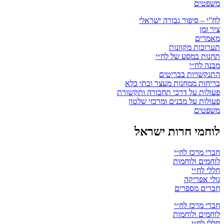
משפטים
לח”י – סיפור גבורה ישראלי
ציר זמן
מאמרים
תערוכות מקוונות
תחנות במסע של לח״י
מבנה לח״י
התנקשויות בבריטים
בריחות ממחנות מעצר ובתי כלא
פעולות על דרכי תחבורה ותקשורת
פעולות על מבנים ומרכזי שלטון
משפטים
לוחמי חרות ישראל
חברי מרכז לח״י
לוחמים ולוחמות
חללי לח״י
גולי אפריקה
חברים מספרים
חברי מרכז לח״י
לוחמים ולוחמות
חללי לח״י