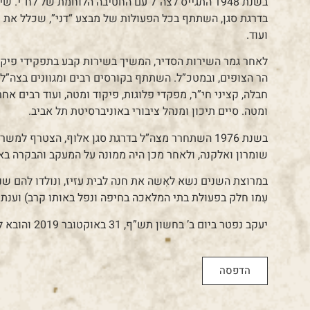
בדרגת סגן, השתתף בכל הפעולות של מבצע “דני”, שכלל את כי
ועוד.
לאחר גמר השירות הסדיר, המשיך בשירות קבע בתפקידי פיקו
הר הצופים, ובמטכ”ל. השתתף בקורסים רבים ומגוונים בצה”ל, 
חבלה, קציני חי”ר, מפקדי פלוגות, פיקוד ומטה, ועוד רבים א
ומטה. סיים תיכון ומנהל ציבורי באוניברסיטת תל אביב.
בשנת 1976 השתחרר מצה”ל בדרגת סגן אלוף, הצטרף למ
שומרון ואלקנה, ולאחר מכן היה ממונה על המעקב והבקרה ב
במרוצת השנים נשא לאִשה את חנה לבית עזיז, ונולדו להם שני 
עִמו חלק בפעולת בתי המלאכה בחיפה ונפל באותו קרב) וענת.
יעקב נפטר ביום ב’ בחשון תש”ף, 31 באוקטובר 2019 והובא למנוחות בבית העלמין ירקון.
הדפסה