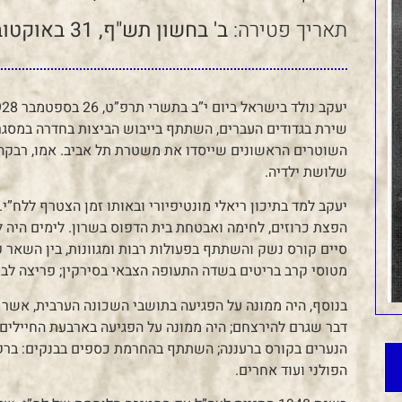
תאריך פטירה:
ב' בחשון תש"ף, 31 באוקטובר 2019
שירת בגדודים העברים, השתתף בייבוש הביצות בחדרה במסגרת
השוטרים הראשונים שייסדו את משטרת תל אביב. אמו, רבקה,
שלושת ילדיה.
יעקב למד בתיכון ריאלי מונטיפיורי ובאותו זמן הצטרף ללח”י. 
הפצת כרוזים, לחימה ואבטחת בית הדפוס בשרון. לימים היה ל
סיים קורס נשק והשתתף בפעולות רבות ומגוונות, בין השאר 
מטוסי קרב בריטים בשדה התעופה הצבאי בסירקין; פריצה לבת
בנוסף, היה ממונה על הפגיעה בתושבי השכונה הערבית, אשר די
דבר שגרם להירצחם; היה ממונה על הפגיעה בארבעת החיילים 
הנערים בקורס ברעננה; השתתף בהחרמת כספים בבנקים: ברקלי
הפולני ועוד אחרים.