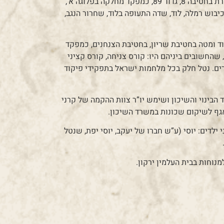
בשנת 1948 התגייס לצה”ל עם החטיבה הלוחמת של לח”י. שירת בחטיבה 8, גדוד 89, כמפקד מחלקה בפלוגה א’,
בוש רמלה, לוד, שדה התעופה בלוד, שחרור הנגב,
ד ומטה בחטיבת שריון, בחטיבת הצנחנים, כמפקד
שהחשובים ביניהם היו: קורס צניחה, קורס קציני
חרים. נטל חלק בכל מלחמות ישראל בתפקידי פיקוד
שרד הבינוי והשיכון ושימש יו”ר צוות ההקמה של קרני
אגף לשיקום שכונות במשרד השיכון.
ילדים: יוסי (ע”ש חברו של יעקב, יוסי יפת, שנטל