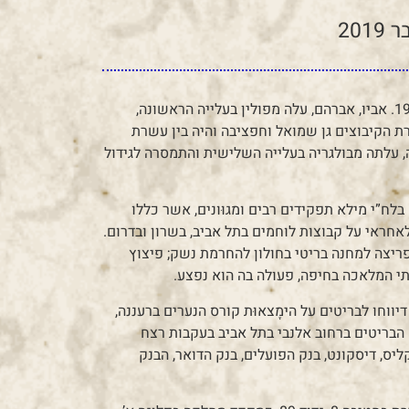
יעקב נולד בישראל ביום י”ב בתשרי תרפ”ט, 26 בספטמבר 1928. אביו, אברהם, עלה מפולין בעלייה הראשונה,
 הקיבוצים גן שמואל וחפציבה והיה בין עשרת
 עלתה מבולגריה בעלייה השלישית והתמסרה לגידול
בלח”י מילא תפקידים רבים ומגוּונים, אשר כללו
אחראי על קבוצות לוחמים בתל אביב, בשרון ובדרום.
פריצה למחנה בריטי בחולון להחרמת נשק; פיצוץ
י המלאכה בחיפה, פעולה בה הוא נפצע.
ווחו לבריטים על הימָצאוּת קורס הנערים ברעננה,
הבריטים ברחוב אלנבי בתל אביב בעקבות רצח
ס, דיסקונט, בנק הפועלים, בנק הדואר, הבנק