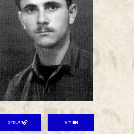
וידאו
קישורים