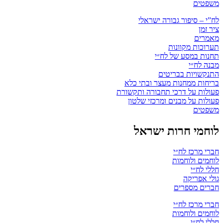
משפטים
לח”י – סיפור גבורה ישראלי
ציר זמן
מאמרים
תערוכות מקוונות
תחנות במסע של לח״י
מבנה לח״י
התנקשויות בבריטים
בריחות ממחנות מעצר ובתי כלא
פעולות על דרכי תחבורה ותקשורת
פעולות על מבנים ומרכזי שלטון
משפטים
לוחמי חרות ישראל
חברי מרכז לח״י
לוחמים ולוחמות
חללי לח״י
גולי אפריקה
חברים מספרים
חברי מרכז לח״י
לוחמים ולוחמות
חללי לח״י