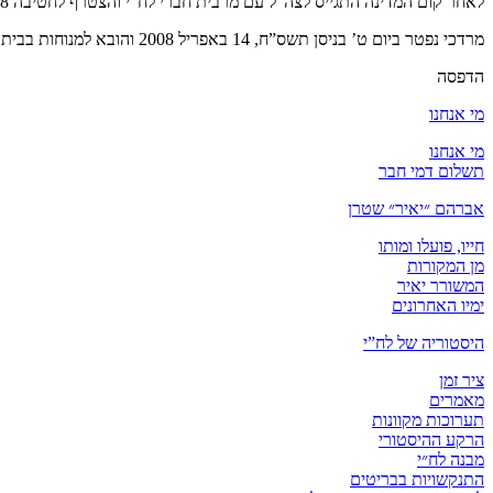
לאחר קום המדינה התגייס לצה”ל עם מרבית חברי לח”י והצטרף לחטיבה 8 גדוד 82.
מרדכי נפטר ביום ט’ בניסן תשס”ח, 14 באפריל 2008 והובא למנוחות בבית העלמין ירקון.
הדפסה
מי אנחנו
מי אנחנו
תשלום דמי חבר
אברהם ״יאיר״ שטרן
חייו, פועלו ומותו
מן המקורות
המשורר יאיר
ימיו האחרונים
היסטוריה של לח”י
ציר זמן
מאמרים
תערוכות מקוונות
הרקע ההיסטורי
מבנה לח״י
התנקשויות בבריטים