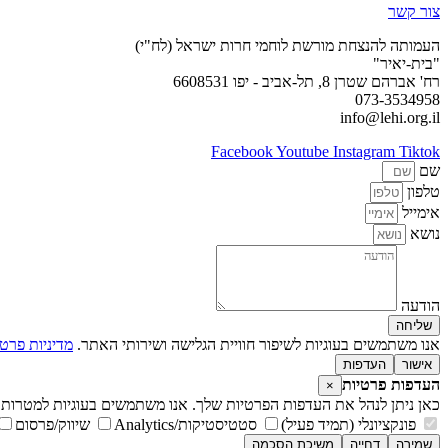
צור קשר
העמותה להנצחת מורשת לוחמי חרות ישראל (לח"י)
"בית-יאיר"
רח' אברהם שטרן 8, תל-אביב - יפו 6608531
073-3534958
info@lehi.org.il
Facebook
Youtube
Instagram
Tiktok
שם
טלפון
אימייל
נושא
הודעה
שליחה
אנו משתמשים בעוגיות לשיפור חוויית הגלישה ושירותי האתר.
מדיניות פרטי
אישור
העדפות
העדפות פרטיות
×
כאן ניתן לנהל את העדפות הפרטיות שלך. אנו משתמשים בעוגיות למטרות 
פונקציונלי (תמיד פעיל)
סטטיסטיקות/Analytics
שיווק/פרסום
שמירה
דחייה
משיכת הסכמה