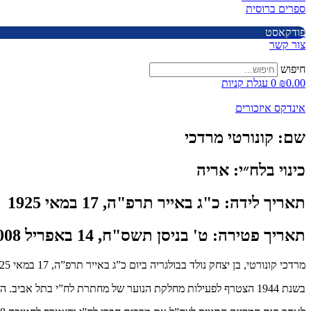
ספרים ברוסית
פודקאסט
צור קשר
חיפוש
0.00
₪
0
עגלת קניות
אינדקס איזכורים
שם:
קונורטי מרדכי
כינוי בלח״י:
אריה
תאריך לידה:
כ"ג באייר תרפ"ה, 17 במאי 1925
תאריך פטירה:
ט' בניסן תשס"ח, 14 באפריל 2008
מרדכי קונורטי, בן יצחק נולד בבולגריה ביום כ”ג באייר תרפ”ה, 17 במאי 1925 ועלה לארץ ישראל בשנת 1933.
בשנת 1944 הצטרף לפעילות מחלקת הנוער של מחתרת לח”י בתל אביב. השתתף בהדבקת כרוזים ובפעולות שונות. בין מפקדיו היו אברהם נוסבום “אפרים” ויעקב גרנק “דב”.