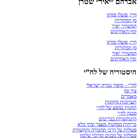
אברהם ״יאיר״ שטרן
חייו, פועלו ומותו
מן המקורות
המשורר יאיר
ימיו האחרונים
חייו, פועלו ומותו
מן המקורות
המשורר יאיר
ימיו האחרונים
היסטוריה של לח”י
לח”י – סיפור גבורה ישראלי
ציר זמן
מאמרים
תערוכות מקוונות
תחנות במסע של לח״י
מבנה לח״י
התנקשויות בבריטים
בריחות ממחנות מעצר ובתי כלא
פעולות על דרכי תחבורה ותקשורת
פעולות על מבנים ומרכזי שלטון