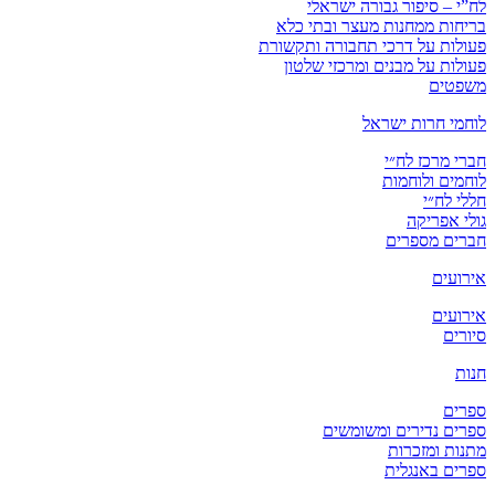
לח”י – סיפור גבורה ישראלי
בריחות ממחנות מעצר ובתי כלא
פעולות על דרכי תחבורה ותקשורת
פעולות על מבנים ומרכזי שלטון
משפטים
לוחמי חרות ישראל
חברי מרכז לח״י
לוחמים ולוחמות
חללי לח״י
גולי אפריקה
חברים מספרים
אירועים
אירועים
סיורים
חנות
ספרים
ספרים נדירים ומשומשים
מתנות ומזכרות
ספרים באנגלית