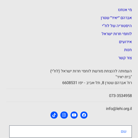
מי אנחנו
אברהם ״יאיר״ שטרן
היסטוריה של לח”י
לוחמי חרות ישראל
אירועים
חנות
צור קשר
העמותה להנצחת מורשת לוחמי חרות ישראל (לח"י)
"בית-יאיר"
רח' אברהם שטרן 8, תל-אביב - יפו 6608531
073-3534958
info@lehi.org.il