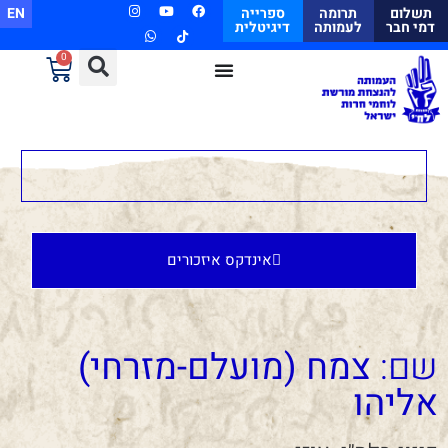
תשלום
תרומה
ספרייה
EN
דמי חבר
לעמותה
דיגיטלית
0
אינדקס איזכורים
שם:
צמח (מועלם-מזרחי)
אליהו