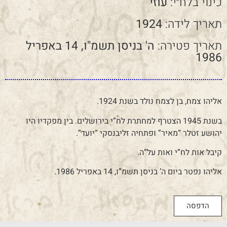
כינוי בלח״י:
עוזי
תאריך לידה:
1924
תאריך פטירה:
ה' בניסן תשמ"ו, 14 באפריל
1986
אליהו צמח, בן לצמח נולד בשנת 1924.
בשנת 1945 הצטרף למחתרת לח”י בירושלים. בין מפקדיו היו
יהושע זטלר “מאיר” ופתחיה זליבנסקי “יועד”.
קיבל אות לח”י ואות על”ה.
אליהו נפטר ביום ה’ בניסן תשמ”ו, 14 באפריל 1986.
הדפסה