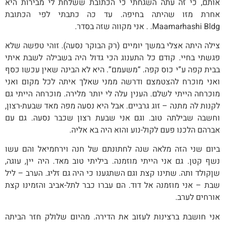
אותם, כי זה עתה השגחתי כי הכתובת ששלחת לי מבירות היא
אחרת מזו שהיתה בחיפה. עד כה כתבתי לפי הכתובת
Maamarhashi Bldg. . אני מקווה שזה בסדר.
צילה היתה אצלי במשך יומיים (רק הבוקר נסעה). זוהי טפשה שלא
פגשתי בחיי. קודם כל התענוג הכי גדול היה בשבילה לשבת איתי
בבית קפה ע”י כוס קפה. “משעמם”. היא לא הבינה שאין עכשו כסף
ואני מוכרח להצטמצם ודרשה ממני שאלך איתה לכל מקום ואני
מוכרחה הייתי לשלם. הענין עלה לי יותר מלירה. מוכרחה הייתי גם
לקנות לה מתנה – זוג גרביים. אבל היא נסעה מפה מאד שבעת-רצון,
וחשבה שבילתה טוב. וגם אני שבעת רצון שכבר נסעה. גם עם
אברהם הלכנו פעם לקול-נוע והוא היה בא אליה.
ביום שני הזה מלאה שנה לחתונתם של חנה וירחמיאל והם עשו
נשף קטן. גם אני הייתי מוזמנה. ביליתי טוב מאד. היה יין, עוגה,
שןקולד ותה. שתינו קצת וגם השתגענו כי היה גם זליג. הערב – ליל
שבת – אני מוזמנה אל דוד. הם עברו כבר לתל-אביב והזמינו קצת
אורחים לערב.
אני חושבת ברצינות לעזוב את הדירה. מהיום שלולק חזר הביתה