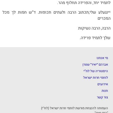
לתמיד יחד, והפרידה תחלוף מהר.
יינגעלע שלי,תכתוב הרבה ולעתים תכופות. ד”ש חמות לך מכל
המכרים
הרבה, הרבה נשיקות
שלך לתמיד פרידה.
מי אנחנו
אברהם ״יאיר״ שטרן
היסטוריה של לח”י
לוחמי חרות ישראל
אירועים
חנות
צור קשר
העמותה להנצחת מורשת לוחמי חרות ישראל (לח"י)
"בית-יאיר"