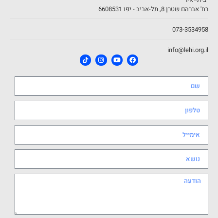
רח' אברהם שטרן 8, תל-אביב - יפו 6608531
073-3534958
info@lehi.org.il