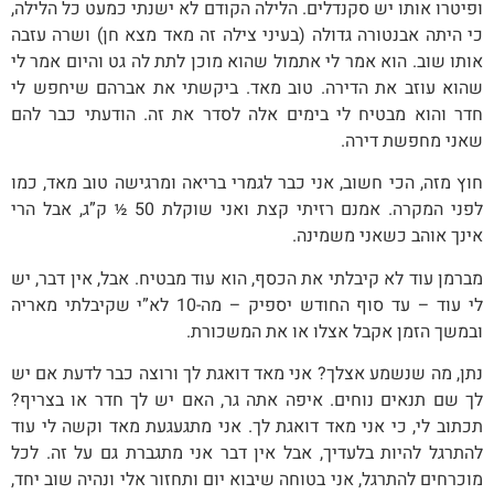
ופיטרו אותו יש סקנדלים. הלילה הקודם לא ישנתי כמעט כל הלילה,
כי היתה אבנטורה גדולה (בעיני צילה זה מאד מצא חן) ושרה עזבה
אותו שוב. הוא אמר לי אתמול שהוא מוכן לתת לה גט והיום אמר לי
שהוא עוזב את הדירה. טוב מאד. ביקשתי את אברהם שיחפש לי
חדר והוא מבטיח לי בימים אלה לסדר את זה. הודעתי כבר להם
שאני מחפשת דירה.
חוץ מזה, הכי חשוב, אני כבר לגמרי בריאה ומרגישה טוב מאד, כמו
לפני המקרה. אמנם רזיתי קצת ואני שוקלת 50 ½ ק”ג, אבל הרי
אינך אוהב כשאני משמינה.
מברמן עוד לא קיבלתי את הכסף, הוא עוד מבטיח. אבל, אין דבר, יש
לי עוד – עד סוף החודש יספיק – מה-10 לא”י שקיבלתי מאריה
ובמשך הזמן אקבל אצלו או את המשכורת.
נתן, מה שנשמע אצלך? אני מאד דואגת לך ורוצה כבר לדעת אם יש
לך שם תנאים נוחים. איפה אתה גר, האם יש לך חדר או בצריף?
תכתוב לי, כי אני מאד דואגת לך. אני מתגעגעת מאד וקשה לי עוד
להתרגל להיות בלעדיך, אבל אין דבר אני מתגברת גם על זה. לכל
מוכרחים להתרגל, אני בטוחה שיבוא יום ותחזור אלי ונהיה שוב יחד,