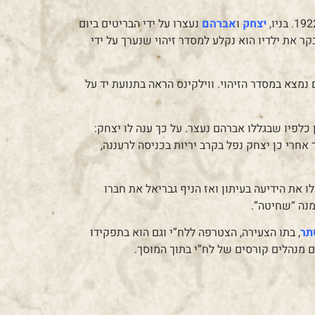
יצחק
ו
אברהם
נעצרו על ידי הבריטים ביום
ין קטין. גבריאל בא לבקר את ילדיו הוא נקלע למסדר זיהוי שנערך על ידי
נמצא במסדר הזיהוי. ווילקינס הראה בתנועת יד על
לפיו שבגללו אברהם נעצר. על כך ענה לו יצחק:
 אחרי כן יצחק נפל בקרב יריות בכניסה לרעננה,
 את הידיעה בעיתון ואז הניף גבריאל את חברו
מנה “שחיטה”.
תר
, בתו הצעירה, הצטרפה ללח”י וגם הוא בתפקידו
מנהלים קורסים של לח”י בתוך המוסך.