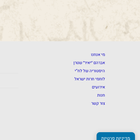
מי אנחנו
אברהם ״יאיר״ שטרן
היסטוריה של לח”י
לוחמי חרות ישראל
אירועים
חנות
צור קשר
מדיניות פרטיות