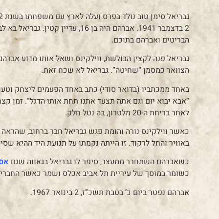
גבריאל סימן טוב נולד בפרס ועלה לארץ עם משפחתו בשנת 1922. בניו,
2 בדצמבר 1941. אברהם היה בן 16, עדי
הבריטים ואברהם בתוכם.
גבריאל פנה לקצין הבולשת, ווילקינס ושאל אותו מדוע אברהם 
הצוואר כמסמן “שחיטה”. גבריאל לא שכח זאת.
באחד ממכתביו (בדואר סודי) כתב באחד הפעמים ליצחק וטען כ
“אבא יבוא יום וגם אתה תצעד אתנו תחת אותו הדגל”. זמן קצר
לאחר בריחת ה-20 מלטרון, בה נטל חלק.
כאשר ווילקינס נורה והומת פגש גבריאל חבר ברחוב, שהראה לו
באוויר והחל לרקוד. זו הייתה נקמתו על תנועת היד ההיא שסי
כשאברהם השתחרר ממעצר, סיפר לו גבריאל בגאווה שגם
אס
כשומר במוסך של עיריית תל אביב אכלס ושמר כאשר החברים 
אברהם נפטר ביום כ’ בטבת תשכ”ז, 2 בינואר 1967.