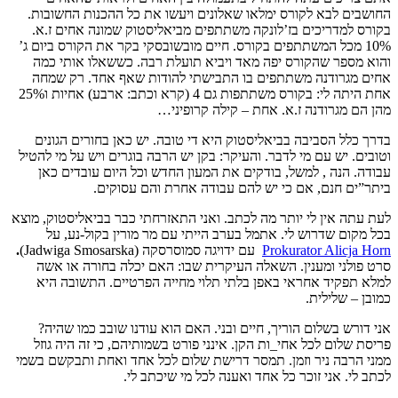
החושבים לבא לקורס ימלאו שאלונים ויעשו את כל ההכנות החשובות.
בקורס למדריכים בז’לונקה משתתפים מביאליסטוק
שמונה
אחים ז.א.
10% מכל המשתתפים בקורס. חיים מובשובסקי בקר את הקורס ביום ג’
והוא מספר שהקורס יפה מאד ויביא תועלת רבה. כששאלו אותי כמה
אחים מגרודנה משתתפים בו התבישתי להודות שאף אחד. רק שמחה
אחת היתה לי: בקורס משתתפות גם 4 (קרא וכתב: ארבע) אחיות ו25%
מהן הם מגרודנה ז.א. אחת – קילה קרופיני…
בדרך כלל הסביבה בביאליסטוק היא די טובה. יש כאן בחורים הגונים
וטובים. יש עם מי לדבר. והעיקר: בקן יש הרבה בוגרים ויש על מי להטיל
עבודה. הנה , למשל, בודקים את המעון החדש וכל היום עובדים כאן
ביתר”ים חנם, אם כי יש להם עבודה אחרת והם עסוקים.
לעת עתה אין לי יותר מה לכתב. ואני התאזרחתי כבר בביאליסטוק, מוצא
בכל מקום שדרוש לי. אתמל בערב הייתי עם מר מורין בקול-נע, על
Prokurator Alicja Horn
עם ידויגה סמוסרסקה (
Jadwiga Smosarska)
.
סרט פולני ומענין. השאלה העיקרית שבו: האם יכלה בחורה או אשה
למלא תפקיד אחראי באפן בלתי תלוי מחייה הפרטיים. התשובה היא
כמובן – שלילית.
אני דורש בשלום הוריך, חיים ובני. האם הוא עודנו שובב כמו שהיה?
פריסת שלום לכל אחי_ות הקן. אינני פורט בשמותיהם, כי זה היה גוזל
ממני הרבה ניר וזמן. תמסר דרישת שלום לכל אחד ואחת ותבקשם בשמי
לכתב לי. אני זוכר כל אחד ואענה לכל מי שיכתב לי.