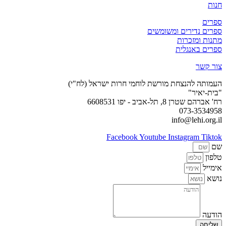
חנות
ספרים
ספרים נדירים ומשומשים
מתנות ומזכרות
ספרים באנגלית
צור קשר
העמותה להנצחת מורשת לוחמי חרות ישראל (לח"י)
"בית-יאיר"
רח' אברהם שטרן 8, תל-אביב - יפו 6608531
073-3534958
info@lehi.org.il
Facebook
Youtube
Instagram
Tiktok
שם
טלפון
אימייל
נושא
הודעה
שליחה