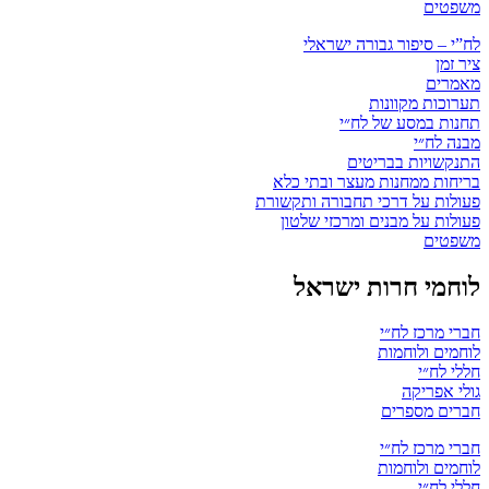
משפטים
לח”י – סיפור גבורה ישראלי
ציר זמן
מאמרים
תערוכות מקוונות
תחנות במסע של לח״י
מבנה לח״י
התנקשויות בבריטים
בריחות ממחנות מעצר ובתי כלא
פעולות על דרכי תחבורה ותקשורת
פעולות על מבנים ומרכזי שלטון
משפטים
לוחמי חרות ישראל
חברי מרכז לח״י
לוחמים ולוחמות
חללי לח״י
גולי אפריקה
חברים מספרים
חברי מרכז לח״י
לוחמים ולוחמות
חללי לח״י