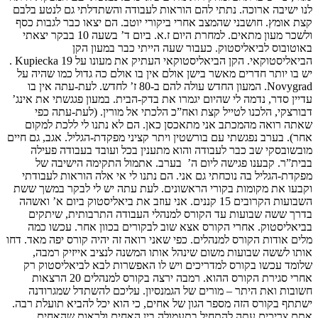
לנו ישיבה ארוכה. נתתי להם הוראות לעבודה והשתדלתי גם לנטע בלבם
קצת אומץ. חושבני שהמצב אחרי ביקורי יוטב. הם יצאו כבר לגבות כסף
ולשכר מעון מתאים. למחרת היום ז.א. ביום ד’ בשעה 10 בבקר יצאתי
באוטובוס לביאליסטוק. כעבור שעה הייתי כבר במעון הקן
הביאליסטוקאי. הקן הביאליסטוקאי העתיק את מעונו על Kupiecka 19 .
יש בו יותר חדרים מאשר בישן אולם אין בו אולם כה גדול כמו שהיה על
Novygrad. המעון החדש עולה להם ב-80 ז’ לחדש. לעת-עתה אין בו
עדיין סדר, נדמה לי שהיום יגמרו את בדק-הבית. במעון פגגשתי את אינג’
דבורצקי, הלכנו לטייל קצת ואח”כ הלכתי אל מורין. (לעת-עתה כפי
שאתה רואה מהמכתב אני מתאכסן כאן. הם לא נתנו לי ללכת למקום
אחר). בערב נפגשתי עם בורשטין ויתר קציני מפקדת-הגליל. אגב, גם חיים
מובשובסקי שב כבר לעבודה והוא מתענין בכל ועובד בעבודה פעילה
בבית”ר. קבענו פגישה ליום ה’ בערב. אתמול התקימה הישיבה של
מפקדת-הגליל בה נוכחתי גם אני. הם נתנו לי אי אלה הוראות לעבודתי
וקבעו את מקומות בקורי הראשונים. לעת עתה יש לי לבקר במשך ששת
השבועות הקרובים 15 קננים. אני עוזב את ביאליסטוק ביום א’ ואשהה
בדרך ששה שבועות עד הקורס למנהלי העבודה התרבותית, שיתקים
בביאליסטוק. אחרי הקורס אצא שוב לבקורים בכוון אחר. עכשו כמה
מלים אודות הקורס למנהלים. כפי שאני רואה זה יהיה קורס יפה מאד. דחו
אותו לששה שבועות משום שינהל אותו המשנה לנציב אייזיק רמבה,
שלומד עכשו בקורס למדריכים ויש לו האפשרות לבא לביאליסטוק רק
אחרי סגירת הקורס ההוא. רמבה ירצה בקורס למנהלים 20 הרצאות
חשובות ואת היתר – מורים של הגמנסיון. עליכם להשתדל שמגרודנה
ישתתף בקורס הזה מספר הגון של אחים, כי הוא יכל להביא תועלת רבה.
אתם צריכים עתה להתחיל בתעמולה בין האחים ולראות שהאחים