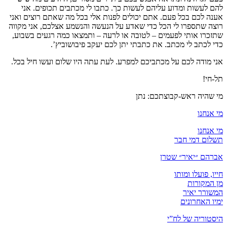
להם לעשות ומדוע עליהם לעשות כך. כתבו לי מכתבים תכופים. אני
אענה לכם בכל פעם. אתם יכולים לפנות אלי בכל מה שאתם רוצים ואני
רוצה שתספרו לי הכל כדי שאדע על הנעשה והנשמע אצלכם, אני מקווה
שתזכרו אותי לפעמים – לטובה או לרעה – ותמצאו כמה רגעים בשבוע,
כדי לכתב לי מכתב. את כתבתי יתן לכם יעקב פיבושוביץ’.
אני מודה לכם על מכתביכם למפרע. לעת עתה היו שלום ועשו חיל בכל.
תל-חי!
מי שהיה ראש-קבוצתכם: נתן
מי אנחנו
מי אנחנו
תשלום דמי חבר
אברהם ״יאיר״ שטרן
חייו, פועלו ומותו
מן המקורות
המשורר יאיר
ימיו האחרונים
היסטוריה של לח”י