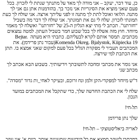
כן, עוד דבר, יעקב – אני מודה לך מאד על מתנתך שנתת לי לזכרון. בכל
פעם שאני מוציא את הסיגריות אני נזכר בך. בהזדמנות אתן גם אני לך
מתנה. הלואי ואוכל לתת לך מתנה זו לפני עליתך ארצה. אני שולח לך כעת
תמונתי לזכרון. שלח לי גם את תמונתך. אני שולח לך דבר מה בשביל
“חזרתנו”. תכתב לי מתי יצא הגליון ה-25 של “חזרתנו” ואשלח לך מאמר
מיוחד. חוץ מזה אשלח לך בכל שבוע חמר בשביל העתון. למטה נמצאים
מכתבים. תמסר אותם לקרא לבעליהם. כתבתי היא מעתה Bejtar.
Komenda Okreg. Bjalystok, Kiipiecka 19(עבור נתן פרידמן). את
המכתבים תעביר לי מפקדת הגליל בכל פעם למקום שאני אמצא בו. תתן
את הכתבת למי שירצה.
אני גומר את מכתבי ומחכה לתשובתך וידיעותיך. בשבוע הבא אכתב לך
מכתב שני
ד”ש מיוחד למפקדי-הקן זלמן ונח זרוכס, ובעיקר לאחי_ות גדוד “מסדה”.
שלח לי את הכתבת החדשה שלך, כדי שתקבל את המכתבים במועד
הנכון.
תל-חי!
שלך נתן פרידמן
לאריה ביאליסטוצקי – תל-חי!
במכתבי ליעקב תמצא את כל הידיעות שתענינה אותך. ביום א’ אני עוזב