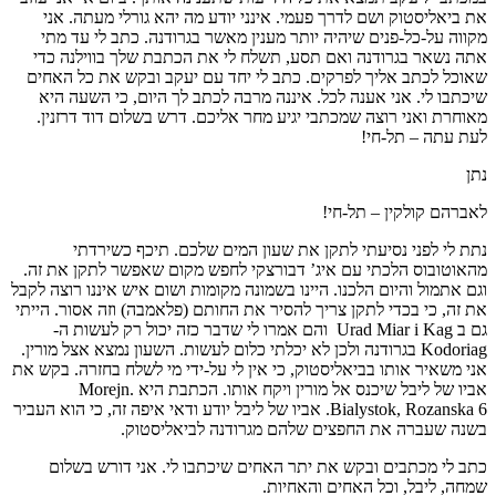
את ביאליסטוק ושם לדרך פעמי. אינני יודע מה יהא גורלי מעתה. אני
מקווה על-כל-פנים שיהיה יותר מענין מאשר בגרודנה. כתב לי עד מתי
אתה נשאר בגרודנה ואם תסע, תשלח לי את הכתבת שלך בווילנה כדי
שאוכל לכתב אליך לפרקים. כתב לי יחד עם יעקב ובקש את כל האחים
שיכתבו לי. אני אענה לכל. איננה מרבה לכתב לך היום, כי השעה היא
מאוחרת ואני רוצה שמכתבי יגיע מחר אליכם. דרש בשלום דוד דרזנין.
לעת עתה – תל-חי!
נתן
לאברהם קולקין – תל-חי!
נתת לי לפני נסיעתי לתקן את שעון המים שלכם. תיכף כשירדתי
מהאוטובוס הלכתי עם איג’ דבורצקי לחפש מקום שאפשר לתקן את זה.
וגם אתמול והיום הלכנו. היינו בשמונה מקומות ושום איש איננו רוצה לקבל
את זה, כי בכדי לתקן צריך להסיר את החותם (פלאמבה) וזה אסור. הייתי
גם ב Urad Miar i Kag והם אמרו לי שדבר כזה יכול רק לעשות ה-
Kodoriag בגרודנה ולכן לא יכלתי כלום לעשות. השעון נמצא אצל מורין.
אני משאיר אותו בביאליסטוק, כי אין לי על-ידי מי לשלח בחזרה. בקש את
אביו של ליבל שיכנס אל מורין ויקח אותו. הכתבת היא Morejn.
Bialystok, Rozanska 6. אביו של ליבל יודע ודאי איפה זה, כי הוא העביר
בשנה שעברה את החפצים שלהם מגרודנה לביאליסטוק.
כתב לי מכתבים ובקש את יתר האחים שיכתבו לי. אני דורש בשלום
שמחה, ליבל, וכל האחים והאחיות.