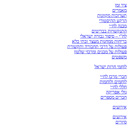
ציר זמן
מאמרים
תערוכות מקוונות
הרקע ההיסטורי
מבנה לח״י
התנקשויות בבריטים
לח”י – סיפור גבורה ישראלי
בריחות ממחנות מעצר ובתי כלא
פעולות על דרכי תחבורה ותקשורת
פעולות על מבנים ומרכזי שלטון
משפטים
לוחמי חרות ישראל
חברי מרכז לח״י
לוחמים ולוחמות
חללי לח״י
גולי אפריקה
חברים מספרים
אירועים
אירועים
סיורים