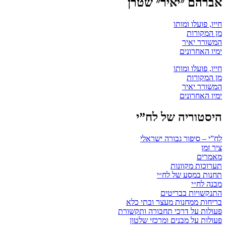
אברהם ״יאיר״ שטרן
חייו, פועלו ומותו
מן המקורות
המשורר יאיר
ימיו האחרונים
חייו, פועלו ומותו
מן המקורות
המשורר יאיר
ימיו האחרונים
היסטוריה של לח”י
לח”י – סיפור גבורה ישראלי
ציר זמן
מאמרים
תערוכות מקוונות
תחנות במסע של לח״י
מבנה לח״י
התנקשויות בבריטים
בריחות ממחנות מעצר ובתי כלא
פעולות על דרכי תחבורה ותקשורת
פעולות על מבנים ומרכזי שלטון