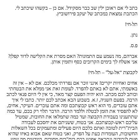
כתב לי אם ראובן ילין שב כבר מסקידל. אם כן – בקשהו שיכתב לי.
הכתבת נמצאת במכתב של יעקב פירושוביץ.
תל-חי!
נתן.
פ.ס.
אברהם, מה נשמע עם התמונות? האם מסרת את הקלישה לדוד קפלן?
אני אשלח לך בימים הקרובים כסף ותזמין אותן.
לקבוצת “אל-על” – תל-חי!
אחים ואחיות יקרים! אינני זוכר אם נפרדתי מכלכם. אם לא – אין זה
באשמתי, אתם לא באתם להפרד. לעומת זאת אני ממלא את הבטחתי
וכותב לכם מכתב. הוא יהיה הפעם קצר מאד, כי אין לי היום פנאי לכתב
הרבה. בפעם השניה, ז.א. בשבוע הבא אכתב לכם יותר. כתבו לי איך
אתם עובדים, מי הוא ראש קבוצתכם ומה אתם עוברים. העיקר, אחים,
לא להפסיד את הזמן לבטלה וללמד הרבה. הדבר תלוי רק בכם, עד כמה
שתתענינו בעבודת הקבוצה ועד כמה שתמלאו את החובות, שמטיל
עליכם ראש-קבוצתכם. אני בטוח, ששניתם את יחסכם לעבודה
הבית”רית לטובה ואתם כלכם היום פעילים ומתעמקים בכל השאלות
החשובות, העומדות כעת על הפרק, ואני בטוח שאם אבוא באיזו שהיא
פעם לגרודנה ונתראה אפגש בכם בית”רים מסורים, היודעים מה שיש