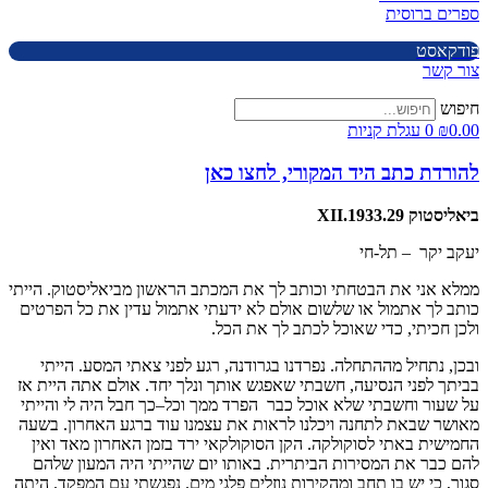
ספרים ברוסית
פודקאסט
צור קשר
חיפוש
0.00
₪
0
עגלת קניות
להורדת כתב היד המקורי, לחצו כאן
ביאליסטוק 29.XII.1933
יעקב יקר – תל-חי
ממלא אני את הבטחתי וכותב לך את המכתב הראשון מביאליסטוק. הייתי
כותב לך אתמול או שלשום אולם לא ידעתי אתמול עדין את כל הפרטים
ולכן חכיתי, כדי שאוכל לכתב לך את הכל.
ובכן, נתחיל מההתחלה. נפרדנו בגרודנה, רגע לפני צאתי המסע. הייתי
בביתך לפני הנסיעה, חשבתי שאפגש אותך ונלך יחד. אולם אתה היית אז
על שעור וחשבתי שלא אוכל כבר הפרד ממך וכל–כך חבל היה לי והייתי
מאושר שבאת לתחנה ויכלנו לראות את עצמנו עוד ברגע האחרון. בשעה
החמישית באתי לסוקולקה. הקן הסוקולקאי ירד בזמן האחרון מאד ואין
להם כבר את המסירות הביתרית. באותו יום שהייתי היה המעון שלהם
סגור, כי יש בו תחב ומהקירות נוזלים פלגי מים. נפגשתי עם המפקד. היתה