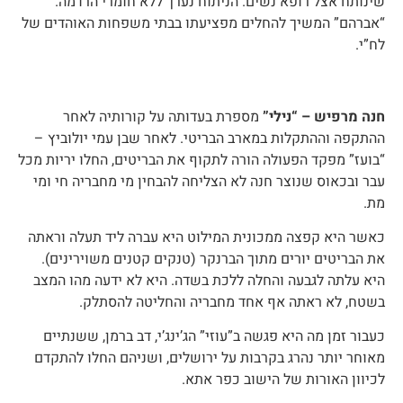
שינותח אצל רופא נשים. הניתוח נערך ללא חומרי הרדמה.
“אברהם” המשיך להחלים מפציעתו בבתי משפחות האוהדים של
לח”י.
ברוך קוטליצקי - "אברהם"
יעקב רוטה - "דני הקטן", "אורי"
חנה מרפיש – “נילי”
מספרת בעדותה על קורותיה לאחר
ההתקפה וההתקלות במארב הבריטי. לאחר שבן עמי יולוביץ –
“בועז” מפקד הפעולה הורה לתקוף את הבריטים, החלו יריות מכל
עבר ובכאוס שנוצר חנה לא הצליחה להבחין מי מחבריה חי ומי
מת.
כאשר היא קפצה ממכונית המילוט היא עברה ליד תעלה וראתה
את הבריטים יורים מתוך הברנקר (טנקים קטנים משוירינים).
היא עלתה לגבעה והחלה ללכת בשדה. היא לא ידעה מהו המצב
בשטח, לא ראתה אף אחד מחבריה והחליטה להסתלק.
כעבור זמן מה היא פגשה ב”עוזי” הג’ינג’י, דב ברמן, ששנתיים
מאוחר יותר נהרג בקרבות על ירושלים, ושניהם החלו להתקדם
לכיוון האורות של הישוב כפר אתא.