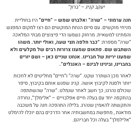
יעקב קניג – "ברוך"
חנה ערמוני – “שרה”
ו
אלברט שמש – “חיים”
היו בחוליית
מניחי מוקשים. עם סיום הנחת המוקשים הם רצו למקום המפגש
והמתינו למשאית. מרחוק נשמעו הדי פיצוצים מבתי המלאכה
“שרה” מספרת:
“כבר חלפה חצי שעה, ואולי יותר. משהו
השתבש שם. פתאום שמענו צרורות רבים של מקלעים ולא
שמענו יריות של חברינו. אנחנו שניים כאן – ושם יורים
בחברינו, ובינינו לבינם – האנגלים”.
לאחר מכן השתרר שקט. “שרה” ו”חיים” מחליטים לא לחכות
יותר ולסגת לקיבוץ אושה. קניג שפגש אותם בקיבוץ, סיפר
שכולם נהרגו, כך חשב לאחר שנמלט. “שרה” שהשתתפה
בהתקפה יחד עם בעלה חיים אפלבויים – “אלימלך”, נחרדה
והתקשתה להאמין שנהרג. בלילה התהפכה חנה על משכבה
מודאגת , מחפשת במחשבותיה אחר הדרכים בהם יוכלו להימלט
“אלילמלך” בעלה וכל חבריהם.