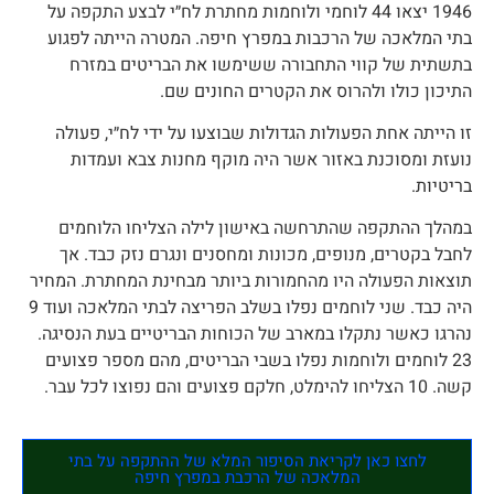
1946 יצאו 44 לוחמי ולוחמות מחתרת לח״י לבצע התקפה על
בתי המלאכה של הרכבות במפרץ חיפה. המטרה הייתה לפגוע
בתשתית של קווי התחבורה ששימשו את הבריטים במזרח
התיכון כולו ולהרוס את הקטרים החונים שם.
זו הייתה אחת הפעולות הגדולות שבוצעו על ידי לח״י, פעולה
נועזת ומסוכנת באזור אשר היה מוקף מחנות צבא ועמדות
בריטיות.
במהלך ההתקפה שהתרחשה באישון לילה הצליחו הלוחמים
לחבל בקטרים, מנופים, מכונות ומחסנים ונגרם נזק כבד. אך
תוצאות הפעולה היו מהחמורות ביותר מבחינת המחתרת. המחיר
היה כבד. שני לוחמים נפלו בשלב הפריצה לבתי המלאכה ועוד 9
נהרגו כאשר נתקלו במארב של הכוחות הבריטיים בעת הנסיגה.
23 לוחמים ולוחמות נפלו בשבי הבריטים, מהם מספר פצועים
קשה. 10 הצליחו להימלט, חלקם פצועים והם נפוצו לכל עבר.
לחצו כאן לקריאת הסיפור המלא של ההתקפה על בתי
המלאכה של הרכבת במפרץ חיפה