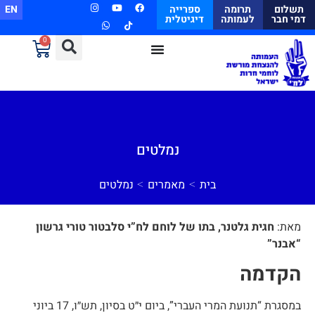
תשלום
תרומה
ספרייה
EN
דמי חבר
לעמותה
דיגיטלית
0
נמלטים
>
>
בית
מאמרים
נמלטים
מאת:
חגית גלטנר, בתו של לוחם לח”י סלבטור טורי גרשון
“אבנר
”
הקדמה
במסגרת “תנועת המרי העברי”, ביום י״ט בסיון, תש״ו, 17 ביוני