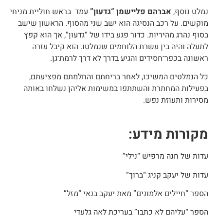
חנה ערמוני - "שרה"
אלברט שמש - "חיים"
אברהם פליישמן - "גדעון"
נמלט נוסף,
אברהם פליישמן “גדעון”
עמד בראש חוליית מניחי
מוקשים. על רכב הנסיגה הוא ישב שני מהסוף. הראשון שישב
בסוף נהרג מהיריות. כדור פגע בידו של “גדעון”, אך הוא קפץ
לתעלה והיה בין עשרת הלוחמים שנמלטו. הוא קיבל עזרה
ראשונה בכפר־חסידים והגיע בדרך לא דרך לרמת־גן.
כל הנמלטים המשיכו, לאחר בריחתם והחלמתם מפציעתם,
בפעילות המחתרת והשתתפו במשימות אליהן נשלחו באותה
מסירות ותעוזת נפש.
מקורות מידע:
עדות של חנה מרפיש “נילי”
עדות של יעקב קניג “ברוך”
הספר “חיילים אלמונים” מאת יעקב בנאי “מזל”
הספר “עליהם לא כתבו” בעריכת לאה גלעדי