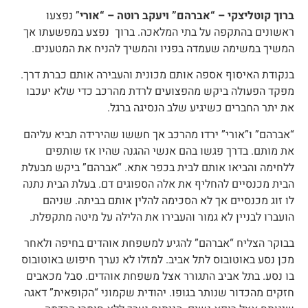
ברוך קוטליצקי – “אברהם” ויעקב רוטה – “אורי
” נפצעו
ראשונים בהתקפה על בתי המלאכה. ברוך נפצע במפשעתו אך
המשיך במשימה שעמדה בפניו והמשיך להניח את המטענים.
בנקודת האיסוף אספה אותם מכונית והעבירה אותם כברת דרך.
מפקד הפעולה ביקש מהפצועים לרדת מהרכב כדי שלא יעכבו
את יתר החברים כשיגיע שלב הנסיגה ברגל.
“אברהם” ו”אורי” ירדו מהרכב אך חששו שהירידה תביא עליהם
את מותם. בדרך פגשו בהם אנשי ההגנה שהיו אז שותפים
ללחימה והביאו אותם לבית בכפר אתא. “אברהם” ביקש מבעלת
הבית מכנסיים להחליף את אלה הספוגים דם. בעלת הבית נתנה
לו זוג מכנסיים אך לא הסכימה להלין אותם בביתה. שניהם
הועברו לבניין לא גמור והעבירו את הלילה על מיטה מתקפלת.
בבוקר הצליח “אברהם” להגיע למשפחת אוהדים בחיפה ולאחר
מכן נסע באוטובוס לתל אביב. למזלו לא נערך חיפוש באוטובוס
בו נסע. בתל אביב התגורר אצל משפחת אוהדים. סבל מכאבים
חזקים מהכדור שנותר בגופו. יהודית שקמוני “הקופאית” דאגה