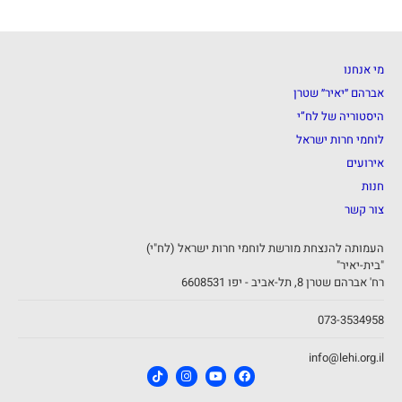
מי אנחנו
אברהם ״יאיר״ שטרן
היסטוריה של לח”י
לוחמי חרות ישראל
אירועים
חנות
צור קשר
העמותה להנצחת מורשת לוחמי חרות ישראל (לח"י)
"בית-יאיר"
רח' אברהם שטרן 8, תל-אביב - יפו 6608531
073-3534958
info@lehi.org.il