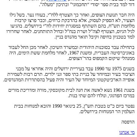
דוד למד בבית ספר יסודי “תחכמוני” ובתיכון “מעלה”.
היה חבר תנועת הצופים, ואחר כך הצטרף ללח”י, בעודו נער. בשל גילו
הצעיר, לא הספיק לעסוק, אלא בהדבקת כרוזים, וכבר פרצו קרבות
מלחמת תש”ח, בהם השתתף במסגרת יחידות לח”י בירושלים. בהגיעו
לגיל הגיוס, הצטרף לצה”ל ושרת בנח”ל ובחיל התותחנים. לאחר שחרורו
למד בטכניון בחיפה וקיבל תואר מהנדס בניין.
בתחילה עבד בסוכנות היהודית ובמשרד השיכון. לאחר מכן החל לעבוד
באוניברסיטה העברית, ומשנת 1967, לאחר מלחמת ששת הימים, היה
ממנהלי שיקום הקמפוס בהר־הצופים.
בשנים 1975 עד 1990 עבד בעיריית ירושלים והיה אחראי על מבני
הציבור בעיר ובמיוחד על בניית בתי ספר וגני ילדים. תרם רבות לשמירת
אופייה הארכיטקטוני המיוחד של העיר והיה פעיל בהסתדרות המהנדסים.
בשנת 1961 נשא לאשה את חנה לבית מקובסקי, מורה ומדריכת מורים
במרכז הפדגוגי, ונולדו להם שתי בנות.
נפטר ביום כ”ט בטבת תש”ן, 25 בינואר 1990 והובא למנוחות בבית
העלמין הר המנוחות בירושלים.
הדפסה
מי אנחנו