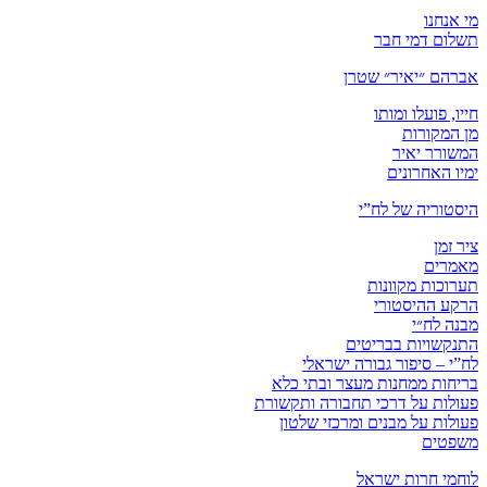
מי אנחנו
תשלום דמי חבר
אברהם ״יאיר״ שטרן
חייו, פועלו ומותו
מן המקורות
המשורר יאיר
ימיו האחרונים
היסטוריה של לח”י
ציר זמן
מאמרים
תערוכות מקוונות
הרקע ההיסטורי
מבנה לח״י
התנקשויות בבריטים
לח”י – סיפור גבורה ישראלי
בריחות ממחנות מעצר ובתי כלא
פעולות על דרכי תחבורה ותקשורת
פעולות על מבנים ומרכזי שלטון
משפטים
לוחמי חרות ישראל