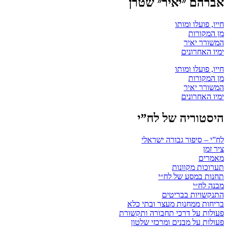
אברהם ״יאיר״ שטרן
חייו, פועלו ומותו
מן המקורות
המשורר יאיר
ימיו האחרונים
חייו, פועלו ומותו
מן המקורות
המשורר יאיר
ימיו האחרונים
היסטוריה של לח”י
לח”י – סיפור גבורה ישראלי
ציר זמן
מאמרים
תערוכות מקוונות
תחנות במסע של לח״י
מבנה לח״י
התנקשויות בבריטים
בריחות ממחנות מעצר ובתי כלא
פעולות על דרכי תחבורה ותקשורת
פעולות על מבנים ומרכזי שלטון