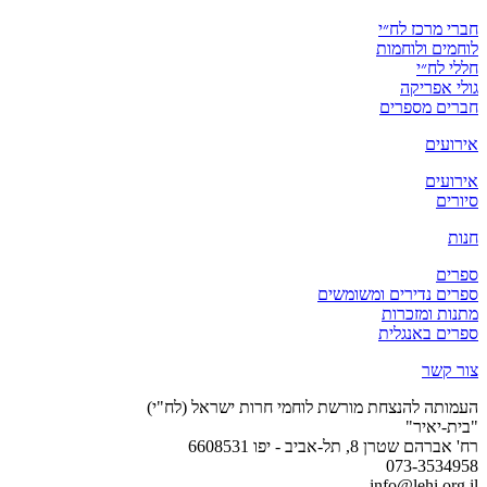
חברי מרכז לח״י
לוחמים ולוחמות
חללי לח״י
גולי אפריקה
חברים מספרים
אירועים
אירועים
סיורים
חנות
ספרים
ספרים נדירים ומשומשים
מתנות ומזכרות
ספרים באנגלית
צור קשר
העמותה להנצחת מורשת לוחמי חרות ישראל (לח"י)
"בית-יאיר"
רח' אברהם שטרן 8, תל-אביב - יפו 6608531
073-3534958
info@lehi.org.il