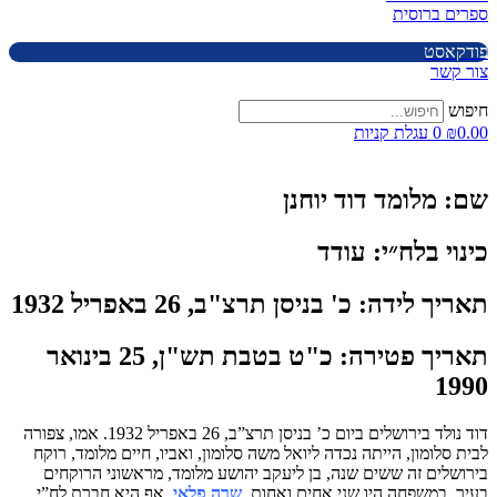
ספרים ברוסית
פודקאסט
צור קשר
חיפוש
0.00
₪
0
עגלת קניות
שם:
מלומד דוד יוחנן
כינוי בלח״י:
עודד
תאריך לידה:
כ' בניסן תרצ"ב, 26 באפריל 1932
תאריך פטירה:
כ"ט בטבת תש"ן, 25 בינואר
1990
דוד נולד בירושלים ביום כ’ בניסן תרצ”ב, 26 באפריל 1932. אמו, צפורה
לבית סלומון, הייתה נכדה ליואל משה סלומון, ואביו, חיים מלומד, רוקח
בירושלים זה ששים שנה, בן ליעקב יהושע מלומד, מראשוני הרוקחים
בעיר. במשפחה היו שני אחים ואחות,
שרה פלאי
, אף היא חברת לח”י.