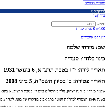
ספרים ברוסית
פודקאסט
צור קשר
חיפוש
0.00
₪
0
עגלת קניות
אינדקס איזכורים
שם:
מזרחי שלמה
כינוי בלח״י:
סעדיה
תאריך לידה:
י"ז בטבת תרצ"א, 6 בינואר 1931
תאריך פטירה:
ב' בסיוון תשס"ח, 5 ביוני 2008
שלמה מזרחי, בן חנה ויצחק, נולד בירושלים ביום י”ז בטבת תרצ”א, 6 בינואר 1931.
בשנת 1946 הצטרף למחלקת הנוער בתל אביב בפיקודו של בועז. לאחר מכן השתייך לפלוגת ההיכון בכרם, בפיקודו של גד.