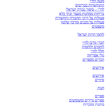
מבנה לח״י
התנקשויות בבריטים
לח”י – סיפור גבורה ישראלי
בריחות ממחנות מעצר ובתי כלא
פעולות על דרכי תחבורה ותקשורת
פעולות על מבנים ומרכזי שלטון
משפטים
לוחמי חרות ישראל
חברי מרכז לח״י
לוחמים ולוחמות
חללי לח״י
גולי אפריקה
חברים מספרים
אירועים
אירועים
סיורים
חנות
ספרים
ספרים נדירים ומשומשים
מתנות ומזכרות