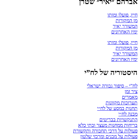
אברהם ״יאיר״ שטרן
חייו, פועלו ומותו
מן המקורות
המשורר יאיר
ימיו האחרונים
חייו, פועלו ומותו
מן המקורות
המשורר יאיר
ימיו האחרונים
היסטוריה של לח”י
לח”י – סיפור גבורה ישראלי
ציר זמן
מאמרים
תערוכות מקוונות
תחנות במסע של לח״י
מבנה לח״י
התנקשויות בבריטים
בריחות ממחנות מעצר ובתי כלא
פעולות על דרכי תחבורה ותקשורת
פעולות על מבנים ומרכזי שלטון