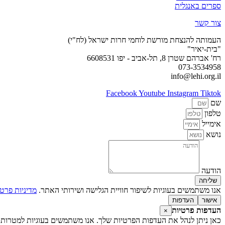
ספרים באנגלית
צור קשר
העמותה להנצחת מורשת לוחמי חרות ישראל (לח"י)
"בית-יאיר"
רח' אברהם שטרן 8, תל-אביב - יפו 6608531
073-3534958
info@lehi.org.il
Facebook
Youtube
Instagram
Tiktok
שם
טלפון
אימייל
נושא
הודעה
שליחה
אנו משתמשים בעוגיות לשיפור חוויית הגלישה ושירותי האתר.
מדיניות פרטי
אישור
העדפות
העדפות פרטיות
×
כאן ניתן לנהל את העדפות הפרטיות שלך. אנו משתמשים בעוגיות למטרות 