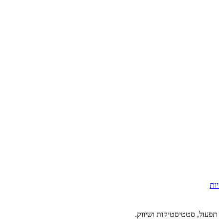
ות
תפעול, סטטיסטיקות ושיווק.