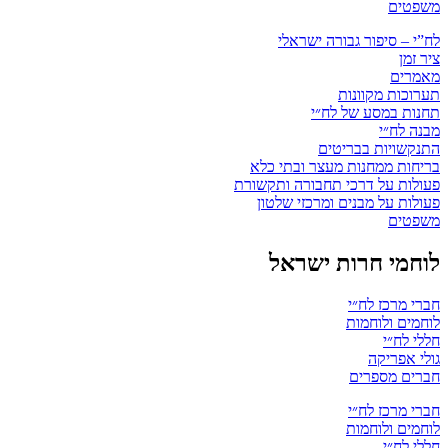
משפטים
לח”י – סיפור גבורה ישראלי
ציר זמן
מאמרים
תערוכות מקוונות
תחנות במסע של לח״י
מבנה לח״י
התנקשויות בבריטים
בריחות ממחנות מעצר ובתי כלא
פעולות על דרכי תחבורה ותקשורת
פעולות על מבנים ומרכזי שלטון
משפטים
לוחמי חרות ישראל
חברי מרכז לח״י
לוחמים ולוחמות
חללי לח״י
גולי אפריקה
חברים מספרים
חברי מרכז לח״י
לוחמים ולוחמות
חללי לח״י