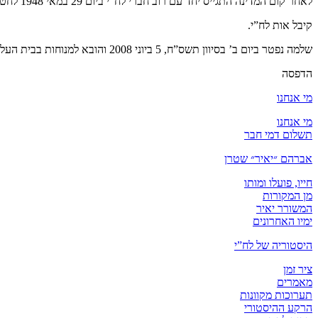
לאחר קום המדינה התגייס יחד עם רוב חברי לח”י ביום 29 במאי 1948 לחטיבה 8, גדוד 89.
קיבל אות לח”י.
שלמה נפטר ביום ב’ בסיוון תשס”ח, 5 ביוני 2008 והובא למנוחות בבית העלמין גורדון בראשון לציון.
הדפסה
מי אנחנו
מי אנחנו
תשלום דמי חבר
אברהם ״יאיר״ שטרן
חייו, פועלו ומותו
מן המקורות
המשורר יאיר
ימיו האחרונים
היסטוריה של לח”י
ציר זמן
מאמרים
תערוכות מקוונות
הרקע ההיסטורי