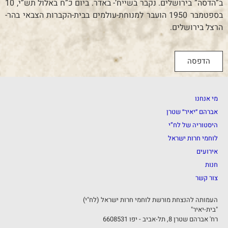
ב”הדסה” בירושלים. נקבר בשייח’- באדר. ביום כ”ח באלול תש”י, 10
בספטמבר 1950 הועבר למנוחת-עולמים בבית-הקברות הצבאי בהר-
הרצל בירושלים.
הדפסה
מי אנחנו
אברהם ״יאיר״ שטרן
היסטוריה של לח”י
לוחמי חרות ישראל
אירועים
חנות
צור קשר
העמותה להנצחת מורשת לוחמי חרות ישראל (לח"י)
"בית-יאיר"
רח' אברהם שטרן 8, תל-אביב - יפו 6608531