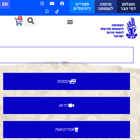
תשלום
תרומה
ספרייה
EN
דמי חבר
לעמותה
דיגיטלית
0
תמונות
וידאו
אנדרטאות