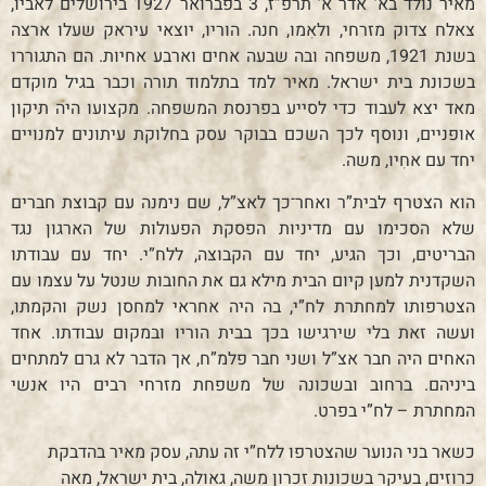
מאיר נולד בא’ אדר א’ תרפ”ז, 3 בפברואר 1927 בירושלים לאביו,
צאלח צדוק מזרחי, ולאִמו, חנה. הוריו, יוצאי עיראק שעלו ארצה
בשנת 1921, משפחה ובה שבעה אחים וארבע אחיות. הם התגוררו
בשכונת בית ישראל. מאיר למד בתלמוד תורה וכבר בגיל מוקדם
מאד יצא לעבוד כדי לסייע בפרנסת המשפחה. מקצועו היה תיקון
אופניים, ונוסף לכך השכם בבוקר עסק בחלוקת עיתונים למנויים
יחד עם אחִיו, משה.
הוא הצטרף לבית”ר ואחר־כך לאצ”ל, שם נימנה עם קבוצת חברים
שלא הסכימו עם מדיניות הפסקת הפעולות של הארגון נגד
הבריטים, וכך הגיע, יחד עם הקבוצה, ללח”י. יחד עם עבודתו
השקדנית למען קיום הבית מילא גם את החובות שנטל על עצמו עם
הצטרפותו למחתרת לח”י, בה היה אחראי למחסן נשק והקמתו,
ועשה זאת בלי שירגישו בכך בבית הוריו ובמקום עבודתו. אחד
האחים היה חבר אצ”ל ושני חבר פלמ”ח, אך הדבר לא גרם למתחים
ביניהם. ברחוב ובשכונה של משפחת מזרחי רבים היו אנשי
המחתרת – לח”י בפרט.
כשאר בני הנוער שהצטרפו ללח”י זה עתה, עסק מאיר בהדבקת
כרוזים, בעיקר בשכונות זכרון משה, גאולה, בית ישראל, מאה