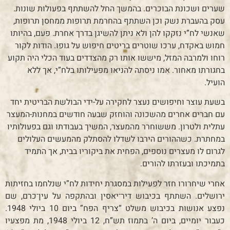
שערים ושכונת הבוכרים. בהמשך החל להשתתף בפעולות שונות.
עסק בהעברת נשק וכן השתתף בהחרמת תרופות ממחסן תרופות,
שאנשי לח”י נזקקו להן ולא ניתן להשיגן בדרך אחרת. פעם, בהיותו
חמוש באקדח, ערכו שוטרים בריטים חיפוש על גופו. הודות לקור
רוחו ולמרבה המזל, מיששו אותו רק מהצדדים בעוד הכלי היה תקוע
בחגורתו מאחור. אִמו ניסתה להניאו מפעילותו בלח”י, אך ללא
הועיל.
בשעת עוצר וחיפושים נעצר לחקירה על-ידי הבולשת הבריטית יחד
עם חברים אחרים מהשכונה והוחזק שבעה חודשים במחנות-המעצר
עתלית ולטרון. מששוחרר מהמעצר, המשיך בעבודתו וגם בפעולותיו
במחתרת. כשההורים הירבו לשדלו להסתלק מהמעשים העלולים
לגרום לו מעצרים נוספים, הפחית את ביקוריו בבית, אך התמיד
בתמיכתו ובעזרתו להורים.
אחרי שיחרורו חזר לפעילות במסגרת יחידות לח”י שנלחמו בחזיתות
ירושלים. השתתף בכיבוש דיר־יאסין ובהתקפה על עין־כרם, שם
נפצע אנושות בכיבוש משלט “צריף הפח” ביום 10 ביולי 1948.
כעבור יומיים, ביום ה’ בתמוז תש”ח, 12 ביולי 1948, מת מפצעיו