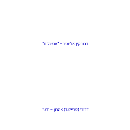
דבורקין אליעזר – “אבשלום”
דרורי (פריילנד) אהרון – “דני”