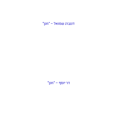
דננברג שמואל – “חנן”
דר יוסף – “חנן”