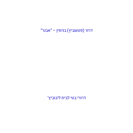
דרור (פטשביץ) בנימין – “אבנר”
דרורי בטי לבית ליבוביץ’