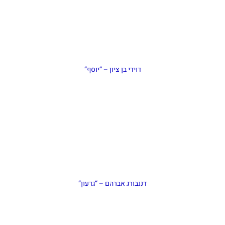
דוידי בן ציון – “יוסף”
דננבורג אברהם – “גדעון”