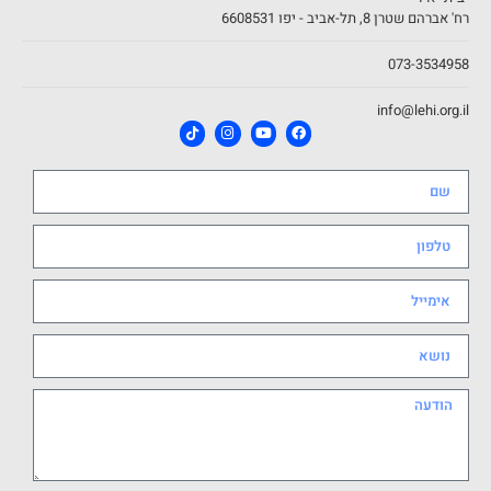
רח' אברהם שטרן 8, תל-אביב - יפו 6608531
073-3534958
info@lehi.org.il