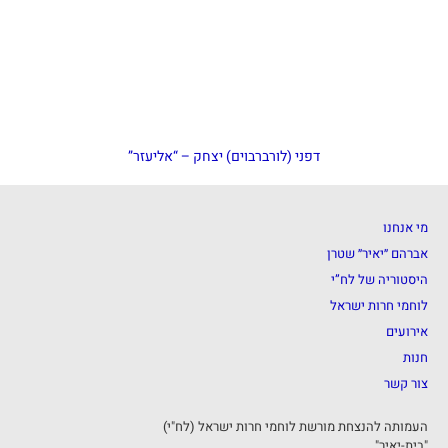
דפני (לורברבוים) יצחק – “אליעזר”
מי אנחנו
אברהם ״יאיר״ שטרן
היסטוריה של לח”י
לוחמי חרות ישראל
אירועים
חנות
צור קשר
העמותה להנצחת מורשת לוחמי חרות ישראל (לח"י)
"בית-יאיר"