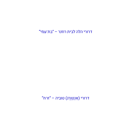
דרורי הלה לבית רוזנר – “בת־עמי”
דרורי (אַנְטְוֶרְג) טוביה – “זרח”