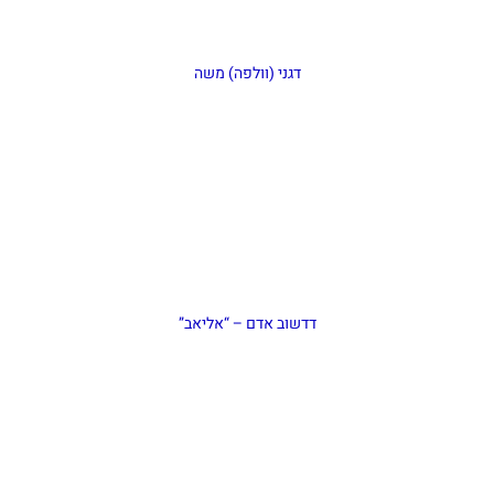
דגני (וולפה) משה
דדשוב אדם – “אליאב”