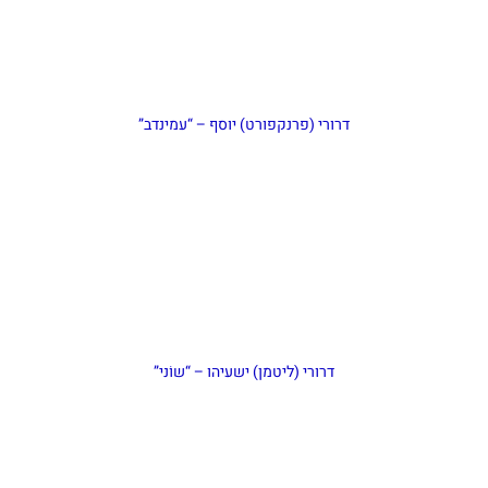
דרורי (פרנקפורט) יוסף – “עמינדב”
דרורי (ליטמן) ישעיהו – “שוֹני”