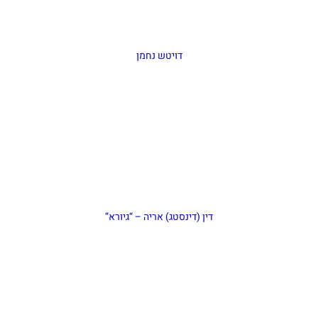
דויטש נחמן
דין (דינסטג) אריה – “גיורא”