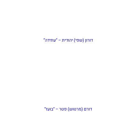
דורון (שפי) יהודית – “עתידה”
דורם (מרטוש) פטר – “בועז”