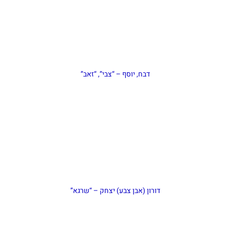
דבח, יוסף – “צבי”, “זאב”
דורון (אבן צבע) יצחק – “שרגא”