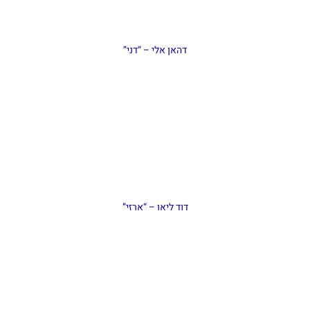
דהאן אלי – “דני”
דוד ליאו – “ארזי”