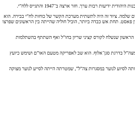
עות רבות ערך. חזר ארצה ב־1947 והתגייס ללח”י.
ים שלמה. ציוד זה היה לתשתית מערכת הקשר של כוחות לח”י בבירה. הוא
 פאסט. תחת אש כבדה ביותר, הוביל חוליה שהייתה בין הראשונים שפרצו
ן הראשון שנשלח לקורס קציני שריון בחו”ל ואף השתתף בהשתלמות
חרר מצה”ל בדרגת סגן־אלוף. הוא שב לאפריקה מטעם האו”ם ושימש כיועץ
תה לסיוע לנוער במסגרות צה”ל”, שמטרתה הייתה לסייע לנוער מצוקה