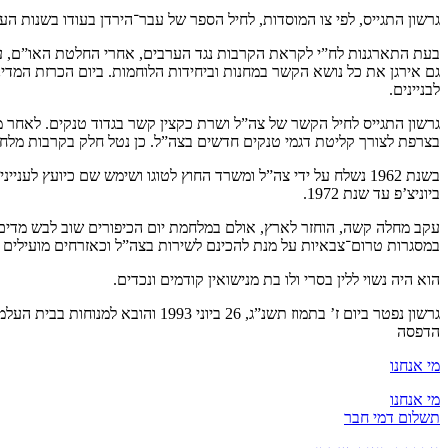
גרשון התגייס, לפי צו המוסדות, לחיל הספר של עבר־הירדן בעודו בשנות העשרה של
בעת התארגנות לח”י לקראת הקרבות נגד הערבים, אחרי החלטת האו”ם, עבד 
גם אירגן את כל נושא הקשר במחנות וביחידות הלוחמות. ביום הכרזת המד
לבניינים.
גרשון התגייס לחיל הקשר של צה”ל ושרת כקצין קשר בגדוד טנקים. לאחר מ
בצרפת לצורך קליטת דגמי טנקים חדשים בצה”ל. כן נטל חלק בקרבות מלחמ
בשנת 1962 נשלח על ידי צה”ל ומשרד החוץ לטוגו ושימש שם כיוע
ביוניצ’פ עד שנת 1972.
עקב מחלה קשה, הוחזר לארץ, אולם במלחמת יום הכיפורים שוב לבש מדים 
במסגרות טרום־צבאיות על מנת להכינם לשירות בצה”ל וכאזרחים מועילים לא
הוא היה נשוי ללין בסרי ולו בת מנישואין קודמים ונכדים.
גרשון נפטר ביום ז’ בתמוז תשנ”ג, 26 ביוני 1993 והובא למנוחות בבית העלמין בהר המנוחות ירושלים.
הדפסה
מי אנחנו
מי אנחנו
תשלום דמי חבר