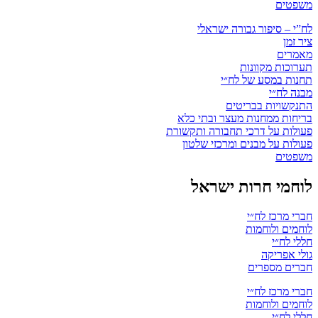
משפטים
לח”י – סיפור גבורה ישראלי
ציר זמן
מאמרים
תערוכות מקוונות
תחנות במסע של לח״י
מבנה לח״י
התנקשויות בבריטים
בריחות ממחנות מעצר ובתי כלא
פעולות על דרכי תחבורה ותקשורת
פעולות על מבנים ומרכזי שלטון
משפטים
לוחמי חרות ישראל
חברי מרכז לח״י
לוחמים ולוחמות
חללי לח״י
גולי אפריקה
חברים מספרים
חברי מרכז לח״י
לוחמים ולוחמות
חללי לח״י