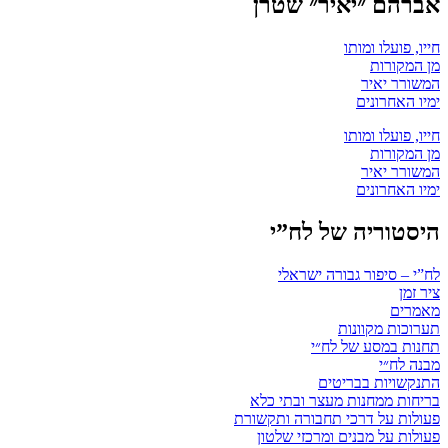
אברהם ״יאיר״ שטרן
חייו, פועלו ומותו
מן המקורות
המשורר יאיר
ימיו האחרונים
חייו, פועלו ומותו
מן המקורות
המשורר יאיר
ימיו האחרונים
היסטוריה של לח”י
לח”י – סיפור גבורה ישראלי
ציר זמן
מאמרים
תערוכות מקוונות
תחנות במסע של לח״י
מבנה לח״י
התנקשויות בבריטים
בריחות ממחנות מעצר ובתי כלא
פעולות על דרכי תחבורה ותקשורת
פעולות על מבנים ומרכזי שלטון