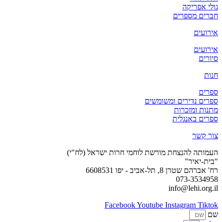
גולי אפריקה
חברים מספרים
אירועים
אירועים
סיורים
חנות
ספרים
ספרים נדירים ומשומשים
מתנות ומזכרות
ספרים באנגלית
צור קשר
העמותה להנצחת מורשת לוחמי חרות ישראל (לח"י)
"בית-יאיר"
רח' אברהם שטרן 8, תל-אביב - יפו 6608531
073-3534958
info@lehi.org.il
Facebook
Youtube
Instagram
Tiktok
שם