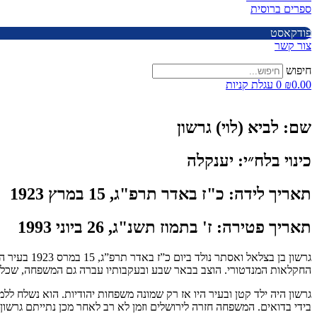
ספרים ברוסית
פודקאסט
צור קשר
חיפוש
0.00
₪
0
עגלת קניות
שם:
לביא (לוי) גרשון
כינוי בלח״י:
יענקלה
תאריך לידה:
כ"ז באדר תרפ"ג, 15 במרץ 1923
תאריך פטירה:
ז' בתמוז תשנ"ג, 26 ביוני 1993
גרשון בן ב
החקלאות המנדטורי. הוצב בבאר שבע ובעקבותיו עברה גם המשפחה, שכלל
גרשון היה ילד קטן ובעיר היו אז רק שמונה משפחות יהודיות. הוא נשלח ל
בידי בדואים. המשפחה חזרה לירושלים וזמן לא רב לאחר מכן נתייתם גרשון