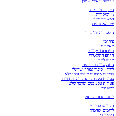
אברהם ״יאיר״ שטרן
חייו, פועלו ומותו
מן המקורות
המשורר יאיר
ימיו האחרונים
היסטוריה של לח”י
ציר זמן
מאמרים
תערוכות מקוונות
הרקע ההיסטורי
מבנה לח״י
התנקשויות בבריטים
לח”י – סיפור גבורה ישראלי
בריחות ממחנות מעצר ובתי כלא
פעולות על דרכי תחבורה ותקשורת
פעולות על מבנים ומרכזי שלטון
משפטים
לוחמי חרות ישראל
חברי מרכז לח״י
לוחמים ולוחמות
חללי לח״י