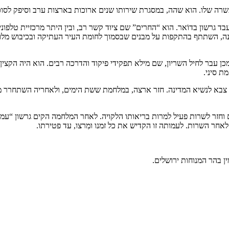
ו. הוא שהה, במסגרת שירותו שנים ארוכות בארצות ערב וסיפק לסוכנות היהודית ידי
גרשון בדוֹאר. הוא “החרים” שם ציוד קשר רב, ובין היתר מרכזיית טלפונ
ינה, השתתף בהתקפות על מבנים שבסמוך לחומת העיר העתיקה ובכיבוש מלון
כן עבר לחיל השריון, שם מילא תפקידי פיקוד והדרכה רבים. הוא היה הקצי
ת סיני.
ץ לענייני צבא לנשיא המדינה. חזר ארצה, במלחמת ששת הימים, ולאחריה השת
וחזר לשרות פעיל למרות בריאותו הלקויה. לאחר המלחמה הקים גרשון “עמו
חר השרות. לעמותה זו הקדיש את כל זמנו ומִרצו, עד פטירתו.