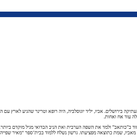
צלאל ואסתר נולד ביום כ”ז באדר תרפ”ג, 15 במרס 1923 בעיר העתיקה בירושלים. אביו, יליד יוגוסלביה,
ה עוד אח ואחות.
למוד ב”כותאב” ולמד את השפה הערבית ואת הניב הבדואי מגיל מוקדם ביותר.
 מאביו, שמת כתוצאה מפציעתו. גרשון נשלח ללמוד בבית־ספר “מאיר שפייה”