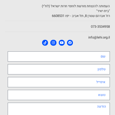
העמותה להנצחת מורשת לוחמי חרות ישראל (לח"י)
"בית-יאיר"
רח' אברהם שטרן 8, תל-אביב - יפו 6608531
073-3534958
info@lehi.org.il