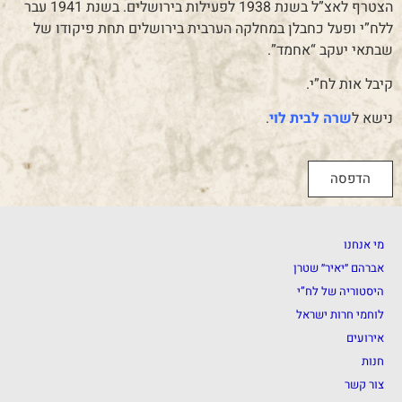
הצטרף לאצ”ל בשנת 1938 לפעילות בירושלים. בשנת 1941 עבר
ללח”י ופעל כחבלן במחלקה הערבית בירושלים תחת פיקודו של
שבתאי יעקב “אחמד”.
קיבל אות לח”י.
נישא ל
שרה לבית לוי
.
הדפסה
מי אנחנו
אברהם ״יאיר״ שטרן
היסטוריה של לח”י
לוחמי חרות ישראל
אירועים
חנות
צור קשר