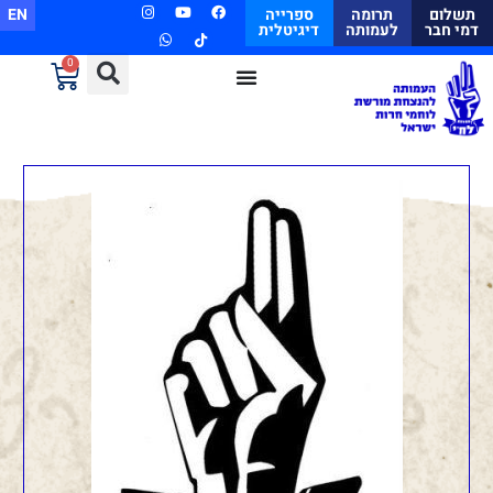
תשלום
תרומה
ספרייה
EN
דמי חבר
לעמותה
דיגיטלית
0