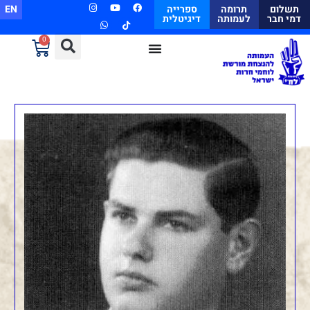
תשלום
תרומה
ספרייה
EN
דמי חבר
לעמותה
דיגיטלית
0