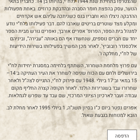
שהצטרפו בתחילת שנת 1944 ללח”י, בהיותו בן 14. כחבריו בתאי
הנוער, עסק בהפצת חומר הסברה ובהדבקת כרוזים. באחת מפעולות
ההדבקה ניצלו הוא וחבריו בנס כשניתכה עליהם אש אקדחים
ומקלע מצד שוטרים בריטים שארבו להם. דבר פעילותו בלח”י נודע
למנהל בית הספר, הפרופ’ אפרים אורבך, ואפרים גורש מבית הספר
יחד עם חברים נוספים, שנחשדו אף הם באותה “עבירה”, וביניהם
אלכסנדר רובוביץ’. לאחר מכן המשיך בפעילותו בשירות הידיעות
של לח”י, מחלקה ו’.
עם פרוץ מלחמת השחרור, השתתף בלחימה במסגרת יחידות לח”י
בירושלים ולחם עם הכוח שניסה לשחרר את העיר העתיקה ב־14–
15 במאי וב־17 ביולי .1948 עם פירוק לח”י, התגייס לצה”ל ולאחר
שחרורו עבד בשגרירות הולנד. לאחר תקופה קצרה החליף מקום
עבודה ועבר לארכיון הציוני המרכזי, שם עבד עד שפרש לגמלאות.
אפרים נפטר ביום כ”ו בסיון תשנ”ה, 1 ביולי 1995 לאחר מחלת לב.
הובא למנוחות בגבעת שאול.
הדפסה