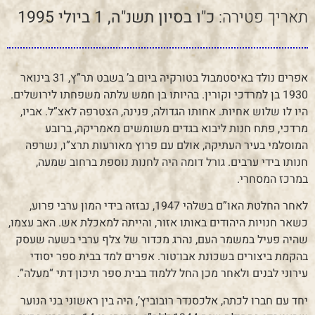
תאריך פטירה:
כ"ו בסיון תשנ"ה, 1 ביולי 1995
אפרים נולד באיסטמבול בטורקיה ביום ב’ בשבט תר”ץ, 31 בינואר
1930 בן למרדכי וקורין. בהיותו בן חמש עלתה משפחתו לירושלים.
היו לו שלוש אחיות. אחותו הגדולה, פנינה, הצטרפה לאצ”ל. אביו,
מרדכי, פתח חנות ליבוא בגדים משומשים מאמריקה, ברובע
המוסלמי בעיר העתיקה, אולם עם פרוץ מאורעות תרצ”ו, נשרפה
חנותו בידי ערבים. גורל דומה היה לחנות נוספת ברחוב שמעה,
במרכז המסחרי.
לאחר החלטת האו”ם בשלהי 1947, נבזזה בידי המון ערבי פרוע,
כשאר חנויות היהודים באותו אזור, והייתה למאכלת אש. האב עצמו,
שהיה פעיל במשמר העם, נהרג מכדור של צלף ערבי בשעה שעסק
בהקמת ביצורים בשכונת אבו־טור. אפרים למד בבית ספר יסודי
עירוני לבנים ולאחר מכן החל ללמוד בבית ספר תיכון דתי “מעלה”.
יחד עם חברו לכתה, אלכסנדר רובוביץ’, היה בין ראשוני בני הנוער