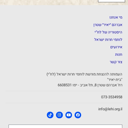
מי אנחנו
אברהם ״יאיר״ שטרן
היסטוריה של לח”י
לוחמי חרות ישראל
אירועים
חנות
צור קשר
העמותה להנצחת מורשת לוחמי חרות ישראל (לח"י)
"בית-יאיר"
רח' אברהם שטרן 8, תל-אביב - יפו 6608531
073-3534958
info@lehi.org.il