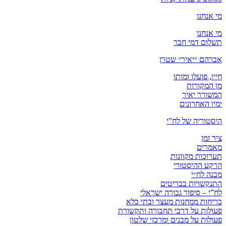
מי אנחנו
מי אנחנו
תשלום דמי חבר
אברהם ״יאיר״ שטרן
חייו, פועלו ומותו
מן המקורות
המשורר יאיר
ימיו האחרונים
היסטוריה של לח”י
ציר זמן
מאמרים
תערוכות מקוונות
הרקע ההיסטורי
מבנה לח״י
התנקשויות בבריטים
לח”י – סיפור גבורה ישראלי
בריחות ממחנות מעצר ובתי כלא
פעולות על דרכי תחבורה ותקשורת
פעולות על מבנים ומרכזי שלטון