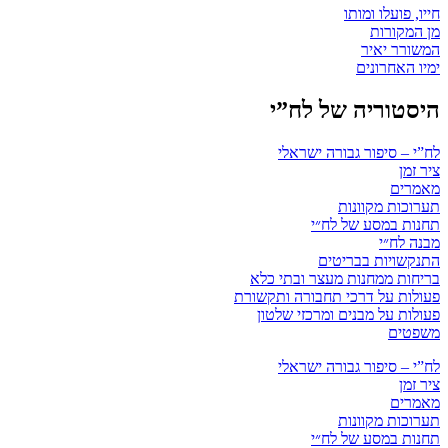
חייו, פועלו ומותו
מן המקורות
המשורר יאיר
ימיו האחרונים
היסטוריה של לח”י
לח”י – סיפור גבורה ישראלי
ציר זמן
מאמרים
תערוכות מקוונות
תחנות במסע של לח״י
מבנה לח״י
התנקשויות בבריטים
בריחות ממחנות מעצר ובתי כלא
פעולות על דרכי תחבורה ותקשורת
פעולות על מבנים ומרכזי שלטון
משפטים
לח”י – סיפור גבורה ישראלי
ציר זמן
מאמרים
תערוכות מקוונות
תחנות במסע של לח״י