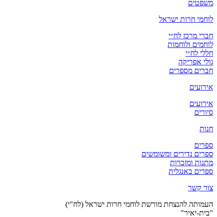
משפטים
לוחמי חרות ישראל
חברי מרכז לח״י
לוחמים ולוחמות
חללי לח״י
גולי אפריקה
חברים מספרים
אירועים
אירועים
סיורים
חנות
ספרים
ספרים נדירים ומשומשים
מתנות ומזכרות
ספרים באנגלית
צור קשר
העמותה להנצחת מורשת לוחמי חרות ישראל (לח"י)
"בית-יאיר"