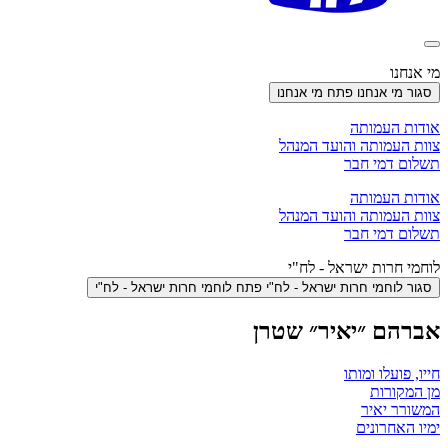
מי אנחנו
סגור מי אנחנו
פתח מי אנחנו
אודות העמותה
צוות העמותה והועד המנהל
תשלום דמי חבר
אודות העמותה
צוות העמותה והועד המנהל
תשלום דמי חבר
לוחמי חרות ישראל - לח"י
סגור לוחמי חרות ישראל - לח"י
פתח לוחמי חרות ישראל - לח"י
אברהם ״יאיר״ שטרן
חייו, פועלו ומותו
מן המקורות
המשורר יאיר
ימיו האחרונים