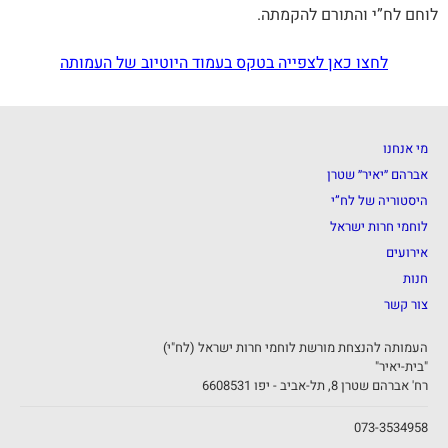
לוחם לח”י והתורם להקמתה.
לחצו כאן לצפייה בטקס בעמוד היוטיוב של העמותה
מי אנחנו
אברהם ״יאיר״ שטרן
היסטוריה של לח”י
לוחמי חרות ישראל
אירועים
חנות
צור קשר
העמותה להנצחת מורשת לוחמי חרות ישראל (לח"י)
"בית-יאיר"
רח' אברהם שטרן 8, תל-אביב - יפו 6608531
073-3534958