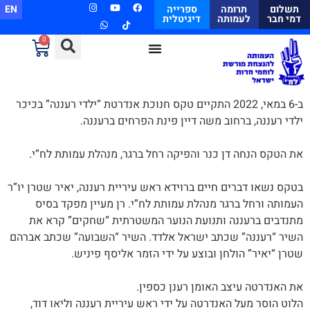
תשלום
תרומה
ספרייה
EN
דמי חבר
לעמותה
דיגיטלית
0
ב-6 במאי, 2022 התקיים טקס חנוכת אנדרטת “ילדי רעננה” בכיכר
ילדי רעננה, ברחוב משה דיין פינת הפרחים ברעננה.
את הטקס הנחה דן כנר והפיקה רחל ברגר, מנהלת עמותת לח”י.
בטקס נשאו דברים חיים ברוידא ראש עיריית רעננה, יאיר שטרן יו”ר
העמותה ורחל ברגר מנהלת עמותת לח”י. רן מעיין מפקד בסיס
מתנדבים ברעננה ותנועת הנוער המשטרתית “שחקים” קרא את
השיר “רעננה” שכתב ישראל אלדד. השיר “השבועה” שכתב אברהם
שטרן “יאיר” הולחן ובוצע על ידי הזמר אליסף פיניש.
את האנדרטה עיצב האומן רענן כספין.
הלוט הוסר מעל האנדרטה על ידי ראש עיריית רעננה וליאו דוד,