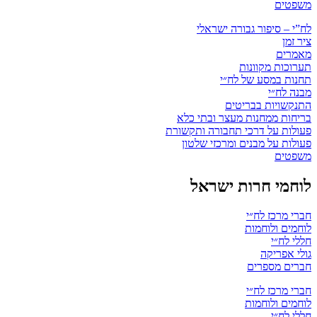
משפטים
לח”י – סיפור גבורה ישראלי
ציר זמן
מאמרים
תערוכות מקוונות
תחנות במסע של לח״י
מבנה לח״י
התנקשויות בבריטים
בריחות ממחנות מעצר ובתי כלא
פעולות על דרכי תחבורה ותקשורת
פעולות על מבנים ומרכזי שלטון
משפטים
לוחמי חרות ישראל
חברי מרכז לח״י
לוחמים ולוחמות
חללי לח״י
גולי אפריקה
חברים מספרים
חברי מרכז לח״י
לוחמים ולוחמות
חללי לח״י