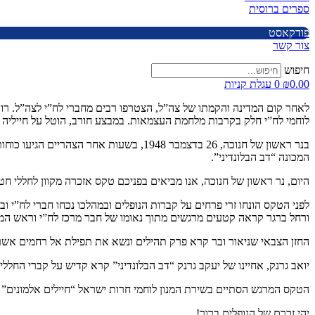
ספרים ברוסית
פודקאסט
צור קשר
חיפוש
0.00
₪
0
עגלת קניות
לוחמי לח”י חלק בקרבות מלחמת העצמאות. במבצע חורב, הוטל על חייליה של חטיבה 8 לכבוש את עוג’ה אל חפ
המכונה “דב הבלונדיני”.
היום, נר ראשון של חנוכה, אנו מביאים בפניכם טקס אזכרה מקוון לחללי חטיבה 8 שנפלו במלחמת העצמאות בהנחייתה של רחל ברגר, מנהלת העמותה להנצחת מורשת לוחמי חרות ישרא
ורחל ברגר קראה קטעים מרגשים מתוך נאומו של חבר מרכז לח”י וראש המ
החזן הצבאי שניאור ובר קרא פרק תהילים ונשא את תפילת אל רחמים אשר 
יואב גרנק, אחיינו של יעקב גרנק “דב הבלונדיני” קרא קדיש על קברי החללי
הטקס המרגש הסתיים בשירת המנון לוחמי חרות ישראל “חיילים אלמונים” 
יהי זכרם של הנופלים ברוך!