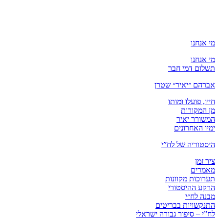
מי אנחנו
מי אנחנו
תשלום דמי חבר
אברהם ״יאיר״ שטרן
חייו, פועלו ומותו
מן המקורות
המשורר יאיר
ימיו האחרונים
היסטוריה של לח”י
ציר זמן
מאמרים
תערוכות מקוונות
הרקע ההיסטורי
מבנה לח״י
התנקשויות בבריטים
לח”י – סיפור גבורה ישראלי