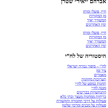
אברהם ״יאיר״ שטרן
חייו, פועלו ומותו
מן המקורות
המשורר יאיר
ימיו האחרונים
חייו, פועלו ומותו
מן המקורות
המשורר יאיר
ימיו האחרונים
היסטוריה של לח”י
לח”י – סיפור גבורה ישראלי
ציר זמן
מאמרים
תערוכות מקוונות
תחנות במסע של לח״י
מבנה לח״י
התנקשויות בבריטים
בריחות ממחנות מעצר ובתי כלא
פעולות על דרכי תחבורה ותקשורת
פעולות על מבנים ומרכזי שלטון