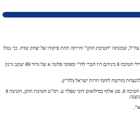
ה”ל. רובם התגייסו יחד לגדודים 82 ו- 89 של חטיבה 8, חטיבת השריון הראשונה של צה”ל, שכונתה “חטיבת הזקן” והייתה תחת פיקודו של יצחק שדה. כך נטלו
בנר ראשון של חנוכה, 26 בדצמבר 1948, בשעות אחר הצהריים הגיעו כוחות צה”ל לעוג’ה אל חפיר. במקום התחוללו קרבות עזים שגבו אבדות רבות מחיילי חטיבה 8 ביניהם היו חברי לח”י ומפקד פלוגה א של גדוד 89 יעקב גרנק
לפני הטקס הונחו זרי פרחים על קברות הנופלים ובמהלכו נכחו חברי לח”י ובני משפחות הנופלים. נשאו דברים אלוף משנה בני אהרון, מפקד חטיבת הזקן, חטיבה 8, סגן אלוף במילואים דובי שפלר ע. רמ”ט חטיבת הזקן, חטיבה 8
יצנה.
”.