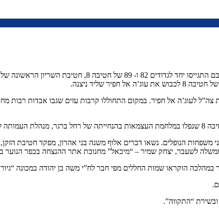
לאחר קום המדינה והקמתו של צה”ל, הצטרפו רבים מחברי לח”י לצ
יר שליד ניצנה.
ל (לח”י).
משלה לשעבר, יצחק שמיר – “מיכאל” מחנוכת אתר ההנצחה בכפר הנוער בנ
במהלכה הוקראו שמות החללים מפי חבר לח”י משה בן יהודה במכונה “גיורא
ם.
ובשירת “התקווה”.